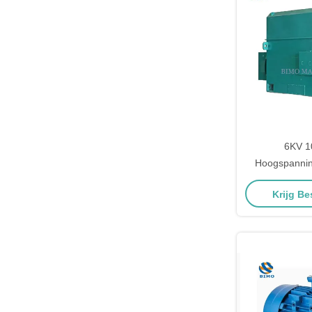
6KV 1
Hoogspannin
220kw-45
Krijg Be
wisselstro
elek