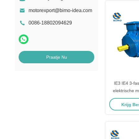
motorexport@bimo-idea.com
0086-18802094629
Praatje Nu
IE3 IE4 3-fa
elektrische 
hoge snelh
Krijg Be
motor 0,75 p