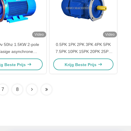
Video
Video
0v 50hz 1.5KW 2-pole
0.5PK 1PK 2PK 3PK 4PK 5PK
fasige asynchrone
7.5PK 10PK 15PK 20PK 25PK
stroominductiemotor
30PK 40PK 50PK 60PK 74PK
jg Beste Prijs
Krijg Beste Prijs
Driefasige AC Asynchrone
Inductie Elektromotor
7
8