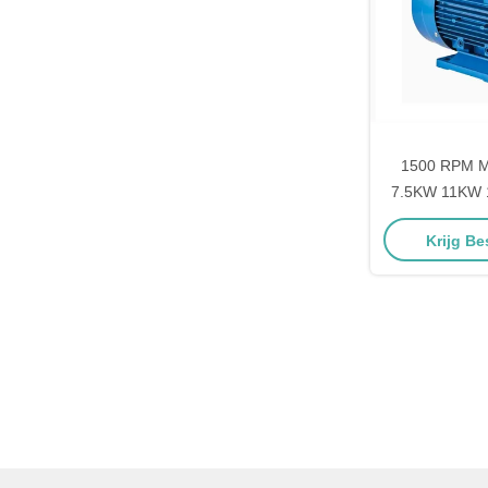
1500 RPM M
7.5KW 11KW 1
asynchrone m
Krijg Be
behuizing A