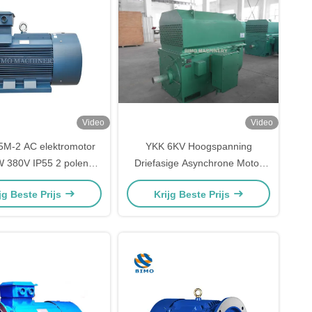
Video
Video
M-2 AC elektromotor
YKK 6KV Hoogspanning
 380V IP55 2 polen
Driefasige Asynchrone Motor
ige asynchrone motor
200KW~1800KW 6000V 2-pool
jg Beste Prijs
Krijg Beste Prijs
3000Rpm IP55 AC-motoren