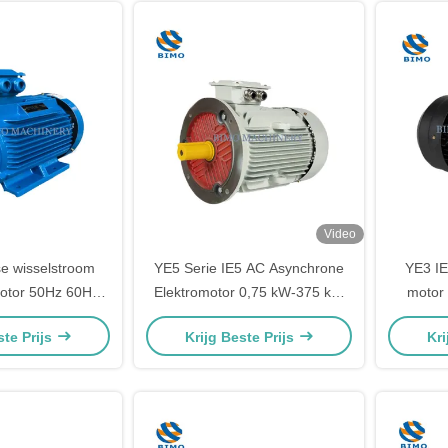
Video
se wisselstroom
YE5 Serie IE5 AC Asynchrone
YE3 IE
motor 50Hz 60Hz
Elektromotor 0,75 kW-375 kW
motor
eid asynchrone
380v 3-fasemotor
wissels
ste Prijs
Krijg Beste Prijs
Kri
k 0,55 kw 4 pool