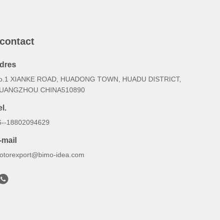
 contact
dres
o.1 XIANKE ROAD, HUADONG TOWN, HUADU DISTRICT,
UANGZHOU CHINA510890
l.
6--18802094629
-mail
otorexport@bimo-idea.com