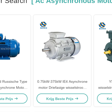
r Search
[ Ac Asynchronous Moto
d Russische Type
0.75kW-375kW IE4 Asynchrone
Y
ynchrone Motor
motor Driefasige wisselstroom
wissels
P Inductie
Asynchrone motor IP55 IP56
Alumini
ste Prijs
Krijg Beste Prijs
Kri
tromotor
IP65