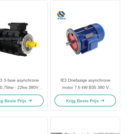
3 3-fase asynchrone
IE3 Driefasige asynchrone
 0,75kw - 22kw 380V
motor 7,5 kW B35 380 V
troommotor IP55 IP54
wisselstroomspanning 50 Hz
jg Beste Prijs
Krijg Beste Prijs