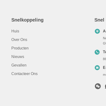
Snelkoppeling
Snel
Huis
A
N
Over Ons
G
Producten
Te
Nieuws
8
Gevallen
E
Contacteer Ons
m