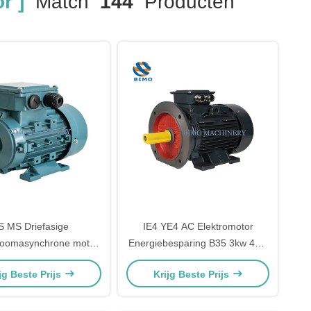
r ]
Match
144
Producten
S MS Driefasige
IE4 YE4 AC Elektromotor
troomasynchrone motor
Energiebesparing B35 3kw 4HP
um behuizing 0.55kw-
AC Asynchrone Motor 3 Fase
jg Beste Prijs
Krijg Beste Prijs
15kw