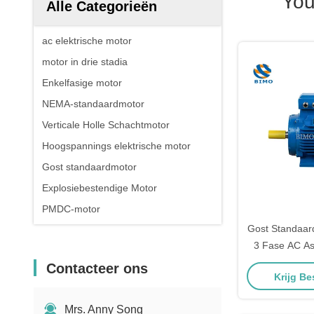
You
Alle Categorieën
ac elektrische motor
motor in drie stadia
Enkelfasige motor
NEMA-standaardmotor
Verticale Holle Schachtmotor
Hoogspannings elektrische motor
Gost standaardmotor
Explosiebestendige Motor
PMDC-motor
Gost Standaar
3 Fase AC As
22kW 30H
Contacteer ons
Krijg Be
Elek
Mrs. Anny Song