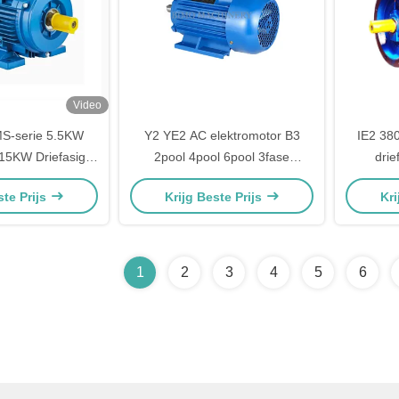
Video
S-serie 5.5KW
Y2 YE2 AC elektromotor B3
IE2 38
5KW Driefasige
2pool 4pool 6pool 3fase
drie
otor Aluminium
asynchrone inductiemotor
wissel
ste Prijs
Krijg Beste Prijs
Kri
C elektromotor
1
2
3
4
5
6