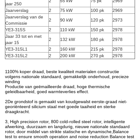
2
55 kW
75 pk
2969
jaar 250
Jaarverslag
2
75 kW
100 pk
2969
Jaarverslag van de
2
90 kW
120 pk
2973
Commissie
YE3-315S
2
110 kW
150 pk
2978
Jaar 33 tot en met
2
132 kW
180 pk
2978
jaar 15
YE3-315L1
2
160 kW
215 pk
2978
YE3-315L2
2
200 kW
270 pk
2978
1100% koper draad, beste kwaliteit materialen constructie
volgens nationale standaard, gemakkelijk onderhoud, precieze
winding
Productie van geëmailleerde draad, hoge thermische
geleidbaarheid, goed warmteverlies effect.
2De grondstof is gemaakt van koudgewalst eerste-graad niet-
georiënteerd silicium staal met goede taaiheid en sterke
draagkracht.
3, High precision rotor, 800 cold-rolled steel rotor, intelligente
afwerking, duurzaam en langdurig, nieuwe nationale standaard
rotor, door middel van strikte statische en dynamische,Balance
test to ensure smooth operation and noise reduction Balance test