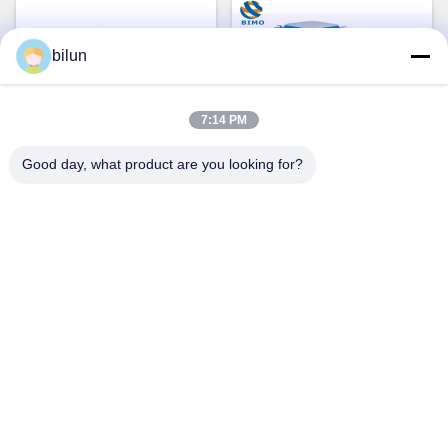
bilun
7:14 PM
Good day, what product are you looking for?
Video
380v 50hz 22kw Driefasige
MS100L-6 Driefasemotor 1,5
inductiemotor 30 pk
kW 2 pk 6 polen aluminium
Elektrische motor
motor met behuizing MS-
Krijg Beste Prijs
Krijg Beste Prijs
serie