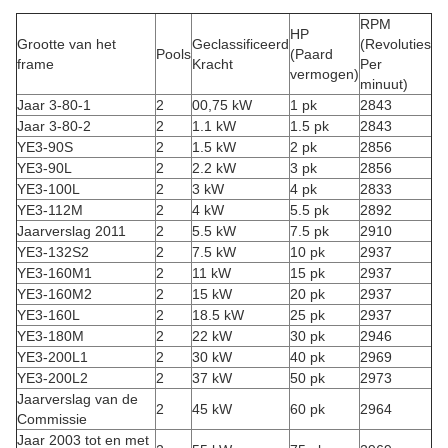
RPM
HP
Grootte van het
Geclassificeerd
(Revoluties
Pools
(Paard
frame
Kracht
Per
vermogen)
minuut)
Jaar 3-80-1
2
00,75 kW
1 pk
2843
Jaar 3-80-2
2
1.1 kW
1.5 pk
2843
YE3-90S
2
1.5 kW
2 pk
2856
YE3-90L
2
2.2 kW
3 pk
2856
YE3-100L
2
3 kW
4 pk
2833
YE3-112M
2
4 kW
5.5 pk
2892
Jaarverslag 2011
2
5.5 kW
7.5 pk
2910
YE3-132S2
2
7.5 kW
10 pk
2937
YE3-160M1
2
11 kW
15 pk
2937
YE3-160M2
2
15 kW
20 pk
2937
YE3-160L
2
18.5 kW
25 pk
2937
YE3-180M
2
22 kW
30 pk
2946
YE3-200L1
2
30 kW
40 pk
2969
YE3-200L2
2
37 kW
50 pk
2973
Jaarverslag van de
2
45 kW
60 pk
2964
Commissie
Jaar 2003 tot en met