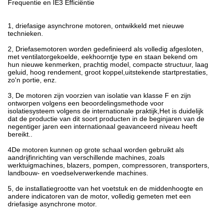
Frequentie en IE3 Efficiëntie
1, driefasige asynchrone motoren, ontwikkeld met nieuwe
technieken.
2, Driefasemotoren worden gedefinieerd als volledig afgesloten,
met ventilatorgekoelde, eekhoorntje type en staan bekend om
hun nieuwe kenmerken, prachtig model, compacte structuur, laag
geluid, hoog rendement, groot koppel,uitstekende startprestaties,
zo'n portie, enz.
3, De motoren zijn voorzien van isolatie van klasse F en zijn
ontworpen volgens een beoordelingsmethode voor
isolatiesysteem volgens de internationale praktijk,Het is duidelijk
dat de productie van dit soort producten in de beginjaren van de
negentiger jaren een internationaal geavanceerd niveau heeft
bereikt..
4De motoren kunnen op grote schaal worden gebruikt als
aandrijfinrichting van verschillende machines, zoals
werktuigmachines, blazers, pompen, compressoren, transporters,
landbouw- en voedselverwerkende machines.
5, de installatiegrootte van het voetstuk en de middenhoogte en
andere indicatoren van de motor, volledig gemeten met een
driefasige asynchrone motor.