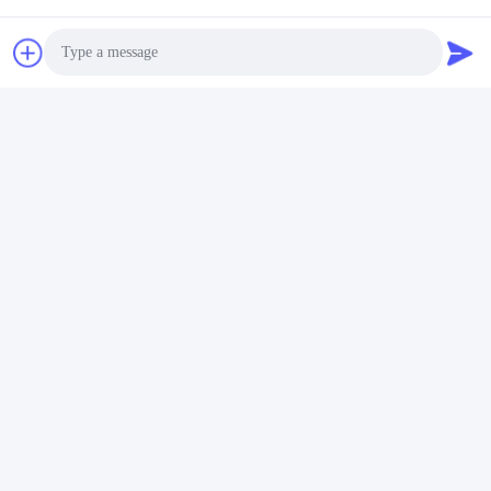
Video
Y2 B3 B5 Montage
elektrische motor gietijzer
driefasige elektrische motor
Krijg Beste Prijs
2 pool 4 pool
Photo
Video Call
Audio Call
Snel contact
Adres
No.1 XIANKE ROAD, HUADONG TOWN, HUADU DISTRICT,
GUANGZHOU CHINA510890
Tel.
86--18802094629