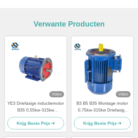
Verwante Producten
Video
Video
YE3 Driefasige inductiemotor
B3 B5 B35 Montage motor
B35 0,55kw-315kw
0,75kw-315kw Driefasige
waterpompmotor
gietijzeren elektromotor
Krijg Beste Prijs
Krijg Beste Prijs