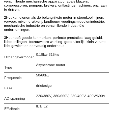
verschillende mechanische apparatuur zoals blazers,
compressoren, pompen, brekers, ontlastingsmachines, enz. aan
te drijven.
2Het kan dienen als de belangrijkste motor in steenkoolmijnen,
vervoer, mixer, drukkerij, landbouw, voedingsmiddelenindustrie,
mechanische industrie en verschillende industriële
ondernemingen.
3Het heeft goede kenmerken: perfecte prestaties, laag geluid,
lichte trillingen, betrouwbare werking, goed uiterlijk, klein volume,
licht gewicht en eenvoudig onderhoud.
0.18kw-315kw
Uitgangsvermogen
Asynchrone motor
Type
50/60hz
Frequentie
driefasige
Fase
220/380V, 380/660V, 230/400V, 400V/690V
AC-spanning
IE1/IE2
Efficiëntie