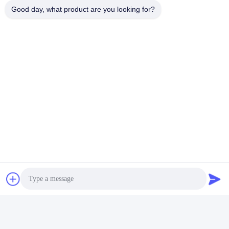
Good day, what product are you looking for?
OEM Gost Standaard Motor
Gost ANP Driefasige
37kw 50HP 220V 380V
inductiemotor 80A 80B
Driefasige
1.5KW 2.2KW Voetflens
Krijg Beste Prijs
Krijg Beste Prijs
wisselstroominductiemotor
gemonteerde elektromotor
voor waterpomp