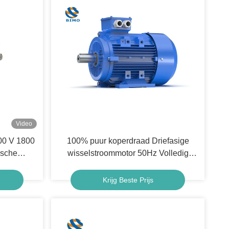
Video
00 V 1800
100% puur koperdraad Driefasige
ische
wisselstroommotor 50Hz Volledig
fase
afgesloten motor Gegote ijzeren
behuizing
Krijg Beste Prijs