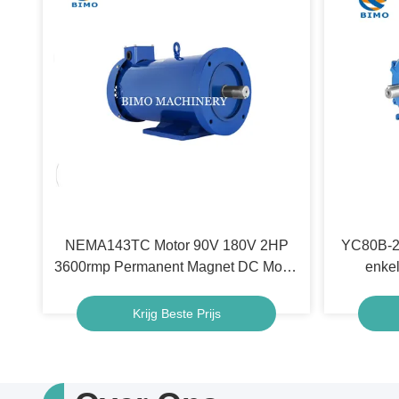
NEMA143TC Motor 90V 180V 2HP
YC80B-2
3600rmp Permanent Magnet DC Motor
enkel
met afneembare basis
Krijg Beste Prijs