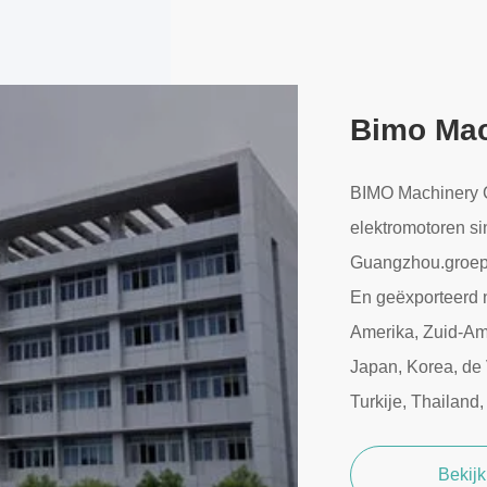
Bimo Mac
BIMO Machinery Co
elektromotoren si
Guangzhou.groep 
En geëxporteerd n
Amerika, Zuid-Ame
Japan, Korea, de 
Turkije, Thailand
Bekij