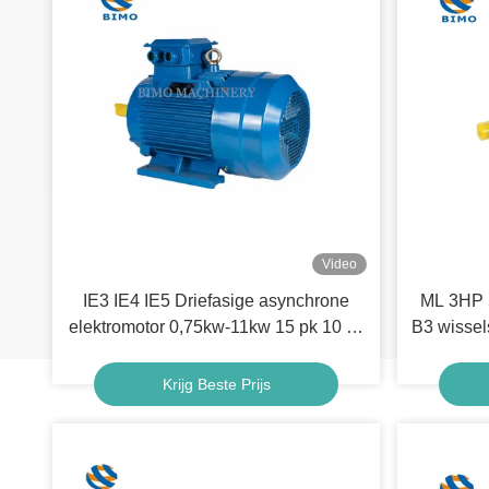
Video
IE3 IE4 IE5 Driefasige asynchrone
ML 3HP 
elektromotor 0,75kw-11kw 15 pk 10 pk
B3 wissel
30 pk 1400 tpm 2800 tpm
fase e
Krijg Beste Prijs