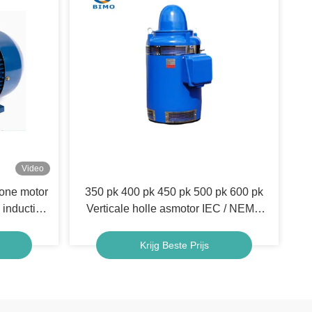
Video
rone motor
350 pk 400 pk 450 pk 500 pk 600 pk
inductie
Verticale holle asmotor IEC / NEMA
standaard
Krijg Beste Prijs