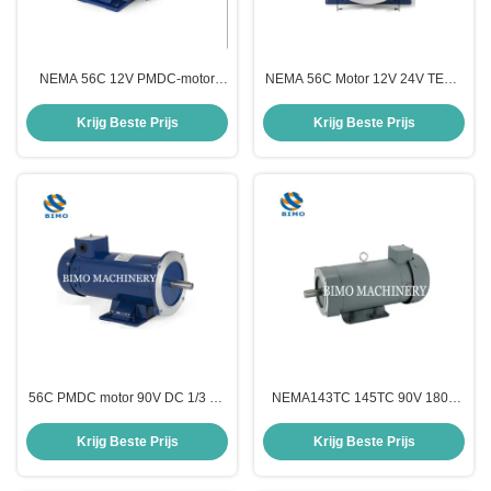
NEMA 56C 12V PMDC-motor
NEMA 56C Motor 12V 24V TENV
Laag geluid 3/4 pk 1750 tpm
Elektromotor 1750 tpm Met
Elektrische motor
afneembare basis
Krijg Beste Prijs
Krijg Beste Prijs
56C PMDC motor 90V DC 1/3 Hp
NEMA143TC 145TC 90V 180V
1750 Rpm Elektrische motor IE2
Permanente magneet
Efficiëntie
gelijkstroommotor 1,5 pk met
Krijg Beste Prijs
Krijg Beste Prijs
afneembare basis