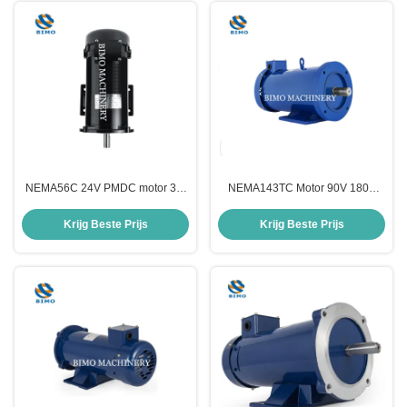
NEMA56C 24V PMDC motor 3/4
NEMA143TC Motor 90V 180V
pk elektrische motor 1750 Rpm
2HP 3600rmp Permanent Magnet
TEFC motor laagspanning
DC Motor met afneembare basis
Krijg Beste Prijs
Krijg Beste Prijs