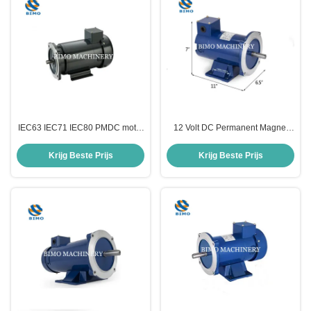
IEC63 IEC71 IEC80 PMDC motor
12 Volt DC Permanent Magnet
1/3HP 1/4HP 3/4HP 1HP
Motor TENV DC Motor 1/4HP
geborstelde gelijkstroommotor B5
1750R NEMA 56C PMDC
Krijg Beste Prijs
Krijg Beste Prijs
Montage B14 Montage
geborstelde motor