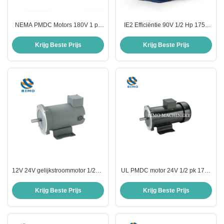
NEMA PMDC Motors 180V 1 pk
IE2 Efficiëntie 90V 1/2 Hp 1750
1750 tpm Elektrische motor voor
Rpm Elektromotor 56C Frame
de marine
TEFC DC Elektromotor
Krijg Beste Prijs
Krijg Beste Prijs
12V 24V gelijkstroommotor 1/2HP
UL PMDC motor 24V 1/2 pk 1750
1750R NEMA 56C TENV
Rpm motor NEMA56C TEFC
Permanente magneet
elektrische motor met basis
Krijg Beste Prijs
Krijg Beste Prijs
geborstelde gelijkstroommotor