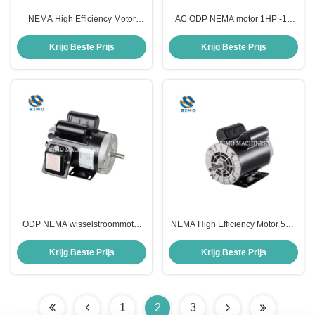
NEMA High Efficiency Motor
AC ODP NEMA motor 1HP -10
Gegote staal behuizing 5HP
Hp enkelfasige luchtcompressor
wisselstroommotor met SKF lager
motor
Krijg Beste Prijs
Krijg Beste Prijs
ODP NEMA wisselstroommotor
NEMA High Efficiency Motor 56C
IP23 1/3HP-3 Hp 56 Frame Motor
3HP 3600rpm ODP AC
Single Phase
Elektrische enkelfasemotor
Krijg Beste Prijs
Krijg Beste Prijs
1
2
3