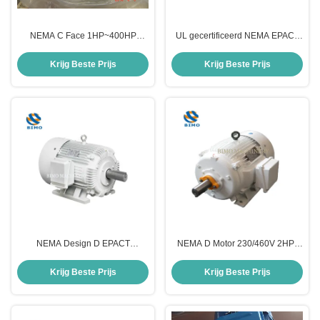
NEMA C Face 1HP~400HP
UL gecertificeerd NEMA EPACT
Premium Efficiency Three Phase
Design B 1hp-20hp Driefasige
High Power Ac Motor
hoog efficiënte
Krijg Beste Prijs
Krijg Beste Prijs
wisselstroommotor 208-230/460V
575V
NEMA Design D EPACT
NEMA D Motor 230/460V 2HP-
Olieputpompmotor 2 pk
150HP 3 fase eekhoorn kooi
Driefasige inductie Elektrische
asynchrone inductiemotor voor
Krijg Beste Prijs
Krijg Beste Prijs
wisselstroommotor 230V 460V
olieput pomp