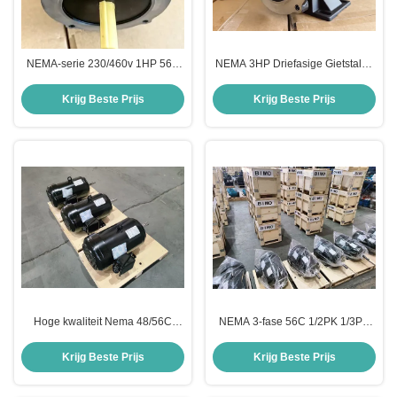
NEMA-serie 230/460v 1HP 56C
NEMA 3HP Driefasige Gietstalen
driefasige inductiemotor
behuizing 2P 2900rpm 50HZ
380V, IP55, F klasse, NEMA 145T,
Krijg Beste Prijs
Krijg Beste Prijs
SKF Lager Motor
Hoge kwaliteit Nema 48/56C
NEMA 3-fase 56C 1/2PK 1/3PK
frame 1HP 2HP 3HP driefasige
3/4PK 1PK 3600RPM 2-polig
AC elektromotor China fabrikant
208-230/460V 60HZ AC-motor
Krijg Beste Prijs
Krijg Beste Prijs
Asynchrone motor voor
industrieel gebruik