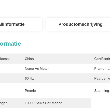
ilinformatie
Productomschrijving
formatie
rkomst:
China
Certificeri
Nema Ac Motor
Framemaa
60 Hz
Paardenkr
Premie
Spanning:
ogen:
10000 Stuks Per Maand