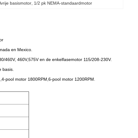
vrije basismotor
, 
1/2 pk NEMA-standaardmotor
or
anada en Mexico.
 230/460V, 460V,575V en de enkelfasemotor 115/208-230V.
 basis.
PM,4-pool motor 1800RPM,6-pool motor 1200RPM.