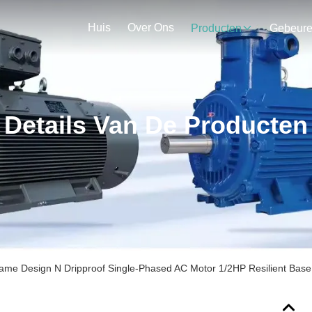
Huis
Over Ons
Producten
Gebeur
Details Van De Producten
me Design N Dripproof Single-Phased AC Motor 1/2HP Resilient Base