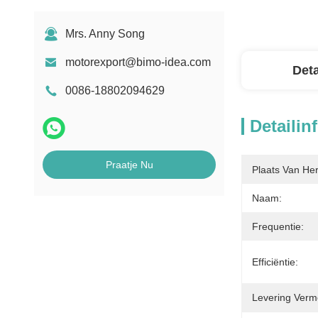
Mrs. Anny Song
motorexport@bimo-idea.com
Deta
0086-18802094629
Detailin
Praatje Nu
Plaats Van He
Naam:
Frequentie:
Efficiëntie:
Levering Verm