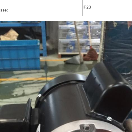
IP23
sse: