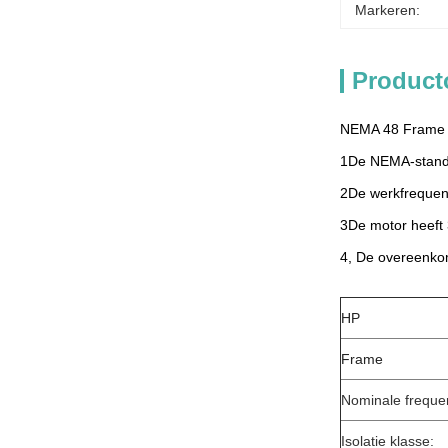
Markeren:
Product
NEMA 48 Frame D
1De NEMA-standa
2De werkfrequent
3De motor heeft 
4, De overeenko
HP
Frame
Nominale frequen
Isolatie klasse: