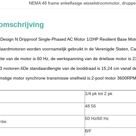
NEMA 48 frame enkelfasige wisselstroommotor
, 
druppel
omschrijving
esign N Dripproof Single-Phased AC Motor 1/2HP Resilient Base Mot
ardmotoren worden voornamelijk gebruikt in de Verenigde Staten, C
ie van de motor is 60 Hz, de werkspanning van de driefase motor is
3 motoren.6De standaardlengte van de looddraad is 15,24 cm vanaf de
mstige motor synchrone transmissie snelheid is:2-pool motor 3600R
1/4 pk tot 2 pk
48 56
50 Hz/60 Hz
tie:
B/F