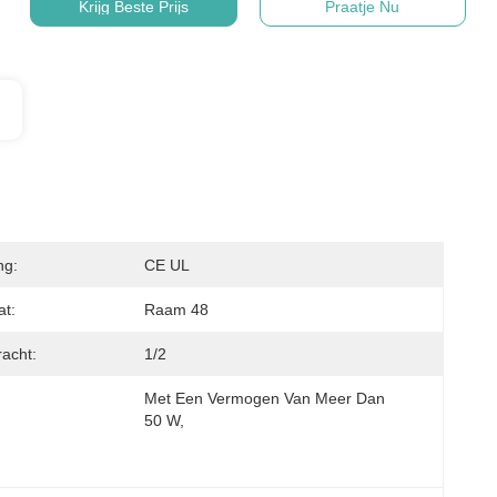
Krijg Beste Prijs
Praatje Nu
ng:
CE UL
t:
Raam 48
acht:
1/2
Met Een Vermogen Van Meer Dan 
50 W,