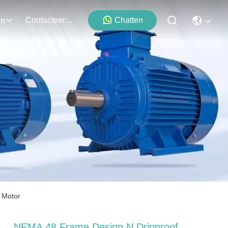
Contacteer Ons
Chatten
en
 Motor
NEMA 48 Frame Design N Dripproof