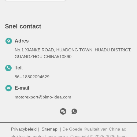
Snel contact
Adres
No.1 XIANKE ROAD, HUADONG TOWN, HUADU DISTRICT,
GUANGZHOU CHINA510890
Tel.
86--18802094629
E-mail
motorexport@bimo-idea.com
Privacybeleid
|
Sitemap
| De Goede Kwaliteit van China ac
elektrische motor Leverancier. Copyright © 2025-2026 Bimo