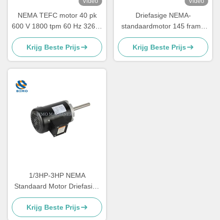
Video
Video
NEMA TEFC motor 40 pk
Driefasige NEMA-
600 V 1800 tpm 60 Hz 326-T
standaardmotor 145 frame
elektrische
gewalste staal-
Krijg Beste Prijs
Krijg Beste Prijs
wisselstroommotor 3 fase
boerderijmotor
1/3HP-3HP NEMA
Standaard Motor Driefasige
straalpompmotor CSA / CUS
Krijg Beste Prijs
Gecertificeerd