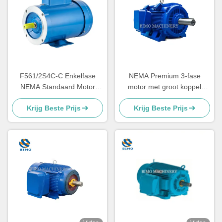
F561/2S4C-C Enkelfase
NEMA Premium 3-fase
NEMA Standaard Motor
motor met groot koppel
1/2PK 4P NEMA 56C Motor
460V 575V 230V 60Hz
Krijg Beste Prijs
Krijg Beste Prijs
Voor Buiten
300HP-400HP
wisselstroominductiemotor