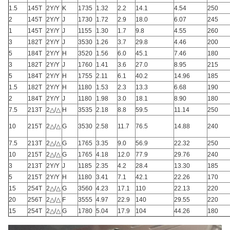
1.5
145T
2Y/Y
K
1735
1.32
2.2
14.1
4.54
250
2
145T
2Y/Y
J
1730
1.72
2.9
18.0
6.07
245
1
145T
2Y/Y
J
1155
1.30
1.7
9.8
4.55
260
3
182T
2Y/Y
J
3530
1.26
3.7
29.8
4.46
200
5
184T
2Y/Y
H
3520
1.56
6.0
45.1
7.46
180
3
182T
2Y/Y
J
1760
1.41
3.6
27.0
8.95
215
5
184T
2Y/Y
H
1755
2.11
6.1
40.2
14.96
185
1.5
182T
2Y/Y
H
1180
1.53
2.3
13.3
6.68
190
2
184T
2Y/Y
J
1180
1.98
3.0
18.1
8.90
180
7.5
213T
2△/△
H
3535
2.18
8.8
59.5
11.14
250
10
215T
2△/△
G
3530
2.58
11.7
76.5
14.88
240
7.5
213T
2△/△
G
1765
3.35
9.0
56.9
22.32
250
10
215T
2△/△
G
1765
4.18
12.0
77.9
29.76
240
3
213T
2Y/Y
J
1185
2.35
4.2
28.4
13.30
185
5
215T
2Y/Y
H
1180
3.41
7.1
42.1
22.26
170
15
254T
2△/△
G
3560
4.23
17.1
110
22.13
220
20
256T
2△/△
F
3555
4.97
22.9
140
29.55
220
15
254T
2△/△
G
1780
5.04
17.9
104
44.26
180