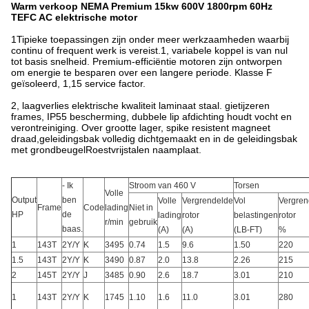
Warm verkoop NEMA Premium 15kw 600V 1800rpm 60Hz
TEFC AC elektrische motor
1Tipieke toepassingen zijn onder meer werkzaamheden waarbij
continu of frequent werk is vereist.1, variabele koppel is van nul
tot basis snelheid. Premium-efficiëntie motoren zijn ontworpen
om energie te besparen over een langere periode. Klasse F
geïsoleerd, 1,15 service factor.
2, laagverlies elektrische kwaliteit laminaat staal. gietijzeren
frames, IP55 bescherming, dubbele lip afdichting houdt vocht en
verontreiniging. Over grootte lager, spike resistent magneet
draad,geleidingsbak volledig dichtgemaakt en in de geleidingsbak
met grondbeugelRoestvrijstalen naamplaat.
- Ik
Stroom van 460 V
Torsen
Volle
Output
ben
Volle
Vergrendelde
Vol
Vergren
Frame
Code
lading
Niet in
HP
de
lading
rotor
belastingen
rotor
r/min
gebruik
baas.
(A)
(A)
(LB-FT)
%
1
143T
2Y/Y
K
3495
0.74
1.5
9.6
1.50
220
1.5
143T
2Y/Y
K
3490
0.87
2.0
13.8
2.26
215
2
145T
2Y/Y
J
3485
0.90
2.6
18.7
3.01
210
1
143T
2Y/Y
K
1745
1.10
1.6
11.0
3.01
280