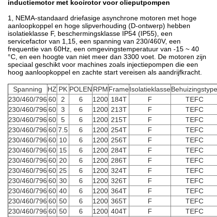
inductiemotor met kooirotor voor olieputpompen
1, NEMA-standaard driefasige asynchrone motoren met hoge
aanloopkoppel en hoge slipverhouding (D-ontwerp) hebben
isolatieklasse F, beschermingsklasse IP54 (IP55), een
servicefactor van 1,15, een spanning van 230/460V, een
frequentie van 60Hz, een omgevingstemperatuur van -15 ~ 40
°C, en een hoogte van niet meer dan 3300 voet. De motoren zijn
speciaal geschikt voor machines zoals injectiepompen die een
hoog aanloopkoppel en zachte start vereisen als aandrijfkracht.
Spanning
HZ
PK
POLEN
RPM
Frame
Isolatieklasse
Behuizingstyp
230/460/796
60
2
6
1200
184T
F
TEFC
230/460/796
60
3
6
1200
213T
F
TEFC
230/460/796
60
5
6
1200
215T
F
TEFC
230/460/796
60
7.5
6
1200
254T
F
TEFC
230/460/796
60
10
6
1200
256T
F
TEFC
230/460/796
60
15
6
1200
284T
F
TEFC
230/460/796
60
20
6
1200
286T
F
TEFC
230/460/796
60
25
6
1200
324T
F
TEFC
230/460/796
60
30
6
1200
326T
F
TEFC
230/460/796
60
40
6
1200
364T
F
TEFC
230/460/796
60
50
6
1200
365T
F
TEFC
230/460/796
60
50
6
1200
404T
F
TEFC