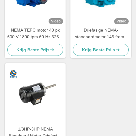
Video
Video
NEMA TEFC motor 40 pk
Driefasige NEMA-
600 V 1800 tpm 60 Hz 326-T
standaardmotor 145 frame
elektrische
gewalste staal-
Krijg Beste Prijs
Krijg Beste Prijs
wisselstroommotor 3 fase
boerderijmotor
1/3HP-3HP NEMA
Standaard Motor Driefasige