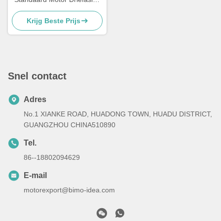
straalpompmotor CSA / CUS
Krijg Beste Prijs
Gecertificeerd
Snel contact
Adres
No.1 XIANKE ROAD, HUADONG TOWN, HUADU DISTRICT,
GUANGZHOU CHINA510890
Tel.
86--18802094629
E-mail
motorexport@bimo-idea.com