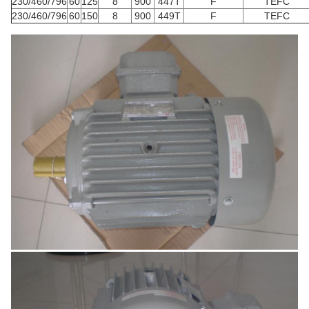
230/460/796
60
125
8
900
447T
F
TEFC
230/460/796
60
150
8
900
449T
F
TEFC