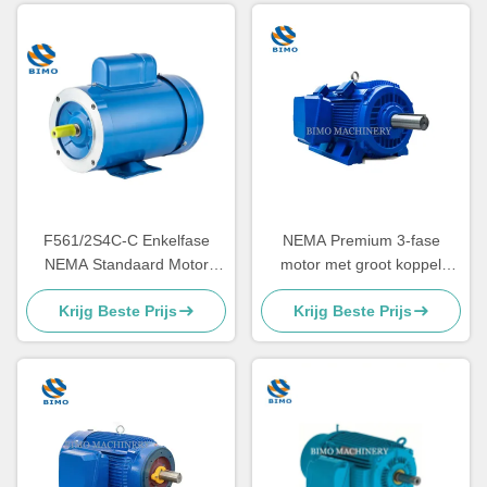
F561/2S4C-C Enkelfase
NEMA Premium 3-fase
NEMA Standaard Motor
motor met groot koppel
1/2PK 4P NEMA 56C Motor
460V 575V 230V 60Hz
Krijg Beste Prijs
Krijg Beste Prijs
Voor Buiten
300HP-400HP
wisselstroominductiemotor