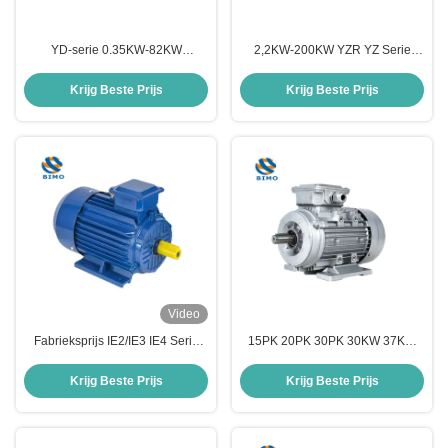
YD-serie 0.35KW-82KW
2,2KW-200KW YZR YZ Serie
polenveranderende multi-
hijsmotor en kraanmotor
snelheid driefasige asynchrone
Krijg Beste Prijs
Krijg Beste Prijs
elektromotor
Video
Fabrieksprijs IE2/IE3 IE4 Serie
15PK 20PK 30PK 30KW 37KW
Driefasige 2 pk 3 pk 4 pk 5 pk
45KW 220V 380V 415V Meer-
Motor Vermogen 4 Polen
voltage Driefasige Asynchrone
Krijg Beste Prijs
Krijg Beste Prijs
Elektrische Asynchrone Motor 3
Motor
Fase Inductiemotor