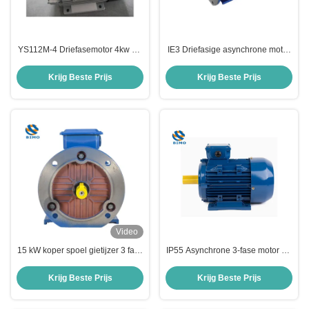
YS112M-4 Driefasemotor 4kw YS
IE3 Driefasige asynchrone motor
Y2 Series Aluminium behuizing 4
7,5 kW B35 380 V
polen wisselstroommotor
wisselstroomspanning 50 Hz
Krijg Beste Prijs
Krijg Beste Prijs
Video
15 kW koper spoel gietijzer 3 fase
IP55 Asynchrone 3-fase motor B3
wisselstroom elektromotor B35
Montage Aluminium behuizing
Montage IEC-norm
MS Elektrische motor
Krijg Beste Prijs
Krijg Beste Prijs