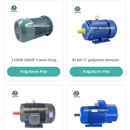
132KW 180HP Y-serie Hoog
90 kW Y2 gietijzeren behuizing
efficiënt IE1 0.55KW-200KW
0.16HP-430HP 380V Driefasige
Driefasige AC-inductie
elektromotor
Krijg Beste Prijs
Krijg Beste Prijs
elektromotor