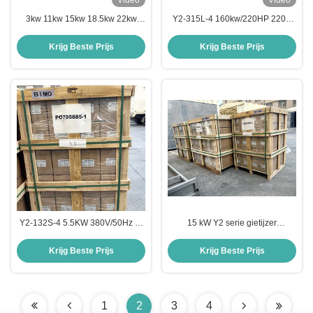
Video
Video
3kw 11kw 15kw 18.5kw 22kw
Y2-315L-4 160kw/220HP 220V
100kw 130kw 132kw 160kw
Driefasige
200kw 380V 660V IE2 IE3 IE4 3
wisselstroominductiemotor
Krijg Beste Prijs
Krijg Beste Prijs
Phase Induction Motors
Y2-132S-4 5.5KW 380V/50Hz 3-
15 kW Y2 serie gietijzer
fase motor B3 montage
driefasige asynchrone
Horizontale motor
elektromotor 380V/50Hz
Krijg Beste Prijs
Krijg Beste Prijs
1
2
3
4