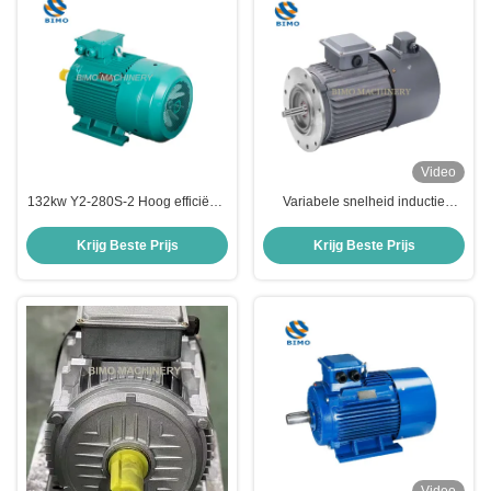
Video
132kw Y2-280S-2 Hoog efficiënte
Variabele snelheid inductie
driefasige asynchrone
driefasige inductiemotor 600rpm
wisselstroommotor voor
elektromotor 3 pk 3-fase
Krijg Beste Prijs
Krijg Beste Prijs
boormachine
inductiemotor prijs