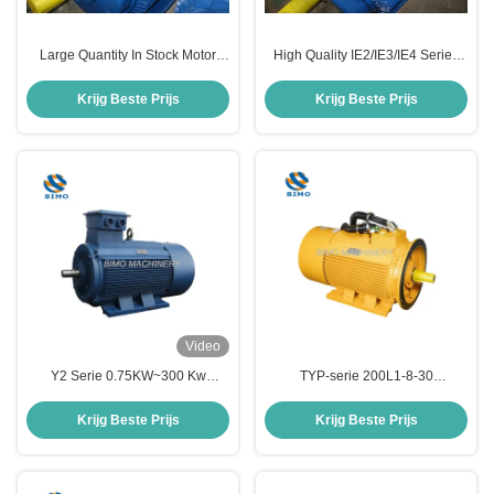
Large Quantity In Stock Motor
High Quality IE2/IE3/IE4 Series
Electric 2.2kw 3kw 5.5kw 7.5kw
4kW, 5.5HP, Three-Phase
22kw 30kw High Efficiency IE2
Induction Electric Motor AC
Krijg Beste Prijs
Krijg Beste Prijs
IE3 Motors
Engine Asynchronous Motor
Video
Y2 Serie 0.75KW~300 Kw
TYP-serie 200L1-8-30
Elektrische AC Motor voor
1.5kw~315kw Frequentie
Waterpomp
Variabele Permanente Magneet
Krijg Beste Prijs
Krijg Beste Prijs
Synchrone Elektromotor