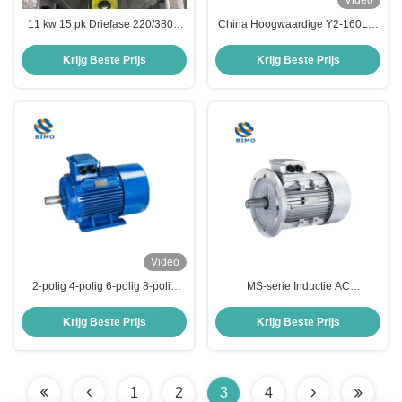
Video
11 kw 15 pk Driefase 220/380V
China Hoogwaardige Y2-160L-2
Ac Elektromotor Y2-160M1-2 Y2
2p 3000rpm 25HP 18.5KW
Series Motor 160M1 Frame B3
Driefasige elektromotor
Krijg Beste Prijs
Krijg Beste Prijs
B14 B5 B34 B35 Montage محرك
كهربائي
Video
2-polig 4-polig 6-polig 8-polig
MS-serie Inductie AC
Gietijzeren Behuizing 315kW Y2
elektromotor MS 90L-2 3HP
Ye2 Ie2 Y3 Ye3 Ie3 Serie
2.2KW 3000 tpm 2p 380V
Krijg Beste Prijs
Krijg Beste Prijs
Asynchrone Driefasige Inductie
Driefasemotor
AC Elektrische Elektromotor
1
2
3
4