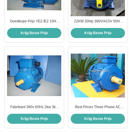
Goedkope Prijs YE2 IE2 10HP
22KW 30Hp 380V/415V 50Hz
15HP 20HP 25HP 30HP 40HP
Driefasige elektrische
50HP Inductie AC Elektrische
wisselstroommotor met IP55 en
Krijg Beste Prijs
Krijg Beste Prijs
380V 400V snelheidsregeling
gietijzer
Driefasemotor
Fabrikant 380v 60Hz 2kw 3kw
Best Prices Three Phase AC
10kw 15kw 20kw 100kw 1/2 2.5 5
Motor 1HP 2HP 3HP 5HP 10HP
10 20 25 40 50 80 200 300 PK
20HP 30HP 40HP 50HP Electric
Krijg Beste Prijs
Krijg Beste Prijs
AC Elektromotor Driefasige Motor
Motors