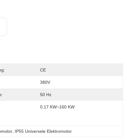
ng:
CE
380V
e:
50 Hz
0.17 KW~160 KW
romotor
, 
IP55 Universele Elektromotor