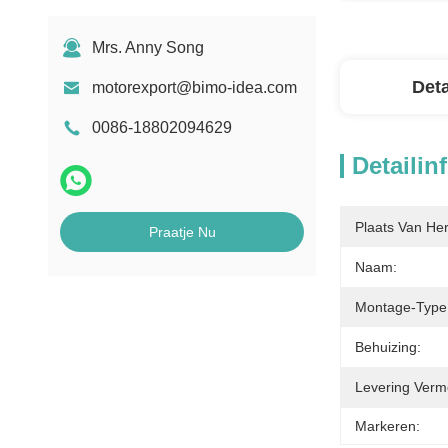
Mrs. Anny Song
Deta
motorexport@bimo-idea.com
0086-18802094629
Detailin
Plaats Van He
Praatje Nu
Naam:
Montage-Type
Behuizing:
Levering Verm
Markeren: