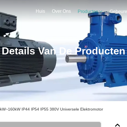
Huis
Over Ons
Producten
Gebeur
Details Van De Producten
7kW~160kW IP44 IP54 IP55 380V Universele Elektromotor