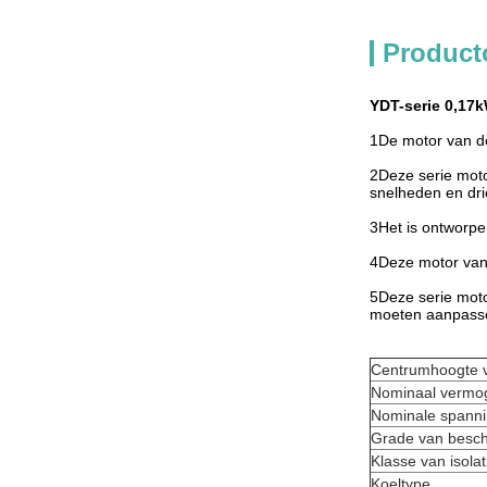
Product
YDT-serie 0,17k
1De motor van de
2Deze serie moto
snelheden en dri
3Het is ontworpe
4Deze motor van 
5Deze serie motor
moeten aanpasse
Centrumhoogte v
Nominaal vermo
Nominale spann
Grade van besc
Klasse van isolat
Koeltype