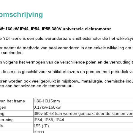
omschrijving
W~160kW IP44, IP54, IP55 380V universele elektromotor
 YDT-serie is een polenveranderbare snelheidsmotor die het wikkelsy
r neemt de methode van paal veranderen in een enkele wikkeling om sn
e snelheden.
n volgens het vermogen van de verschillende polen en de verhouding 
de serie is geschikt voor ventilatorblazers en pompen met periodiek
en worden ook veel gebruikt in mijnbouw, metallurgie, chemische industri
n aan het seizoen en de temperatuur.
an het frame
H80-H315mm
gen
0.17kw-160kw
ing
380v,50HZ kan worden gemaakt door de klanten ver
herming
IP54, IP55, IP44
ie
155 ((F)
IC411