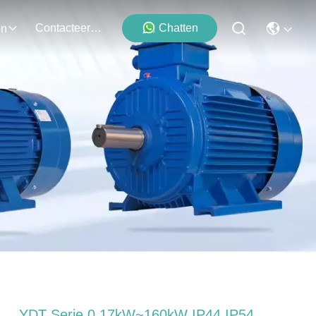
Contacteer Ons
Chatten
en
YDT Serie 0,17kW~160kW IP44 IP54