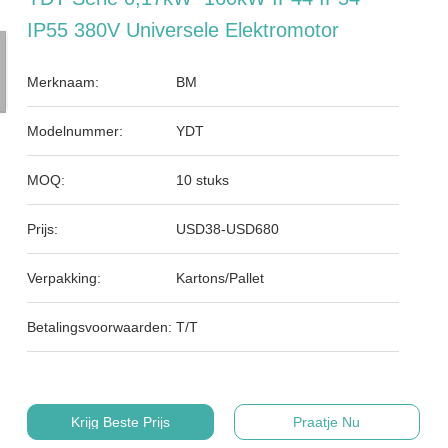
IP55 380V Universele Elektromotor
Merknaam:
BM
Modelnummer:
YDT
MOQ:
10 stuks
Prijs:
USD38-USD680
Verpakking:
Kartons/Pallet
Betalingsvoorwaarden:
T/T
Krijg Beste Prijs
Praatje Nu