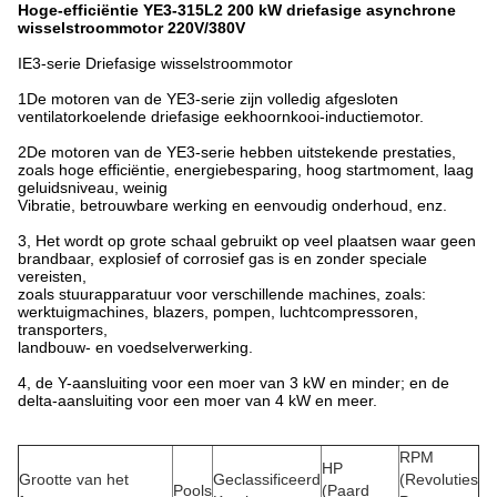
Hoge-efficiëntie YE3-315L2 200 kW driefasige asynchrone
wisselstroommotor 220V/380V
IE3-serie Driefasige wisselstroommotor
1De motoren van de YE3-serie zijn volledig afgesloten
ventilatorkoelende driefasige eekhoornkooi-inductiemotor.
2De motoren van de YE3-serie hebben uitstekende prestaties,
zoals hoge efficiëntie, energiebesparing, hoog startmoment, laag
geluidsniveau, weinig
Vibratie, betrouwbare werking en eenvoudig onderhoud, enz.
3, Het wordt op grote schaal gebruikt op veel plaatsen waar geen
brandbaar, explosief of corrosief gas is en zonder speciale
vereisten,
zoals stuurapparatuur voor verschillende machines, zoals:
werktuigmachines, blazers, pompen, luchtcompressoren,
transporters,
landbouw- en voedselverwerking.
4, de Y-aansluiting voor een moer van 3 kW en minder; en de
delta-aansluiting voor een moer van 4 kW en meer.
RPM
HP
Grootte van het
Geclassificeerd
(Revoluties
Pools
(Paard