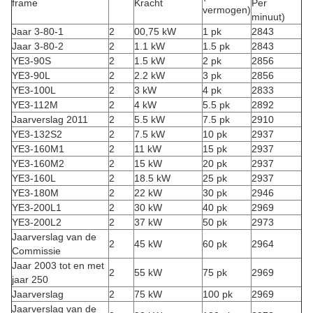
frame
Kracht
Per
vermogen)
minuut)
Jaar 3-80-1
2
00,75 kW
1 pk
2843
Jaar 3-80-2
2
1.1 kW
1.5 pk
2843
YE3-90S
2
1.5 kW
2 pk
2856
YE3-90L
2
2.2 kW
3 pk
2856
YE3-100L
2
3 kW
4 pk
2833
YE3-112M
2
4 kW
5.5 pk
2892
Jaarverslag 2011
2
5.5 kW
7.5 pk
2910
YE3-132S2
2
7.5 kW
10 pk
2937
YE3-160M1
2
11 kW
15 pk
2937
YE3-160M2
2
15 kW
20 pk
2937
YE3-160L
2
18.5 kW
25 pk
2937
YE3-180M
2
22 kW
30 pk
2946
YE3-200L1
2
30 kW
40 pk
2969
YE3-200L2
2
37 kW
50 pk
2973
Jaarverslag van de
2
45 kW
60 pk
2964
Commissie
Jaar 2003 tot en met
2
55 kW
75 pk
2969
jaar 250
Jaarverslag
2
75 kW
100 pk
2969
Jaarverslag van de