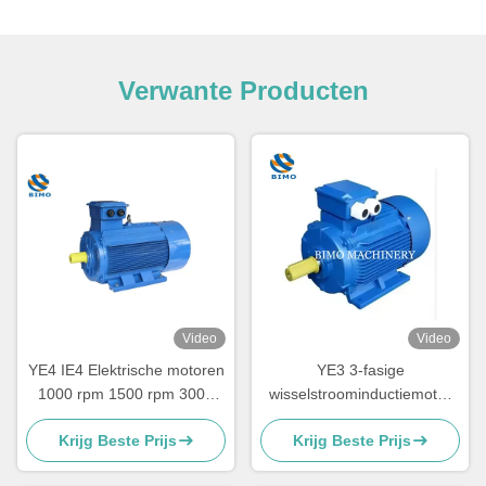
Verwante Producten
Video
Video
YE4 IE4 Elektrische motoren
YE3 3-fasige
1000 rpm 1500 rpm 3000
wisselstroominductiemotor
rpm Driefasige
10 pk 15 pk 20 pk 30 pk 40
Krijg Beste Prijs
Krijg Beste Prijs
wisselstroominductiemotoren
pk 50 pk elektromotor