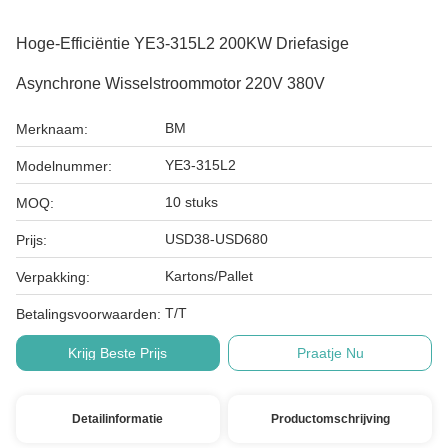
Hoge-Efficiëntie YE3-315L2 200KW Driefasige
Asynchrone Wisselstroommotor 220V 380V
BM
Merknaam:
YE3-315L2
Modelnummer:
10 stuks
MOQ:
USD38-USD680
Prijs:
Kartons/Pallet
Verpakking:
T/T
Betalingsvoorwaarden:
Krijg Beste Prijs
Praatje Nu
Detailinformatie
Productomschrijving