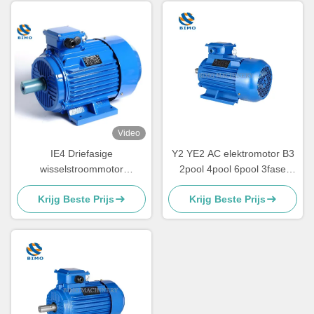
Video
IE4 Driefasige
Y2 YE2 AC elektromotor B3
wisselstroommotor
2pool 4pool 6pool 3fase
Asynchrone inductiemotor
asynchrone inductiemotor
Krijg Beste Prijs
Krijg Beste Prijs
Elektrische motor 7,5 kW 10
pk 380 V 50 Hz