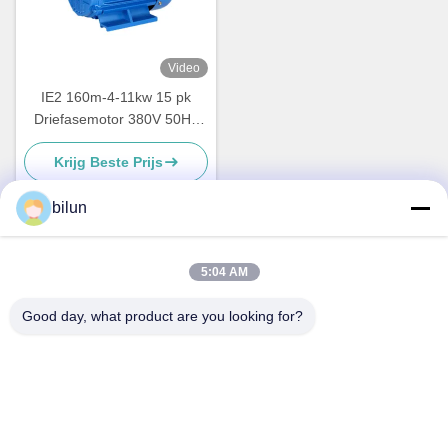
Video
IE2 160m-4-11kw 15 pk
Driefasemotor 380V 50Hz
60Hz IP55 Klasse F
Krijg Beste Prijs
Elektromotor
bilun
Snel contact
5:04 AM
Good day, what product are you looking for?
Adres
No.1 XIANKE ROAD, HUADONG TOWN, HUADU DISTRICT,
GUANGZHOU CHINA510890
Tel.
86--18802094629