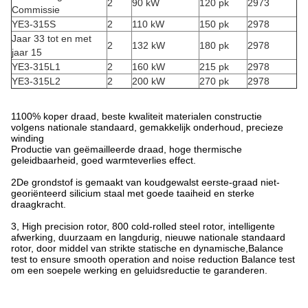
2
90 kW
120 pk
2973
Commissie
YE3-315S
2
110 kW
150 pk
2978
Jaar 33 tot en met
2
132 kW
180 pk
2978
jaar 15
YE3-315L1
2
160 kW
215 pk
2978
YE3-315L2
2
200 kW
270 pk
2978
1100% koper draad, beste kwaliteit materialen constructie
volgens nationale standaard, gemakkelijk onderhoud, precieze
winding
Productie van geëmailleerde draad, hoge thermische
geleidbaarheid, goed warmteverlies effect.
2De grondstof is gemaakt van koudgewalst eerste-graad niet-
georiënteerd silicium staal met goede taaiheid en sterke
draagkracht.
3, High precision rotor, 800 cold-rolled steel rotor, intelligente
afwerking, duurzaam en langdurig, nieuwe nationale standaard
rotor, door middel van strikte statische en dynamische,Balance
test to ensure smooth operation and noise reduction Balance test
om een soepele werking en geluidsreductie te garanderen.