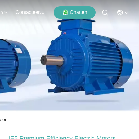
Contacteer Ons
Chatten
en
otor
IE5 Premium Efficiency Electric Motors