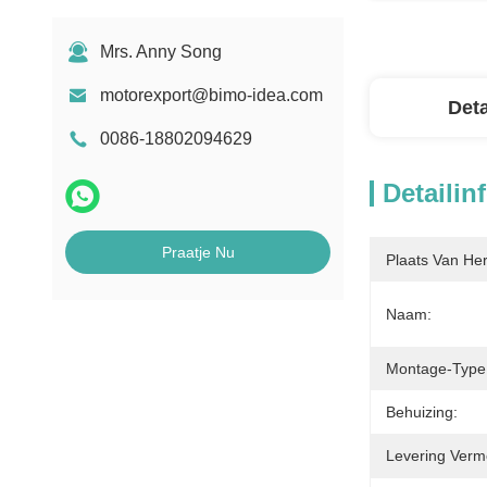
Mrs. Anny Song
motorexport@bimo-idea.com
Deta
0086-18802094629
Detailin
Praatje Nu
Plaats Van He
Naam:
Montage-Type
Behuizing:
Levering Verm