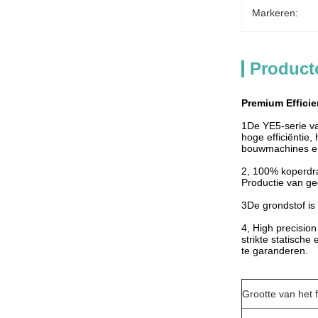
Markeren:
Product
Premium Effici
1De YE5-serie va
hoge efficiëntie,
bouwmachines en
2, 100% koperdra
Productie van ge
3De grondstof is
4, High precision
strikte statisch
te garanderen.
Grootte van het 