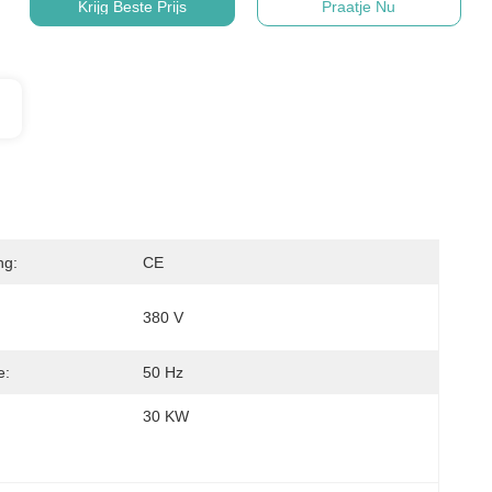
Krijg Beste Prijs
Praatje Nu
ng:
CE
380 V
e:
50 Hz
30 KW