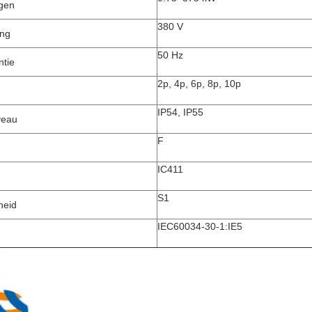
gen
380 V
ing
50 Hz
ntie
2p, 4p, 6p, 8p, 10p
IP54, IP55
veau
F
IC411
S1
heid
IEC60034-30-1:IE5