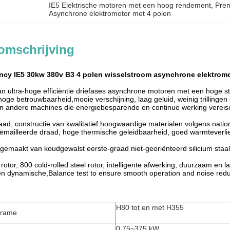
IE5 Elektrische motoren met een hoog rendement
, 
Prem
Asynchrone elektromotor met 4 polen
omschrijving
ency IE5 30kw 380v B3 4 polen wisselstroom asynchrone elektrom
n ultra-hoge efficiëntie driefases asynchrone motoren met een hoge st
 hoge betrouwbaarheid,mooie verschijning, laag geluid, weinig trilling
 andere machines die energiebesparende en continue werking vereis
ad, constructie van kwalitatief hoogwaardige materialen volgens nati
ëmailleerde draad, hoge thermische geleidbaarheid, goed warmteverlie
 gemaakt van koudgewalst eerste-graad niet-georiënteerd silicium staa
 rotor, 800 cold-rolled steel rotor, intelligente afwerking, duurzaam en
e en dynamische,Balance test to ensure smooth operation and noise red
H80 tot en met H355
frame
0.75~375 kW