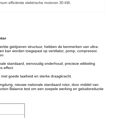
ium efficiëntie elektrische motoren 30 kW
, 
otor
erkte gietijzeren structuur, hebben de kenmerken van ultra-
en en kan worden toegepast op ventilator, pomp, compressor,
en
onale standaard, eenvoudig onderhoud, precieze wikkeling
s effect.
l met goede taaiheid en sterke draagkracht.
 langdurig, nieuwe nationale standaard rotor, door middel van
uction Balance test om een soepele werking en geluidsreductie