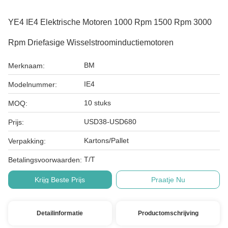
YE4 IE4 Elektrische Motoren 1000 Rpm 1500 Rpm 3000
Rpm Driefasige Wisselstroominductiemotoren
BM
Merknaam:
IE4
Modelnummer:
10 stuks
MOQ:
USD38-USD680
Prijs:
Kartons/Pallet
Verpakking:
T/T
Betalingsvoorwaarden:
Krijg Beste Prijs
Praatje Nu
Detailinformatie
Productomschrijving