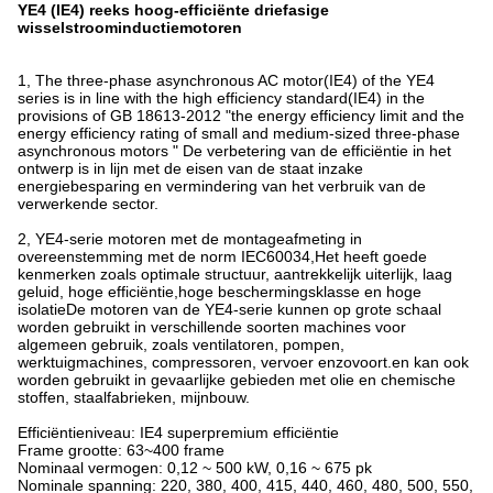
YE4 (IE4) reeks hoog-efficiënte driefasige
wisselstroominductiemotoren
1, The three-phase asynchronous AC motor(IE4) of the YE4
series is in line with the high efficiency standard(IE4) in the
provisions of GB 18613-2012 "the energy efficiency limit and the
energy efficiency rating of small and medium-sized three-phase
asynchronous motors " De verbetering van de efficiëntie in het
ontwerp is in lijn met de eisen van de staat inzake
energiebesparing en vermindering van het verbruik van de
verwerkende sector.
2, YE4-serie motoren met de montageafmeting in
overeenstemming met de norm IEC60034,Het heeft goede
kenmerken zoals optimale structuur, aantrekkelijk uiterlijk, laag
geluid, hoge efficiëntie,hoge beschermingsklasse en hoge
isolatieDe motoren van de YE4-serie kunnen op grote schaal
worden gebruikt in verschillende soorten machines voor
algemeen gebruik, zoals ventilatoren, pompen,
werktuigmachines, compressoren, vervoer enzovoort.en kan ook
worden gebruikt in gevaarlijke gebieden met olie en chemische
stoffen, staalfabrieken, mijnbouw.
Efficiëntieniveau: IE4 superpremium efficiëntie
Frame grootte: 63~400 frame
Nominaal vermogen: 0,12 ~ 500 kW, 0,16 ~ 675 pk
Nominale spanning: 220, 380, 400, 415, 440, 460, 480, 500, 550,