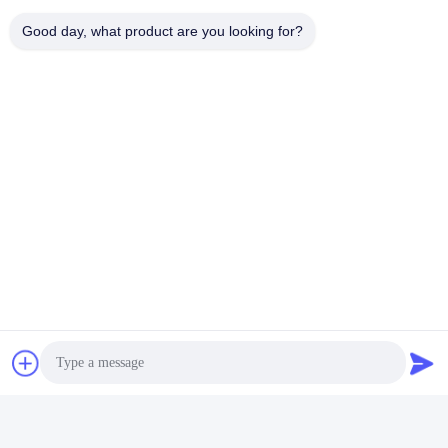
Good day, what product are you looking for?
Tags:
Elektrische Inductiemotor
AC Asynchrone Motor
Driefasige Wisselstroommotor
Verwante Producten