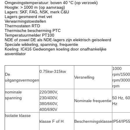
Omgevingstemperatuur: boven 40 °C (op verzoek)
Hoogte: > 1000 m (op aanvraag)
Lagers: SKF, FAG, NSK, merk C&U
Lagers gesmeerd met vet
Verwarmingstoestellen
Thermostaten RTD
Thermische bescherming PTC
Temperatuurmelder PT100
NDE of zowel DE als NDE-lagers zijn elektrisch geïsoleerd
Speciale wikkeling, spanning, frequentie
Koeling: IC416 Gedwongen koeling door onafhankelijke
asventilator
1000
0.75kw-315kw
De
rpm/1500
Versnelling
uitgangsvermogen
rpm/3000
rpm
nominale
220/380V,
spanning
230/400V,
50 Hz, 60
Nominale frequentie
380/660V,
Hz
400/690V
Isolatie klasse
klasse F of H
Beschermingsklasse
IP54/IP5