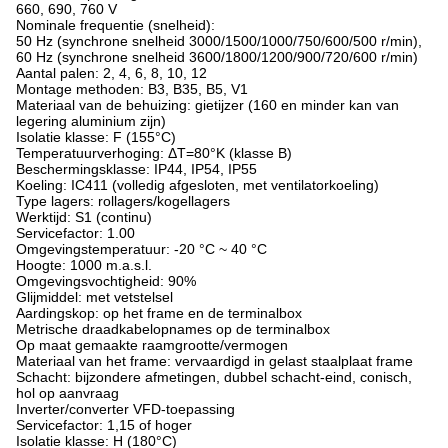
660, 690, 760 V
Nominale frequentie (snelheid):
50 Hz (synchrone snelheid 3000/1500/1000/750/600/500 r/min),
60 Hz (synchrone snelheid 3600/1800/1200/900/720/600 r/min)
Aantal palen: 2, 4, 6, 8, 10, 12
Montage methoden: B3, B35, B5, V1
Materiaal van de behuizing: gietijzer (160 en minder kan van
legering aluminium zijn)
Isolatie klasse: F (155°C)
Temperatuurverhoging: ΔT=80°K (klasse B)
Beschermingsklasse: IP44, IP54, IP55
Koeling: IC411 (volledig afgesloten, met ventilatorkoeling)
Type lagers: rollagers/kogellagers
Werktijd: S1 (continu)
Servicefactor: 1.00
Omgevingstemperatuur: -20 °C ~ 40 °C
Hoogte: 1000 m.a.s.l.
Omgevingsvochtigheid: 90%
Glijmiddel: met vetstelsel
Aardingskop: op het frame en de terminalbox
Metrische draadkabelopnames op de terminalbox
Op maat gemaakte raamgrootte/vermogen
Materiaal van het frame: vervaardigd in gelast staalplaat frame
Schacht: bijzondere afmetingen, dubbel schacht-eind, conisch,
hol op aanvraag
Inverter/converter VFD-toepassing
Servicefactor: 1,15 of hoger
Isolatie klasse: H (180°C)