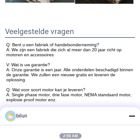
Veelgestelde vragen
Q: Bent u een fabriek of handelsonderneming?
A: We zijn een fabriek die zich al meer dan 20 jaar richt op
motoren en accessoires.
V: Wat is uw garantie?
A: Onze garantie is een jaar. Alle onderdelen beschadigd binnen
de garantie. We zullen een nieuwe gratis en leveren de
oplossing.
Q: Wat voor soort motor kan je leveren?
A: Single phase motor, drie fase motor, NEMA standaard motor,
explosie proof motor enz.
Q: Do you offer OEM service? Q: Do you offer OEM service?
A: Ja. We bieden OEM / ODM service.
bilun
Q: Wat is uw lead time?
A: Gewoonlijk 10 dagen. Precise tijd hangt af van de
hoeveelheid.
2:56 AM