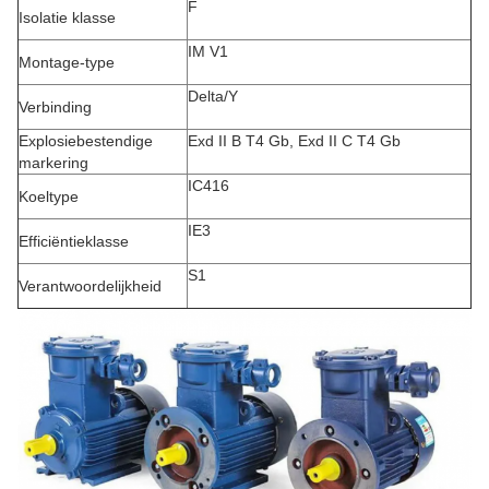
F
Isolatie klasse
IM V1
Montage-type
Delta/Y
Verbinding
Explosiebestendige
Exd II B T4 Gb, Exd II C T4 Gb
markering
IC416
Koeltype
IE3
Efficiëntieklasse
S1
Verantwoordelijkheid