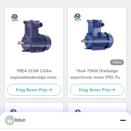
Video
YBE4-315M 132kw
Ybx4 75KW Driefasige
explosiebestendige motor
asynchrone motor IP55 Puur
drie fase 2 pool elektrische
kopermotor
Krijg Beste Prijs
Krijg Beste Prijs
motor
bilun