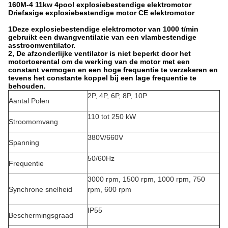
160M-4 11kw 4pool explosiebestendige elektromotor
Driefasige explosiebestendige motor CE elektromotor
1Deze explosiebestendige elektromotor van 1000 t/min
gebruikt een dwangventilatie van een vlambestendige
asstroomventilator.
2, De afzonderlijke ventilator is niet beperkt door het
motortoerental om de werking van de motor met een
constant vermogen en een hoge frequentie te verzekeren en
tevens het constante koppel bij een lage frequentie te
behouden.
2P, 4P, 6P, 8P, 10P
Aantal Polen
110 tot 250 kW
Stroomomvang
380V/660V
Spanning
50/60Hz
Frequentie
3000 rpm, 1500 rpm, 1000 rpm, 750
Synchrone snelheid
rpm, 600 rpm
IP55
Beschermingsgraad