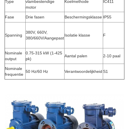
Type
vlambestendige
Koelmethode
IC411
motor
Fase
Drie fasen
Beschermingsklasse
IP55
380V, 660V,
Spanning
Isolatie klasse
F
380/660V/Aangepast
Nominale
0.75-315 kW (1-425
Aantal palen
2-10 paal
output
pk)
Nominale
50 Hz/60 Hz
Verantwoordelijkheid
S1
frequentie