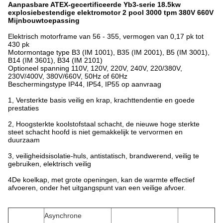
Aanpasbare ATEX-gecertificeerde Yb3-serie 18.5kw
explosiebestendige elektromotor 2 pool 3000 tpm 380V 660V
Mijnbouwtoepassing
Elektrisch motorframe van 56 - 355, vermogen van 0,17 pk tot
430 pk
Motormontage type B3 (IM 1001), B35 (IM 2001), B5 (IM 3001),
B14 (IM 3601), B34 (IM 2101)
Optioneel spanning 110V, 120V, 220V, 240V, 220/380V,
230V/400V, 380V/660V, 50Hz of 60Hz
Beschermingstype IP44, IP54, IP55 op aanvraag
1, Versterkte basis veilig en krap, krachttendentie en goede
prestaties
2, Hoogsterkte koolstofstaal schacht, de nieuwe hoge sterkte
steet schacht hoofd is niet gemakkelijk te vervormen en
duurzaam
3, veiligheidsisolatie-huls, antistatisch, brandwerend, veilig te
gebruiken, elektrisch veilig
4De koelkap, met grote openingen, kan de warmte effectief
afvoeren, onder het uitgangspunt van een veilige afvoer.
Asynchrone