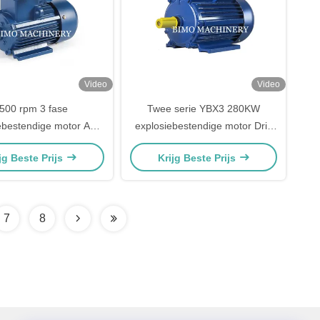
Video
Video
500 rpm 3 fase
Twee serie YBX3 280KW
ebestendige motor AC
explosiebestendige motor Drie
trische inductie Ex
fase IE3 elektrische motor
jg Beste Prijs
Krijg Beste Prijs
rische motor 1,5 kW
7
8