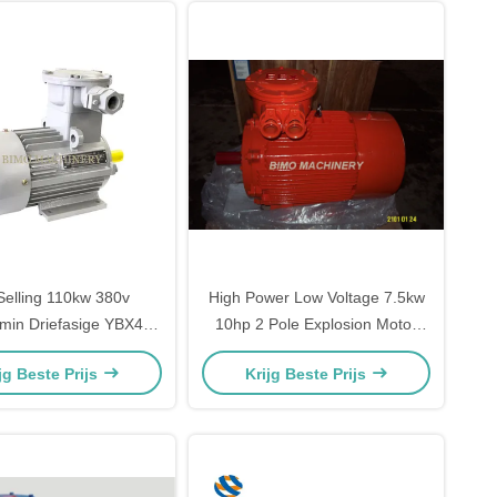
Selling 110kw 380v
High Power Low Voltage 7.5kw
min Driefasige YBX4
10hp 2 Pole Explosion Motor
 Explosieveilige en
75kw 380v 1500rpm Explosion
jg Beste Prijs
Krijg Beste Prijs
explosiebestendige
Proof Ac Motor
ynchrone Motor