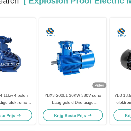
earch
[ Explosion Proof Electric M
Video
 11kw 4 polen
YBX3-200L1 30KW 380V-serie
YB3 18.5
dige elektromotor
Laag geluid Driefasige
elektro
e fase
vlambestendige
3
ste Prijs
Krijg Beste Prijs
Kri
explosiebestendige elektromotor
mijn