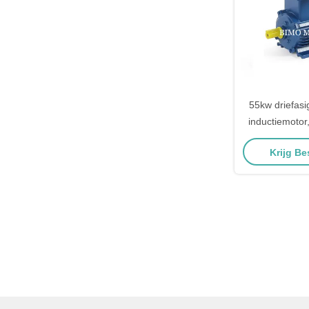
55kw driefas
inductiemoto
elek
Krijg Be