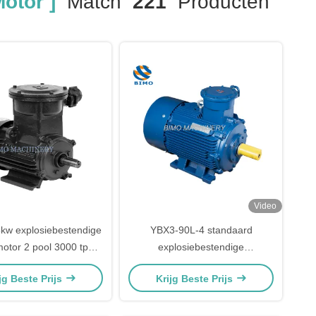
otor ]
Match
221
Producten
Video
kw explosiebestendige
YBX3-90L-4 standaard
motor 2 pool 3000 tpm
explosiebestendige
80V 660V Voor
wisselstroomasynchrone
jg Beste Prijs
Krijg Beste Prijs
bouwtoepassingen
elektromotor