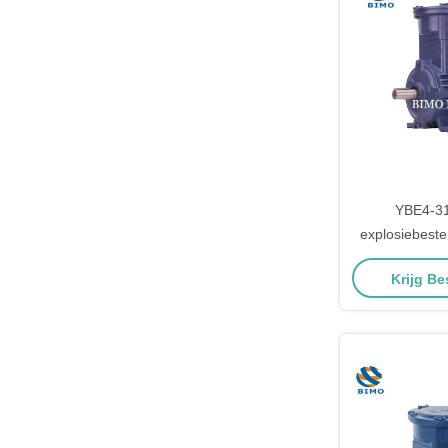
YBE4-3
explosiebeste
fase 2 pool e
Krijg Be