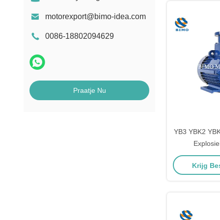
motorexport@bimo-idea.com
0086-18802094629
Praatje Nu
YB3 YBK2 YB
Explosi
wisselstroomm
Krijg Be
lich