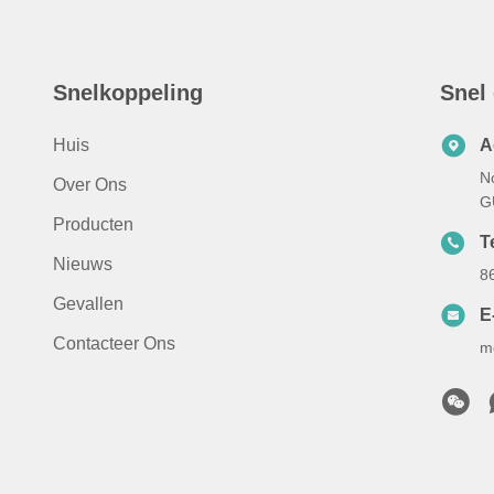
Snelkoppeling
Snel
Huis
A
N
Over Ons
G
Producten
Te
Nieuws
8
Gevallen
E
Contacteer Ons
m