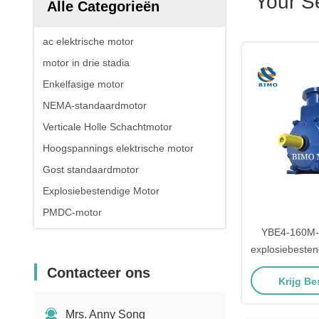
Your S
Alle Categorieën
ac elektrische motor
motor in drie stadia
Enkelfasige motor
NEMA-standaardmotor
Verticale Holle Schachtmotor
Hoogspannings elektrische motor
Gost standaardmotor
Explosiebestendige Motor
PMDC-motor
YBE4-160M-4
explosiebesten
Dri
Contacteer ons
Krijg Be
Mrs. Anny Song