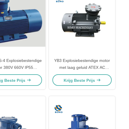
-4 Explosiebestendige
YB3 Explosiebestendige motor
r 380V 660V IP55
met laag geluid ATEX AC
Driefasige
Asynchrone inductie Ex
jg Beste Prijs
Krijg Beste Prijs
stroominductiemotor
Elektromotor