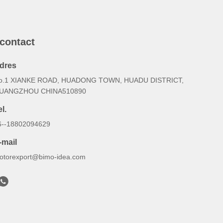
 contact
dres
o.1 XIANKE ROAD, HUADONG TOWN, HUADU DISTRICT,
UANGZHOU CHINA510890
l.
6--18802094629
-mail
otorexport@bimo-idea.com