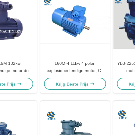
15M 132kw
160M-4 11kw 4 polen
YB3-225S
ndige motor drie
explosiebestendige motor, CE
moto
lektrische motor
elektrische motoren 380V 660V
ste Prijs
Krijg Beste Prijs
Kri
wissel