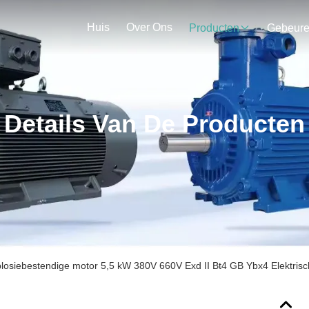
Huis
Over Ons
Producten
Gebeur
Details Van De Producten
osiebestendige motor 5,5 kW 380V 660V Exd II Bt4 GB Ybx4 Elektrisc