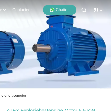
Contacteer Ons
Chatten
en
he driefasemotor
ATEX Explosiebestendige Motor 5,5 KW