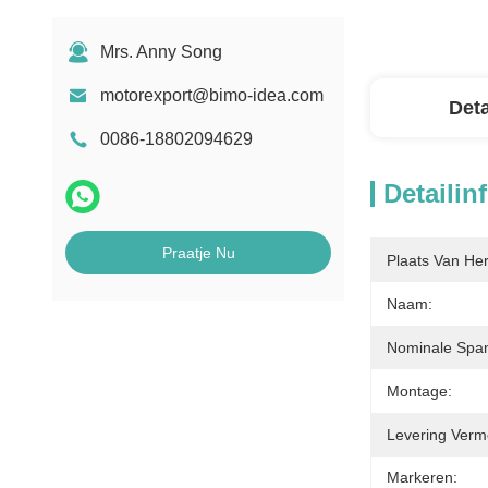
Mrs. Anny Song
motorexport@bimo-idea.com
Deta
0086-18802094629
Detailin
Praatje Nu
Plaats Van He
Naam:
Nominale Span
Montage:
Levering Verm
Markeren: