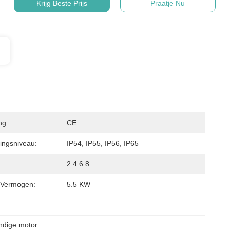
Krijg Beste Prijs
Praatje Nu
ng:
CE
ingsniveau:
IP54, IP55, IP56, IP65
2.4.6.8
 Vermogen:
5.5 KW
ndige motor