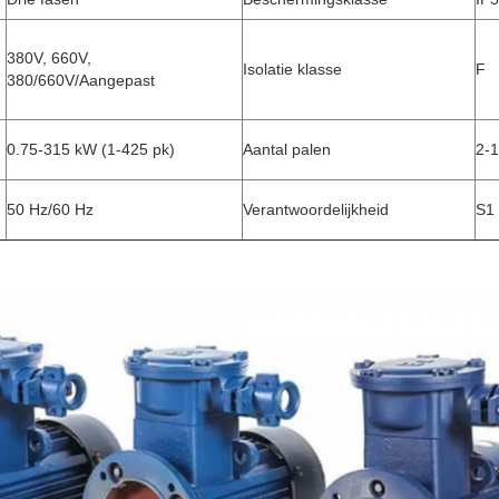
380V, 660V,
Isolatie klasse
F
380/660V/Aangepast
0.75-315 kW (1-425 pk)
Aantal palen
2-1
50 Hz/60 Hz
Verantwoordelijkheid
S1