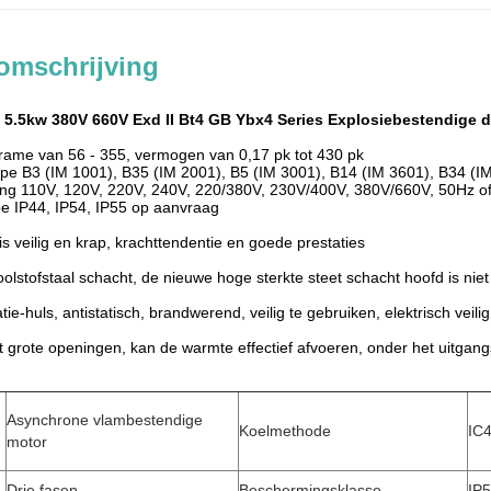
omschrijving
e 5.5kw 380V 660V Exd II Bt4 GB Ybx4 Series Explosiebestendige d
frame van 56 - 355, vermogen van 0,17 pk tot 430 pk
e B3 (IM 1001), B35 (IM 2001), B5 (IM 3001), B14 (IM 3601), B34 (I
ing 110V, 120V, 220V, 240V, 220/380V, 230V/400V, 380V/660V, 50Hz o
e IP44, IP54, IP55 op aanvraag
is veilig en krap, krachttendentie en goede prestaties
oolstofstaal schacht, de nieuwe hoge sterkte steet schacht hoofd is ni
atie-huls, antistatisch, brandwerend, veilig te gebruiken, elektrisch veilig
 grote openingen, kan de warmte effectief afvoeren, onder het uitgangs
Asynchrone vlambestendige
Koelmethode
IC
motor
Drie fasen
Beschermingsklasse
IP