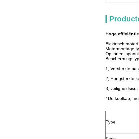
Product
Hoge efficiënti
Elektrisch motor
Motormontage typ
Optioneel spann
Beschermingstyp
1, Versterkte bas
2, Hoogsterkte k
3, veiligheidsisol
4De koelkap, met
Type
Fase