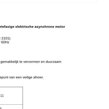
riefasige elektrische asynchrone motor
M 2101)
f 60Hz
et gemakkelijk te vervormen en duurzaam
punt van een veilige afvoer.
411
55