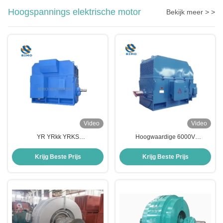
Hoogspannings elektrische motor
Bekijk meer > >
Video
Video
YR YRkk YRKS
Hoogwaardige 6000V
Hoogspanningselektromotor
hoogspanning hoog vermogen
185kW-5000kW Wund Rotor Slip
asynchrone
Krijg Beste Prijs
Krijg Beste Prijs
Ring Motor
wisselstroomelektromotor