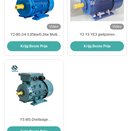
Video
Video
Y2-80-2/4 0,85kw/0,2kw Multi
Y2 Y3 YE3 gietijzeren
Speed Electric Induction Motor
elektromotor 0.12kw-350kw
Driefasige wisselstroom
Driefasige asynchrone
Krijg Beste Prijs
Krijg Beste Prijs
elektromotor
elektromotor
YS MS Driefasige
wisselstroomasynchrone motor
Aluminium behuizing 0.55kw-