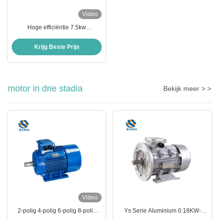
Video
Hoge efficiëntie 7.5kw
inductiemotor IP55 IE2 AC motor
B3 voet montage motor
Krijg Beste Prijs
motor in drie stadia
Bekijk meer > >
Video
2-polig 4-polig 6-polig 8-polig
Ys Serie Aluminium 0.18KW-