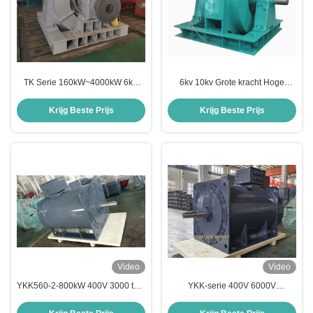
TK Serie 160kW~4000kW 6kV
6kv 10kv Grote kracht Hoge
10kV Hoogspanning Driefasige
Spanning Driefasige Asynchrone
Asynchrone Elektromotor
Elektromotor
Krijg Beste Prijs
Krijg Beste Prijs
Video
Video
YKK560-2-800kW 400V 3000 tpm
YKK-serie 400V 6000V
IMB3 Hoogspanningsdriefasige
hoogspanningselektromotor
asynchrone motor