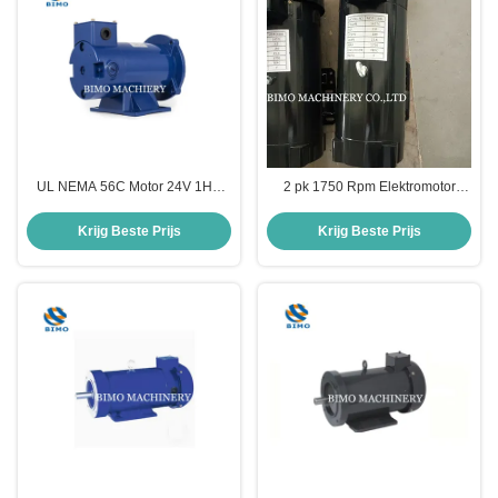
UL NEMA 56C Motor 24V 1HP
2 pk 1750 Rpm Elektromotor
DC Motor 1800 rpm Low Speed
NEMA 56C Gepoetste
Elektrische motor
permanente magneet DC motor
Krijg Beste Prijs
Krijg Beste Prijs
90V