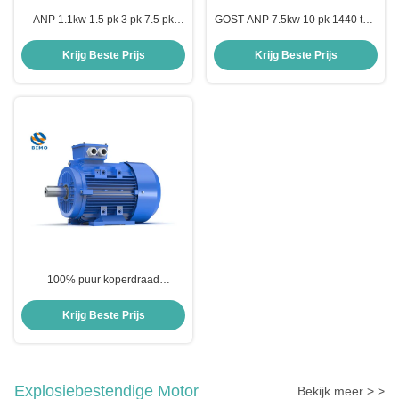
ANP 1.1kw 1.5 pk 3 pk 7.5 pk
GOST ANP 7.5kw 10 pk 1440 tpm
Kleine basis Hoog vermogen
Asynchrone driefasemotor
2840 tpm Gost motor 20 pk 15 pk
driefasemotor
Krijg Beste Prijs
Krijg Beste Prijs
10 pk 3 fase motor
100% puur koperdraad
Driefasige wisselstroommotor
50Hz Volledig afgesloten motor
Krijg Beste Prijs
Gegote ijzeren behuizing
Explosiebestendige Motor
Bekijk meer > >