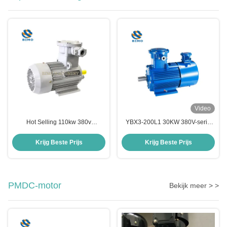
Video
Hot Selling 110kw 380v
YBX3-200L1 30KW 380V-serie
2985r/min Driefasige YBX4 Serie
Laag geluid Driefasige
Explosieveilige en
vlambestendige
Krijg Beste Prijs
Krijg Beste Prijs
Stofexplosiebestendige
explosiebestendige elektromotor
Asynchrone Motor
PMDC-motor
Bekijk meer > >