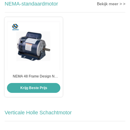
NEMA-standaardmotor
Bekijk meer > >
NEMA 48 Frame Design N
Dripproof Single-Phased AC
Motor 1/2HP Resilient Base Motor
Krijg Beste Prijs
Verticale Holle Schachtmotor