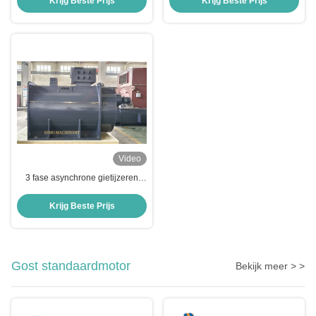
Krijg Beste Prijs
Krijg Beste Prijs
Video
3 fase asynchrone gietijzeren
elektromotor 800kW 400V 2 pool
3000 tpm 50hz IP55 Klasse F
Krijg Beste Prijs
IC511 S1 IMB3 Elektromotor
Gost standaardmotor
Bekijk meer > >