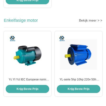
Krijg Beste Prijs
15kw
Enkelfasige motor
Bekijk meer > >
Yc Yl Ycl IEC Europese norm
YL-serie 5hp 10hp 220v 50hz
Puur koperdraad Eénfasige
60hz 2800rpm Elektrische AC-
wisselstroomasynchrone
inductiemotor
Krijg Beste Prijs
Krijg Beste Prijs
elektromotor