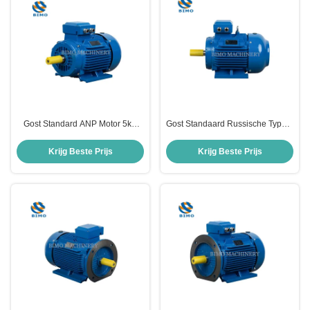
Gost Standard ANP Motor 5kw
Gost Standaard Russische Type 3
7.5kw 11kw 15kw 18.5kw
Fase AC Asynchrone Motor 22kW
Driefasige elektrische motoren
30HP Inductie Elektromotor
Krijg Beste Prijs
Krijg Beste Prijs