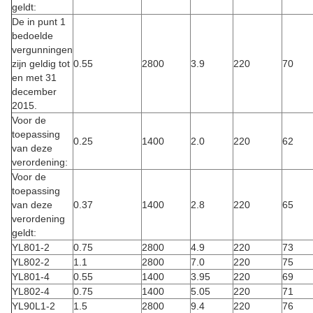
geldt:
De in punt 1
bedoelde
vergunningen
zijn geldig tot
0.55
2800
3.9
220
70
en met 31
december
2015.
Voor de
toepassing
0.25
1400
2.0
220
62
van deze
verordening:
Voor de
toepassing
van deze
0.37
1400
2.8
220
65
verordening
geldt:
YL801-2
0.75
2800
4.9
220
73
YL802-2
1.1
2800
7.0
220
75
YL801-4
0.55
1400
3.95
220
69
YL802-4
0.75
1400
5.05
220
71
YL90L1-2
1.5
2800
9.4
220
76