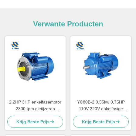
Verwante Producten
2.2HP 3HP enkelfasemotor
YC80B-2 0,55kw 0,75HP
2800 tpm gietijzeren
110V 220V enkelfasige
behuizing condensator
elektromotor voor
Krijg Beste Prijs
Krijg Beste Prijs
Startmotor CSR
luchtcompressor