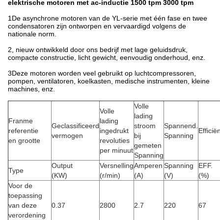
elektrische motoren met ac-inductie 1500 tpm 3000 tpm
1De asynchrone motoren van de YL-serie met één fase en twee
condensatoren zijn ontworpen en vervaardigd volgens de
nationale norm.
2, nieuw ontwikkeld door ons bedrijf met lage geluidsdruk,
compacte constructie, licht gewicht, eenvoudig onderhoud, enz.
3Deze motoren worden veel gebruikt op luchtcompressoren,
pompen, ventilatoren, koelkasten, medische instrumenten, kleine
machines, enz.
Volle
Volle
lading
Franme
lading
Geclassificeerd
stroom
Spannend.
referentie
ingedrukt
Efficië
vermogen
bij
Spanning
en grootte
revoluties
gemeten
per minuut
Spanning
Output
Versnelling
Amperen
Spanning
EFF.
Type
(KW)
(r/min)
(A)
(V)
(%)
Voor de
toepassing
van deze
0.37
2800
2.7
220
67
verordening