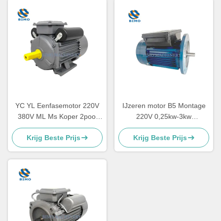
YC YL Eenfasemotor 220V
IJzeren motor B5 Montage
380V ML Ms Koper 2pool
220V 0,25kw-3kw
4pool 2.2kw 1.5kw 1.1kw
Asynchrone motor met één
Krijg Beste Prijs
Krijg Beste Prijs
0.75kw 3kw
fase