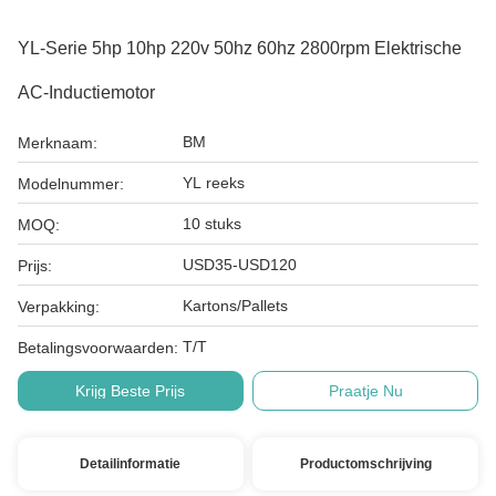
YL-Serie 5hp 10hp 220v 50hz 60hz 2800rpm Elektrische
AC-Inductiemotor
BM
Merknaam:
YL reeks
Modelnummer:
10 stuks
MOQ:
USD35-USD120
Prijs:
Kartons/Pallets
Verpakking:
T/T
Betalingsvoorwaarden:
Krijg Beste Prijs
Praatje Nu
Detailinformatie
Productomschrijving