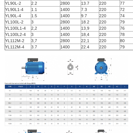
YL90L-2
2.2
2800
13.7
220
77
YL90L1-4
1.1
1400
7.3
220
72
YL90L-4
1.5
1400
9.7
220
74
YL100L-2
3
2800
18.2
220
79
YL100L1-4
2,2
1400
13,9
220
76
YL100L2-4
3
1400
18,4
220
78
YL112M-2
3,7
2800
22,1
220
80
YL112M-4
3.7
1400
22.4
220
79