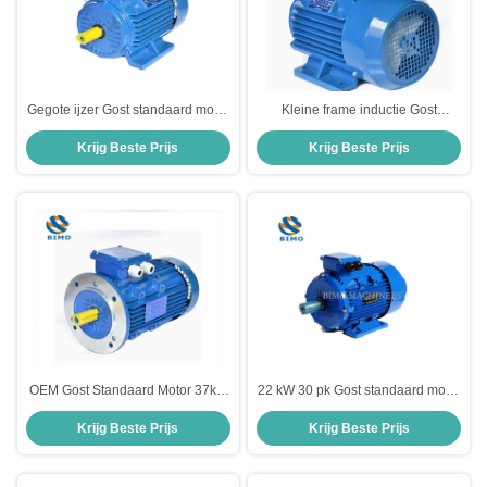
Gegote ijzer Gost standaard motor
Kleine frame inductie Gost
3kw 4HP AC Driefasige
standaard motor 380V IP55
Krijg Beste Prijs
Krijg Beste Prijs
asynchrone inductie elektromotor
Asynchrone wisselstroom
elektromotor
OEM Gost Standaard Motor 37kw
22 kW 30 pk Gost standaard motor
50HP 220V 380V Driefasige
driefasige inductie asynchrone
Krijg Beste Prijs
Krijg Beste Prijs
wisselstroominductiemotor voor
motor
waterpomp