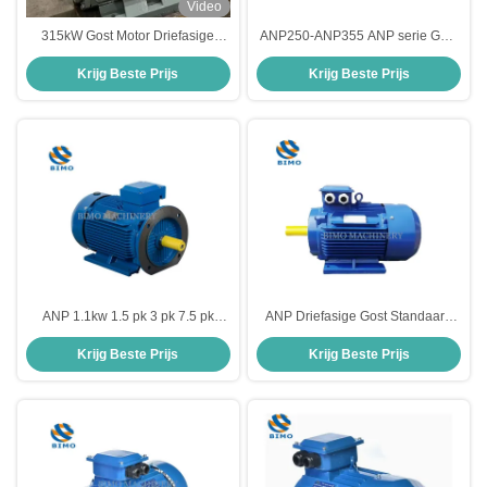
Video
315kW Gost Motor Driefasige
ANP250-ANP355 ANP serie Gost
wisselstroom Asynchrone Inductie
motor 380V Driefasemotor 75KW-
Krijg Beste Prijs
Krijg Beste Prijs
Elektromotor B3 Montage
160KW
ANP 1.1kw 1.5 pk 3 pk 7.5 pk
ANP Driefasige Gost Standaard
Kleine basis Hoog vermogen
Motor 11kw 15kw 18.5kw
Krijg Beste Prijs
Krijg Beste Prijs
2840 tpm Gost motor 20 pk 15 pk
Elektromotor Voor Rusland
10 pk 3 fase motor
Oekraïne