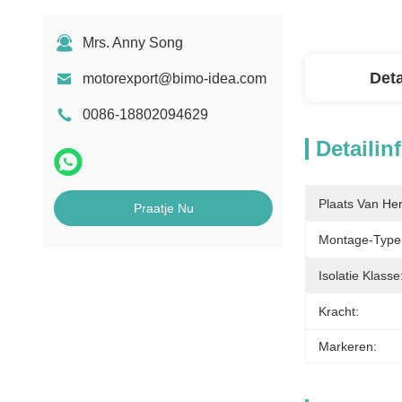
Mrs. Anny Song
Deta
motorexport@bimo-idea.com
0086-18802094629
Detailin
Plaats Van He
Praatje Nu
Montage-Type
Isolatie Klasse
Kracht:
Markeren: