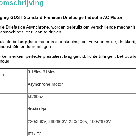
omschrijving
iging GOST Standard Premium Driefasige Inductie AC Motor
ie Driefasige Asynchrone, worden gebruikt om verschillende mechani
ngsmachines, enz. aan te drijven.
als de belangrijkste motor in steenkoolmijnen, vervoer, mixer, drukker
 industriële ondernemingen.
kenmerken: perfecte prestaties, laag geluid, lichte trillingen, betrouwba
houd.
0.18kw-315kw
en
Asynchrone motor
50/60hz
driefasige
220/380V, 380/660V, 230/400V, 400V/690V
IE1/IE2