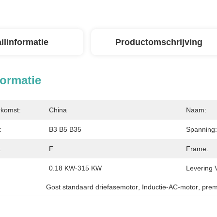
ilinformatie
Productomschrijving
formatie
rkomst:
China
Naam:
:
B3 B5 B35
Spanning:
:
F
Frame:
0.18 KW-315 KW
Levering 
Gost standaard driefasemotor
, 
Inductie-AC-motor
, 
prem