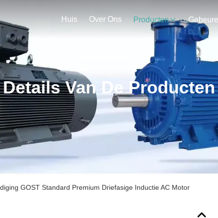
Huis
Over Ons
Producten
Gebeur
Details Van De Producten
diging GOST Standard Premium Driefasige Inductie AC Motor