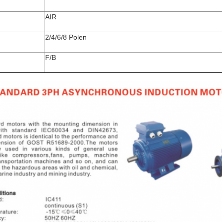
AIR
2/4/6/8 Polen
F/B