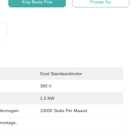
Krijg Beste Prijs
Praatje Nu
Gost Standaardmotor
380 V
1.5 KW
Vermogen:
10000 Stuks Per Maand
montage
, 