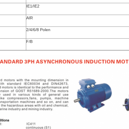
IE1/IE2
AIR
2/4/6/8 Polen
F/B