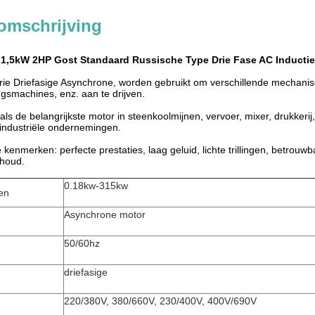
omschrijving
 1,5kW 2HP Gost Standaard Russische Type Drie Fase AC Inductie
ie Driefasige Asynchrone, worden gebruikt om verschillende mechani
ngsmachines, enz. aan te drijven.
als de belangrijkste motor in steenkoolmijnen, vervoer, mixer, drukker
 industriële ondernemingen.
kenmerken: perfecte prestaties, laag geluid, lichte trillingen, betrouwba
houd.
0.18kw-315kw
en
Asynchrone motor
50/60hz
driefasige
220/380V, 380/660V, 230/400V, 400V/690V