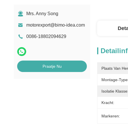
Mrs. Anny Song
motorexport@bimo-idea.com
Deta
0086-18802094629
Detailin
Praatje Nu
Plaats Van He
Montage-Type
Isolatie Klasse
Kracht:
Markeren: