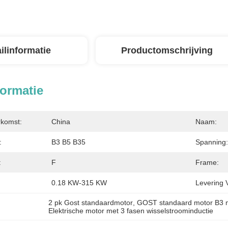
ilinformatie
Productomschrijving
formatie
rkomst:
China
Naam:
:
B3 B5 B35
Spanning:
:
F
Frame:
0.18 KW-315 KW
Levering 
2 pk Gost standaardmotor
, 
GOST standaard motor B3 
Elektrische motor met 3 fasen wisselstroominductie