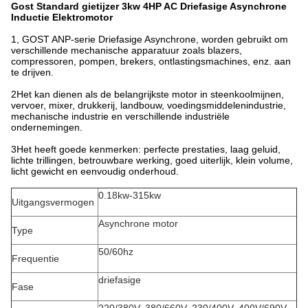
Gost Standard gietijzer 3kw 4HP AC Driefasige Asynchrone
Inductie Elektromotor
1, GOST ANP-serie Driefasige Asynchrone, worden gebruikt om
verschillende mechanische apparatuur zoals blazers,
compressoren, pompen, brekers, ontlastingsmachines, enz. aan
te drijven.
2Het kan dienen als de belangrijkste motor in steenkoolmijnen,
vervoer, mixer, drukkerij, landbouw, voedingsmiddelenindustrie,
mechanische industrie en verschillende industriële
ondernemingen.
3Het heeft goede kenmerken: perfecte prestaties, laag geluid,
lichte trillingen, betrouwbare werking, goed uiterlijk, klein volume,
licht gewicht en eenvoudig onderhoud.
0.18kw-315kw
Uitgangsvermogen
Asynchrone motor
Type
50/60hz
Frequentie
driefasige
Fase