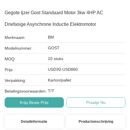
Gegote Ijzer Gost Standaard Motor 3kw 4HP AC
Driefasige Asynchrone Inductie Elektromotor
BM
Merknaam:
GOST
Modelnummer:
10 stuks
MOQ:
USD30-USD860
Prijs:
Karton/pallet
Verpakking:
T/T
Betalingsvoorwaarden:
Krijg Beste Prijs
Praatje Nu
Detailinformatie
Productomschrijving