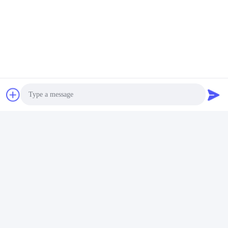
Photo
Video Call
Audio Call