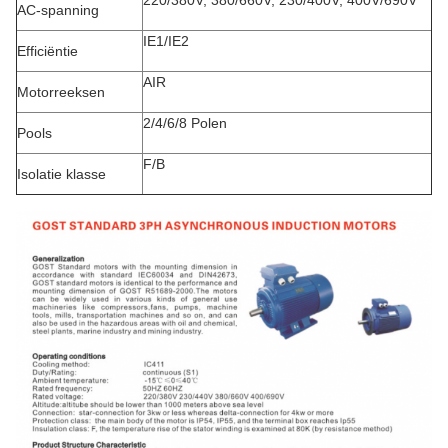
220/380V, 380/660V, 230/400V, 400V/690V
AC-spanning
IE1/IE2
Efficiëntie
AIR
Motorreeksen
2/4/6/8 Polen
Pools
F/B
Isolatie klasse