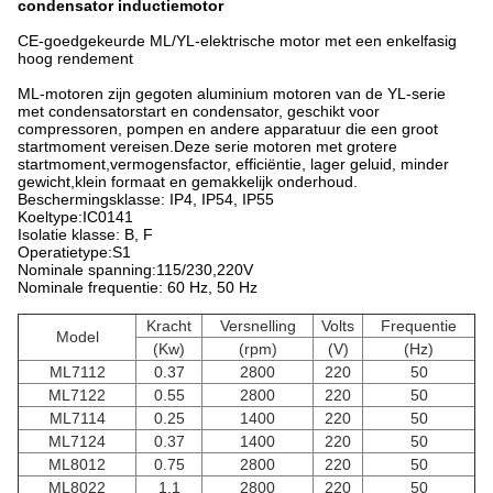
condensator inductiemotor
CE-goedgekeurde ML/YL-elektrische motor met een enkelfasig
hoog rendement
ML-motoren zijn gegoten aluminium motoren van de YL-serie
met condensatorstart en condensator, geschikt voor
compressoren, pompen en andere apparatuur die een groot
startmoment vereisen.Deze serie motoren met grotere
startmoment,vermogensfactor, efficiëntie, lager geluid, minder
gewicht,klein formaat en gemakkelijk onderhoud.
Beschermingsklasse: IP4, IP54, IP55
Koeltype:IC0141
Isolatie klasse: B, F
Operatietype:S1
Nominale spanning:115/230,220V
Nominale frequentie: 60 Hz, 50 Hz
Kracht
Versnelling
Volts
Frequentie
Model
(Kw)
(rpm)
(V)
(Hz)
ML7112
0.37
2800
220
50
ML7122
0.55
2800
220
50
ML7114
0.25
1400
220
50
ML7124
0.37
1400
220
50
ML8012
0.75
2800
220
50
ML8022
1.1
2800
220
50