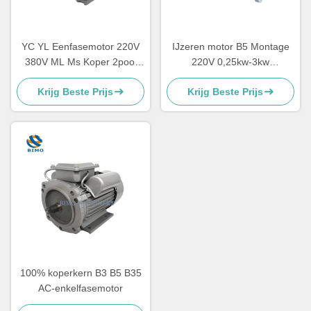
YC YL Eenfasemotor 220V
IJzeren motor B5 Montage
380V ML Ms Koper 2pool
220V 0,25kw-3kw
4pool 2.2kw 1.5kw 1.1kw
Asynchrone motor met één
Krijg Beste Prijs
Krijg Beste Prijs
0.75kw 3kw
fase
100% koperkern B3 B5 B35
AC-enkelfasemotor