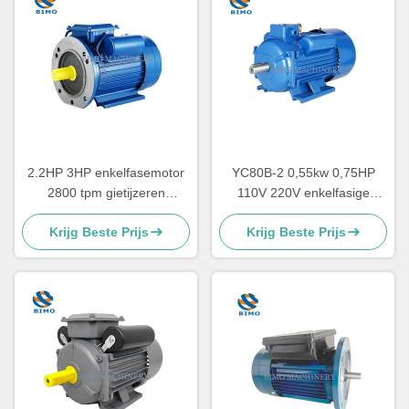
2.2HP 3HP enkelfasemotor
YC80B-2 0,55kw 0,75HP
2800 tpm gietijzeren
110V 220V enkelfasige
behuizing condensator
elektromotor voor
Krijg Beste Prijs
Krijg Beste Prijs
Startmotor CSR
luchtcompressor