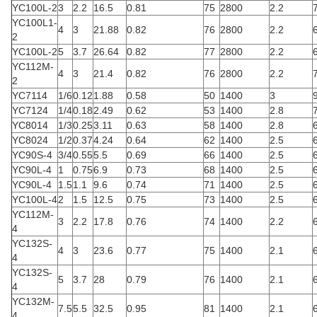
YC100L-2
3
2.2
16.5
0.81
75
2800
2.2
YC100L1-
4
3
21.88
0.82
76
2800
2.2
2
YC100L-2
5
3.7
26.64
0.82
77
2800
2.2
YC112M-
4
3
21.4
0.82
76
2800
2.2
2
YC7114
1/6
0.12
1.88
0.58
50
1400
3
YC7124
1/4
0.18
2.49
0.62
53
1400
2.8
YC8014
1/3
0.25
3.11
0.63
58
1400
2.8
YC8024
1/2
0.37
4.24
0.64
62
1400
2.5
YC90S-4
3/4
0.55
5.5
0.69
66
1400
2.5
YC90L-4
1
0.75
6.9
0.73
68
1400
2.5
YC90L-4
1.5
1.1
9.6
0.74
71
1400
2.5
YC100L-4
2
1.5
12.5
0.75
73
1400
2.5
YC112M-
3
2.2
17.8
0.76
74
1400
2.2
4
YC132S-
4
3
23.6
0.77
75
1400
2.1
4
YC132S-
5
3.7
28
0.79
76
1400
2.1
4
YC132M-
7.5
5.5
32.5
0.95
81
1400
2.1
4