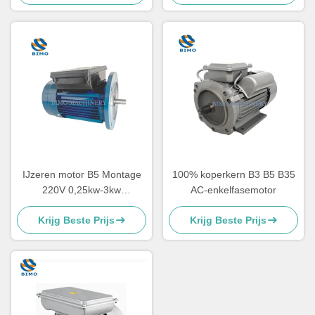
IJzeren motor B5 Montage
100% koperkern B3 B5 B35
220V 0,25kw-3kw
AC-enkelfasemotor
Asynchrone motor met één
Krijg Beste Prijs
Krijg Beste Prijs
fase