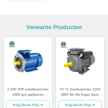
Verwante Producten
2.2HP 3HP enkelfasemotor
YC YL Eenfasemotor 220V
2800 tpm gietijzeren
380V ML Ms Koper 2pool
behuizing condensator
4pool 2.2kw 1.5kw 1.1kw
Krijg Beste Prijs
Krijg Beste Prijs
Startmotor CSR
0.75kw 3kw