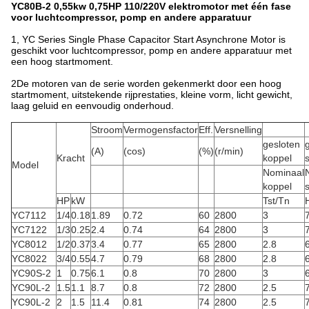
YC80B-2 0,55kw 0,75HP 110/220V elektromotor met één fase
voor luchtcompressor, pomp en andere apparatuur
1, YC Series Single Phase Capacitor Start Asynchrone Motor is
geschikt voor luchtcompressor, pomp en andere apparatuur met
een hoog startmoment.
2De motoren van de serie worden gekenmerkt door een hoog
startmoment, uitstekende rijprestaties, kleine vorm, licht gewicht,
laag geluid en eenvoudig onderhoud.
Stroom
Vermogensfactor
Eff.
Versnelling
gesloten
(A)
(cos)
(%)
(r/min)
Kracht
koppel
Model
Nominaal
koppel
HP
kW
Tst/Tn
H
YC7112
1/4
0.18
1.89
0.72
60
2800
3
YC7122
1/3
0.25
2.4
0.74
64
2800
3
YC8012
1/2
0.37
3.4
0.77
65
2800
2.8
YC8022
3/4
0.55
4.7
0.79
68
2800
2.8
YC90S-2
1
0.75
6.1
0.8
70
2800
3
YC90L-2
1.5
1.1
8.7
0.8
72
2800
2.5
YC90L-2
2
1.5
11.4
0.81
74
2800
2.5