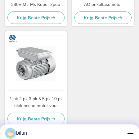
380V ML Ms Koper 2pool
AC-enkelfasemotor
4pool 2.2kw 1.5kw 1.1kw
Krijg Beste Prijs
Krijg Beste Prijs
0.75kw 3kw
1 pk 2 pk 3 pk 5.5 pk 10 pk
elektrische motor voor
airconditioning
Krijg Beste Prijs
bilun