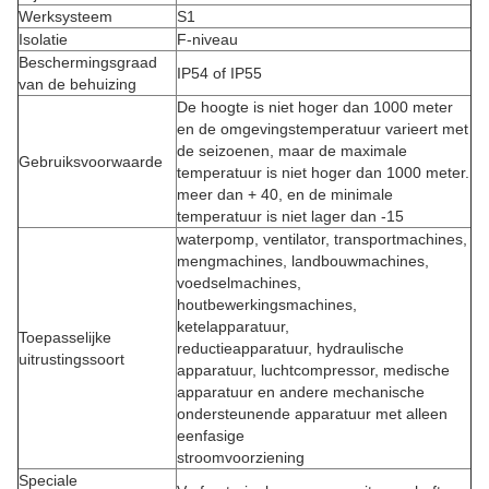
Werksysteem
S1
Isolatie
F-niveau
Beschermingsgraad
IP54 of IP55
van de behuizing
De hoogte is niet hoger dan 1000 meter
en de omgevingstemperatuur varieert met
de seizoenen, maar de maximale
Gebruiksvoorwaarde
temperatuur is niet hoger dan 1000 meter.
meer dan + 40, en de minimale
temperatuur is niet lager dan -15
waterpomp, ventilator, transportmachines,
mengmachines, landbouwmachines,
voedselmachines,
houtbewerkingsmachines,
ketelapparatuur,
Toepasselijke
reductieapparatuur, hydraulische
uitrustingssoort
apparatuur, luchtcompressor, medische
apparatuur en andere mechanische
ondersteunende apparatuur met alleen
eenfasige
stroomvoorziening
Speciale