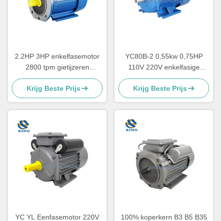
2.2HP 3HP enkelfasemotor
YC80B-2 0,55kw 0,75HP
2800 tpm gietijzeren
110V 220V enkelfasige
behuizing condensator
elektromotor voor
Krijg Beste Prijs
Krijg Beste Prijs
Startmotor CSR
luchtcompressor
YC YL Eenfasemotor 220V
100% koperkern B3 B5 B35