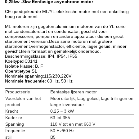
0,25kw -3kw Eenfasige asynchrone motor
CE-goedgekeurde ML/YL-elektrische motor met een enkelfasig
hoog rendement
ML-motoren zijn gegoten aluminium motoren van de YL-serie
met condensatorstart en condensator, geschikt voor
compressoren, pompen en andere apparatuur die een groot
startmoment vereisen.Deze serie motoren met grotere
startmoment,vermogensfactor, efficiëntie, lager geluid, minder
gewicht,klein formaat en gemakkelijk onderhoud.
Beschermingsklasse: IP4, IP54, IP55
Koeltype:IC0141
Isolatie klasse: B, F
Operatietype:S1
Nominale spanning:115/230,220V
Nominale frequentie: 60 Hz, 50 Hz
Productserie
Eenfasige ijzeren motor
Voordelen van het
Mooi uiterlijk, laag geluid, lage trillingen en
product
lange levensduur
Kracht
0.25 ~ 3 kW
Kader nr.
63 tot 355
Spanning
110 V tot en met 660 V
frequentie
50 Hz/60 Hz
stijl
B5