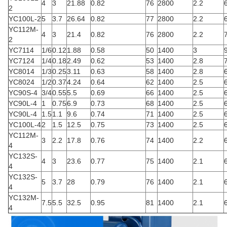
4
3
21.88
0.82
76
2800
2.2
2
YC100L-2
5
3.7
26.64
0.82
77
2800
2.2
YC112M-
4
3
21.4
0.82
76
2800
2.2
2
YC7114
1/6
0.12
1.88
0.58
50
1400
3
YC7124
1/4
0.18
2.49
0.62
53
1400
2.8
YC8014
1/3
0.25
3.11
0.63
58
1400
2.8
YC8024
1/2
0.37
4.24
0.64
62
1400
2.5
YC90S-4
3/4
0.55
5.5
0.69
66
1400
2.5
YC90L-4
1
0.75
6.9
0.73
68
1400
2.5
YC90L-4
1.5
1.1
9.6
0.74
71
1400
2.5
YC100L-4
2
1.5
12.5
0.75
73
1400
2.5
YC112M-
3
2.2
17.8
0.76
74
1400
2.2
4
YC132S-
4
3
23.6
0.77
75
1400
2.1
4
YC132S-
5
3.7
28
0.79
76
1400
2.1
4
YC132M-
7.5
5.5
32.5
0.95
81
1400
2.1
4