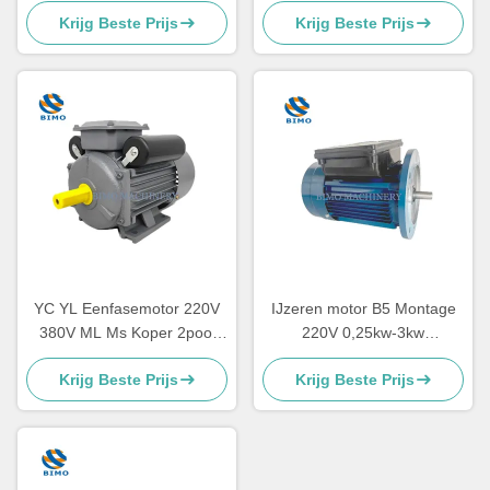
behuizing condensator
elektromotor voor
Krijg Beste Prijs
Krijg Beste Prijs
Startmotor CSR
luchtcompressor
YC YL Eenfasemotor 220V
IJzeren motor B5 Montage
380V ML Ms Koper 2pool
220V 0,25kw-3kw
4pool 2.2kw 1.5kw 1.1kw
Asynchrone motor met één
Krijg Beste Prijs
Krijg Beste Prijs
0.75kw 3kw
fase