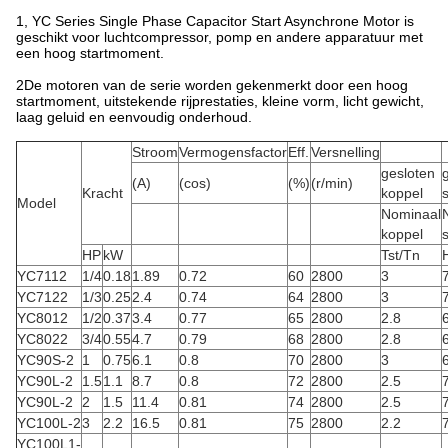
1, YC Series Single Phase Capacitor Start Asynchrone Motor is
geschikt voor luchtcompressor, pomp en andere apparatuur met
een hoog startmoment.
2De motoren van de serie worden gekenmerkt door een hoog
startmoment, uitstekende rijprestaties, kleine vorm, licht gewicht,
laag geluid en eenvoudig onderhoud.
Stroom
Vermogensfactor
Eff.
Versnelling
gesloten
(A)
(cos)
(%)
(r/min)
Kracht
koppel
Model
Nominaal
koppel
HP
kW
Tst/Tn
H
YC7112
1/4
0.18
1.89
0.72
60
2800
3
YC7122
1/3
0.25
2.4
0.74
64
2800
3
YC8012
1/2
0.37
3.4
0.77
65
2800
2.8
YC8022
3/4
0.55
4.7
0.79
68
2800
2.8
YC90S-2
1
0.75
6.1
0.8
70
2800
3
YC90L-2
1.5
1.1
8.7
0.8
72
2800
2.5
YC90L-2
2
1.5
11.4
0.81
74
2800
2.5
YC100L-2
3
2.2
16.5
0.81
75
2800
2.2
YC100L1-