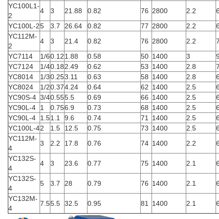
YC100L1-
4
3
21.88
0.82
76
2800
2.2
2
YC100L-2
5
3.7
26.64
0.82
77
2800
2.2
YC112M-
4
3
21.4
0.82
76
2800
2.2
2
YC7114
1/6
0.12
1.88
0.58
50
1400
3
YC7124
1/4
0.18
2.49
0.62
53
1400
2.8
YC8014
1/3
0.25
3.11
0.63
58
1400
2.8
YC8024
1/2
0.37
4.24
0.64
62
1400
2.5
YC90S-4
3/4
0.55
5.5
0.69
66
1400
2.5
YC90L-4
1
0.75
6.9
0.73
68
1400
2.5
YC90L-4
1.5
1.1
9.6
0.74
71
1400
2.5
YC100L-4
2
1.5
12.5
0.75
73
1400
2.5
YC112M-
3
2.2
17.8
0.76
74
1400
2.2
4
YC132S-
4
3
23.6
0.77
75
1400
2.1
4
YC132S-
5
3.7
28
0.79
76
1400
2.1
4
YC132M-
7.5
5.5
32.5
0.95
81
1400
2.1
4