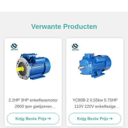
Verwante Producten
2.2HP 3HP enkelfasemotor
YC80B-2 0,55kw 0,75HP
2800 tpm gietijzeren
110V 220V enkelfasige
behuizing condensator
elektromotor voor
Krijg Beste Prijs
Krijg Beste Prijs
Startmotor CSR
luchtcompressor