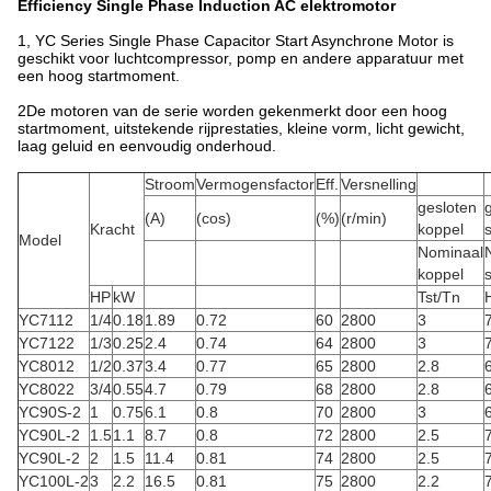
Efficiency Single Phase Induction AC elektromotor
1, YC Series Single Phase Capacitor Start Asynchrone Motor is
geschikt voor luchtcompressor, pomp en andere apparatuur met
een hoog startmoment.
2De motoren van de serie worden gekenmerkt door een hoog
startmoment, uitstekende rijprestaties, kleine vorm, licht gewicht,
laag geluid en eenvoudig onderhoud.
Stroom
Vermogensfactor
Eff.
Versnelling
gesloten
(A)
(cos)
(%)
(r/min)
Kracht
koppel
Model
Nominaal
koppel
HP
kW
Tst/Tn
H
YC7112
1/4
0.18
1.89
0.72
60
2800
3
YC7122
1/3
0.25
2.4
0.74
64
2800
3
YC8012
1/2
0.37
3.4
0.77
65
2800
2.8
YC8022
3/4
0.55
4.7
0.79
68
2800
2.8
YC90S-2
1
0.75
6.1
0.8
70
2800
3
YC90L-2
1.5
1.1
8.7
0.8
72
2800
2.5
YC90L-2
2
1.5
11.4
0.81
74
2800
2.5
YC100L-2
3
2.2
16.5
0.81
75
2800
2.2