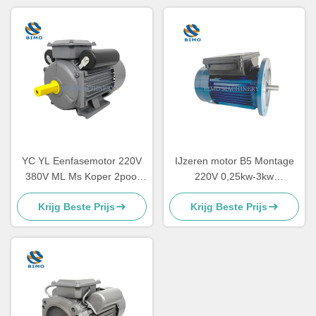
YC YL Eenfasemotor 220V
IJzeren motor B5 Montage
380V ML Ms Koper 2pool
220V 0,25kw-3kw
4pool 2.2kw 1.5kw 1.1kw
Asynchrone motor met één
Krijg Beste Prijs
Krijg Beste Prijs
0.75kw 3kw
fase