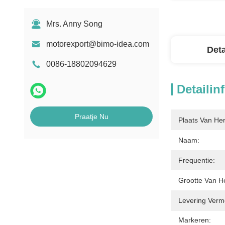
Mrs. Anny Song
motorexport@bimo-idea.com
Deta
0086-18802094629
Detailin
Praatje Nu
Plaats Van He
Naam:
Frequentie:
Grootte Van H
Levering Verm
Markeren: