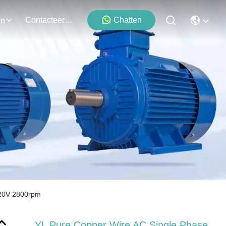
Contacteer Ons
Chatten
en
220V 2800rpm
YL Pure Copper Wire AC Single Phase