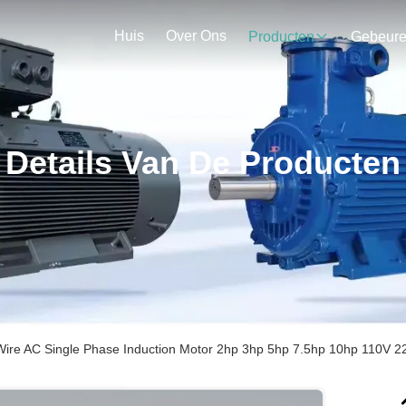
Huis
Over Ons
Producten
Gebeur
Details Van De Producten
Wire AC Single Phase Induction Motor 2hp 3hp 5hp 7.5hp 10hp 110V 