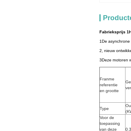
Product
Fabrieksprijs 
1De asynchrone m
2, nieuw ontwikk
3Deze motoren wo
Franme
Ge
referentie
ve
en grootte
Ou
Type
(K
Voor de
toepassing
van deze
0.