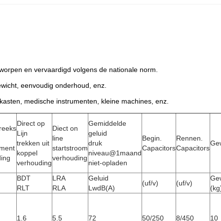
worpen en vervaardigd volgens de nationale norm.
gewicht, eenvoudig onderhoud, enz.
kasten, medische instrumenten, kleine machines, enz.
Direct op
Gemiddelde
reeks
Diect on
Lijn
geluid
line
Begin.
Rennen.
trekken uit
druk
Gew
oment
startstroom
Capacitors
Capacitors
koppel
niveau@1maand
ing
verhouding
verhouding
niet-opladen
BDT
LRA
Geluid
Gew
(uf/v)
(uf/v)
RLT
RLA
LwdB(A)
(kg
1.6
5.5
72
50/250
8/450
10