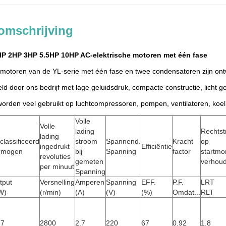
omschrijving
1HP 2HP 3HP 5.5HP 10HP AC-elektrische motoren met één fase
otoren van de YL-serie met één fase en twee condensatoren zijn ont
eld door ons bedrijf met lage geluidsdruk, compacte constructie, licht 
rden veel gebruikt op luchtcompressoren, pompen, ventilatoren, koel
Volle
Volle
lading
Rechtst
lading
classificeerd
stroom
Spannend.
Kracht
op
ingedrukt
Efficiëntie
rmogen
bij
Spanning
factor
startm
revoluties
gemeten
verhoud
per minuut
Spanning
tput
Versnelling
Amperen
Spanning
EFF.
P.F.
LRT
W)
(r/min)
(A)
(V)
(%)
Omdat...
RLT
37
2800
2.7
220
67
0.92
1.8