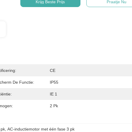
Krijg Beste Prijs
Praatje Nu
ificering:
CE
cherm De Functie:
IP55
ciëntie:
IE 1
mogen:
2 Pk
 pk
, 
AC-inductiemotor met één fase 3 pk