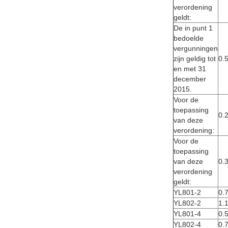
verordening
geldt:
De in punt 1
bedoelde
vergunningen
zijn geldig tot
0.
en met 31
december
2015.
Voor de
toepassing
0.
van deze
verordening:
Voor de
toepassing
van deze
0.
verordening
geldt:
YL801-2
0.
YL802-2
1.
YL801-4
0.
YL802-4
0.