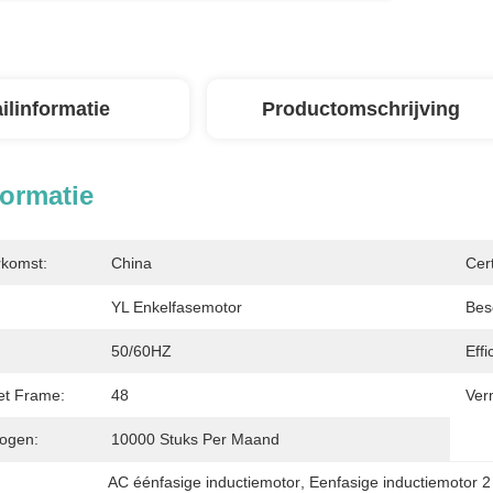
ilinformatie
Productomschrijving
formatie
rkomst:
China
Cert
YL Enkelfasemotor
Bes
50/60HZ
Effi
et Frame:
48
Ver
ogen:
10000 Stuks Per Maand
AC éénfasige inductiemotor
, 
Eenfasige inductiemotor 2