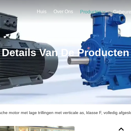
Huis
Over Ons
Producten
Gebeur
Details Van De Producten
ische motor met lage trillingen met verticale as, klasse F, volledig afge