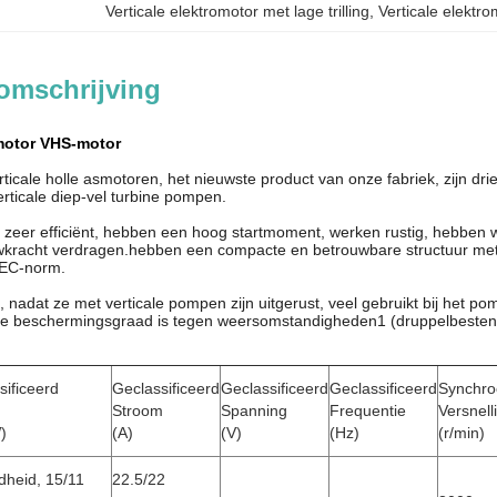
Verticale elektromotor met lage trilling
, 
Verticale elektr
omschrijving
 motor VHS-motor
ticale holle asmotoren, het nieuwste product van onze fabriek, zijn dr
erticale diep-vel turbine pompen.
 zeer efficiënt, hebben een hoog startmoment, werken rustig, hebben w
uwkracht verdragen.hebben een compacte en betrouwbare structuur met
IEC-norm.
, nadat ze met verticale pompen zijn uitgerust, veel gebruikt bij het 
 De beschermingsgraad is tegen weersomstandigheden1 (druppelbesten
sificeerd
Geclassificeerd
Geclassificeerd
Geclassificeerd
Synchro
Stroom
Spanning
Frequentie
Versnell
)
(A)
(V)
(Hz)
(r/min)
heid, 15/11
22.5/22