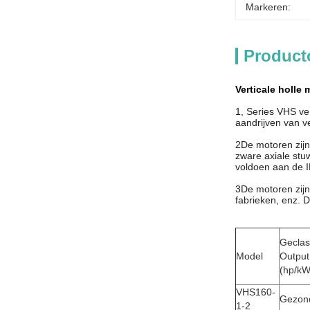
Markeren:
Product
Verticale holle
1, Series VHS ver
aandrijven van v
2De motoren zijn
zware axiale st
voldoen aan de 
3De motoren zijn
fabrieken, enz.
Geclas
Model
Output
(hp/kW
VHS160-
Gezond
1-2