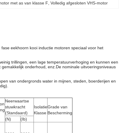
omotor met as van klasse F
, 
Volledig afgesloten VHS-motor
ie fase eekhoorn kooi inductie motoren speciaal voor het
einig trillingen, een lage temperatuurverhoging en kunnen een
 gemakkelijk onderhoud, enz.De nominale uitvoeringsniveaus
pompen van ondergronds water in mijnen, steden, boerderijen en
dig).
Neerwaartse
on
stuwkracht
Isolatie
Grade van
ing
(Standaard)
Klasse
Bescherming
(N)
(Ib)