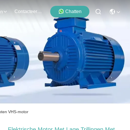
Contacteer Ons
Chatten
en
sloten VHS-motor
Elektrische Motor Met Lage Trillingen Met