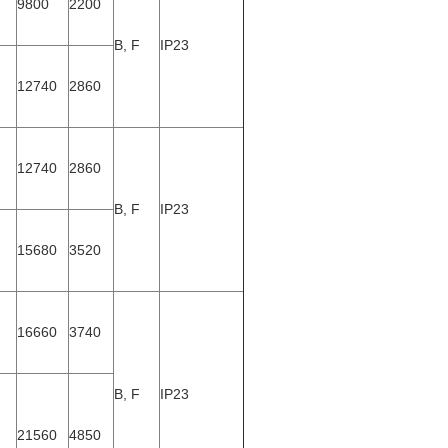
9800
2200
B, F
IP23
12740
2860
12740
2860
B, F
IP23
15680
3520
16660
3740
B, F
IP23
21560
4850