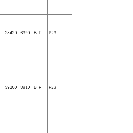
28420
6390
B, F
IP23
39200
8810
B, F
IP23