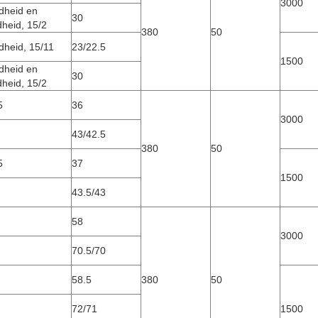
3000
dheid en
30
heid, 15/2
380
50
heid, 15/11
23/22.5
1500
dheid en
30
heid, 15/2
5
36
3000
43/42.5
380
50
5
37
1500
43.5/43
58
3000
70.5/70
58.5
380
50
72/71
1500