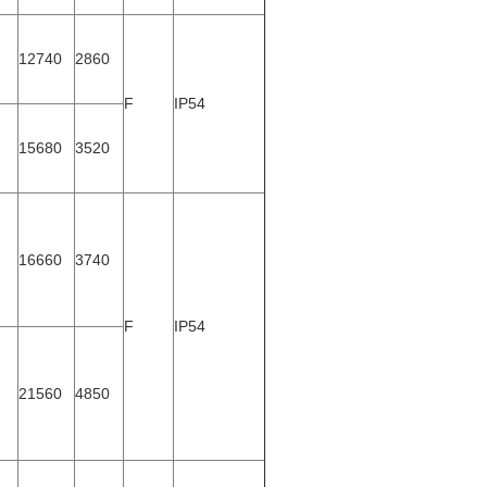
12740
2860
F
IP54
15680
3520
16660
3740
F
IP54
21560
4850