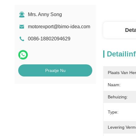
Mrs. Anny Song
motorexport@bimo-idea.com
Deta
0086-18802094629
Detailin
Praatje Nu
Plaats Van He
Naam:
Behuizing:
Type:
Levering Verm