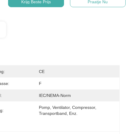
Krijg Beste Prijs
Praatje Nu
ng:
CE
lasse:
F
:
IEC/NEMA-Norm
Pomp, Ventilator, Compressor, 
g:
Transportband, Enz.