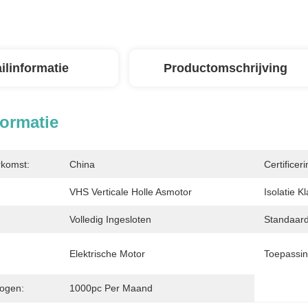
ilinformatie
Productomschrijving
formatie
rkomst:
China
Certificeri
VHS Verticale Holle Asmotor
Isolatie K
Volledig Ingesloten
Standaard
Elektrische Motor
Toepassin
ogen:
1000pc Per Maand