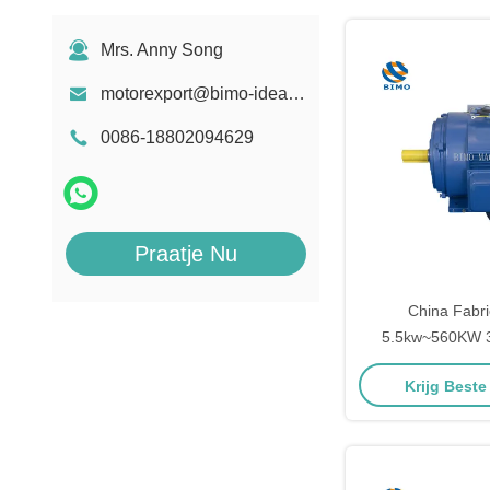
Mrs. Anny Song
motorexport@bimo-idea.com
0086-18802094629
Praatje Nu
China Fabri
5.5kw~560KW 
Series Open D
Krijg Beste
Asynchrone Elect