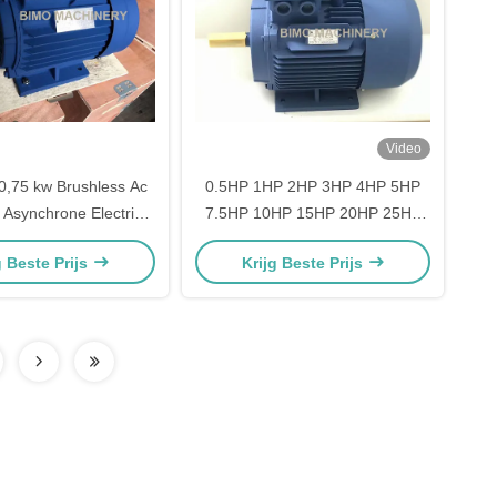
Video
 0,75 kw Brushless Ac
0.5HP 1HP 2HP 3HP 4HP 5HP
 Asynchrone Electric
7.5HP 10HP 15HP 20HP 25HP
 3 Driefasige YE2-801-
30HP 40HP 50HP 60HP 74HP
g Beste Prijs
Krijg Beste Prijs
, 380V/400V, 1435rpm
Driefasige AC Asynchrone
hselstrommotor
Inductie Elektromotor motor een
corrente alternata