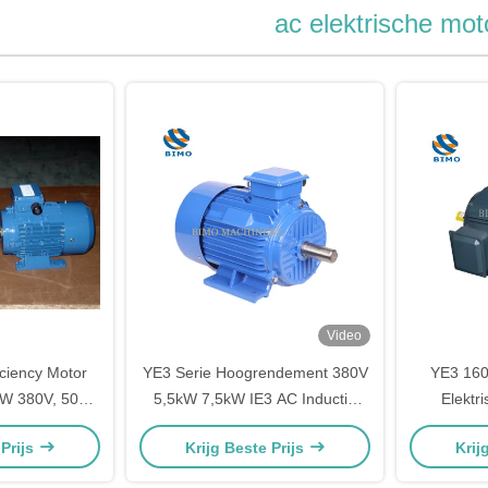
ac elektrische mot
Video
ciency Motor
YE3 Serie Hoogrendement 380V
YE3 160
W 380V, 50Hz
5,5kW 7,5kW IE3 AC Inductie
Elektr
lstroommotor
Elektromotor
asynchron
 Prijs
Krijg Beste Prijs
Krij