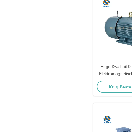
Hoge Kwaliteit
Elektromagnetis
Driefasige A
Krijg Beste
Explosieveilige Mo
AC Inductiemoto