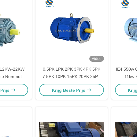
Video
 0.12KW-22KW
0.5PK 1PK 2PK 3PK 4PK 5PK
IE4 550w 
che Remmotor
7.5PK 10PK 15PK 20PK 25PK
11kw K
synchrone
30PK 40PK 50PK 60PK 74PK
vermoge
 Prijs
Krijg Beste Prijs
Krij
tor Elektrische
Driefasige AC Asynchrone
Asynchr
r voor Lift
Inductie Elektromotor
elek