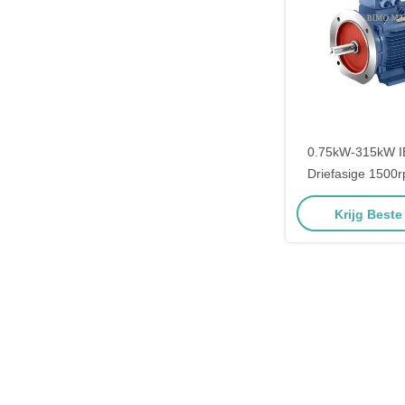
0.75kW-315kW I
Driefasige 1500
Inductie Elektr
Krijg Beste
Luchtcomp