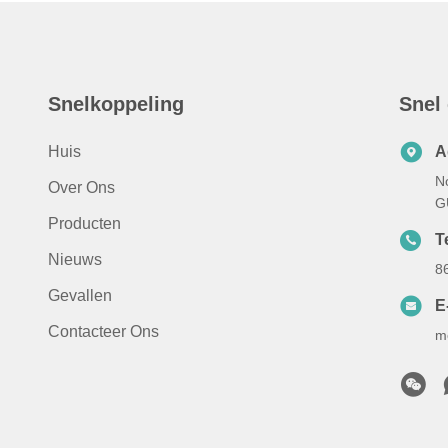
Snelkoppeling
Snel
Huis
A
N
Over Ons
G
Producten
Te
Nieuws
8
Gevallen
E
Contacteer Ons
m