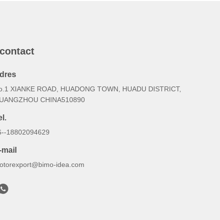
 contact
dres
o.1 XIANKE ROAD, HUADONG TOWN, HUADU DISTRICT,
UANGZHOU CHINA510890
l.
6--18802094629
-mail
otorexport@bimo-idea.com