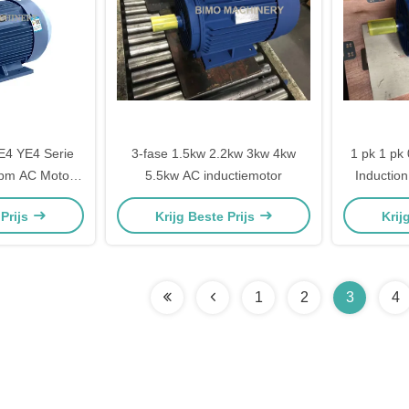
E4 YE4 Serie
3-fase 1.5kw 2.2kw 3kw 4kw
1 pk 1 pk
rpm AC Motor
5.5kw AC inductiemotor
Induction
omotor voor
Motor Prijs
 Prijs
Krijg Beste Prijs
Krij
ressor
4, 0,75 kW
Wec
1
2
3
4