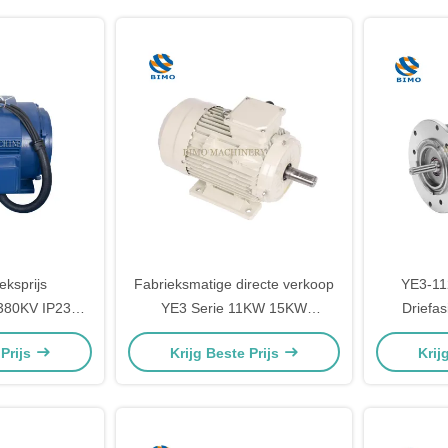
eksprijs
Fabrieksmatige directe verkoop
YE3-11
380KV IP23
YE3 Serie 11KW 15KW
Driefa
rop Proof
Aluminium behuizing spuitgiet AC
Synchrone
 Prijs
Krijg Beste Prijs
Krij
ric AC Motor
motor
Elektrisc