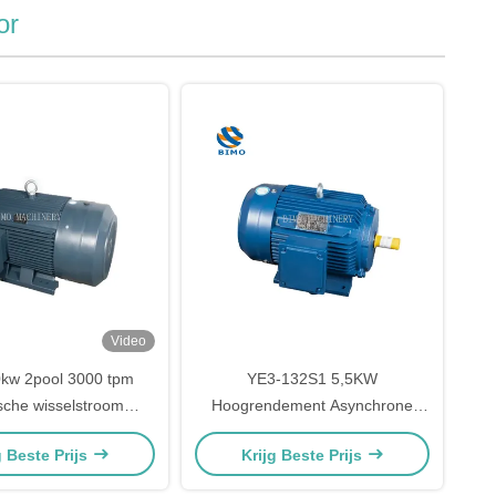
or
Video
kw 2pool 3000 tpm
YE3-132S1 5,5KW
ische wisselstroom
Hoogrendement Asynchrone
e inductiemotor voor
Elektromotor
g Beste Prijs
Krijg Beste Prijs
ventilator