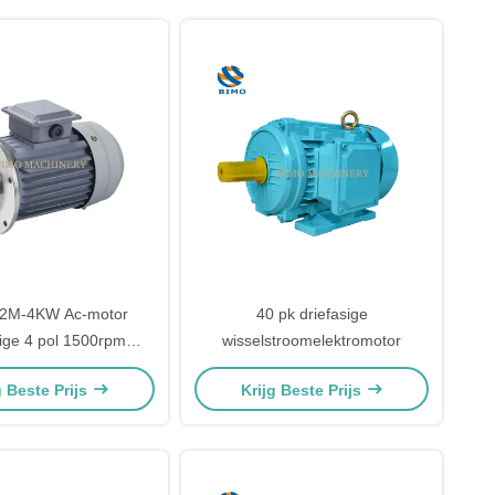
2M-4KW Ac-motor
40 pk driefasige
sige 4 pol 1500rpm
wisselstroomelektromotor
 snelheid 50HZ Motor
g Beste Prijs
Krijg Beste Prijs
he motor Ac voor pomp