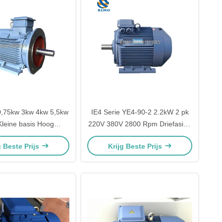
0,75kw 3kw 4kw 5,5kw
IE4 Serie YE4-90-2 2.2kW 2 pk
leine basis Hoog
220V 380V 2800 Rpm Driefasige
n IE4 Motormachine
elektrische motor Ac-motor voor
g Beste Prijs
Krijg Beste Prijs
one Drie 3-fase AC
pomp
trische motoren