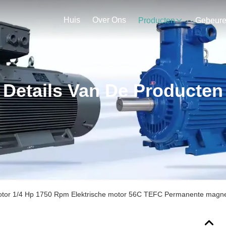
Huis
Over Ons
Producten
Gebeur
Details Van De Producten
otor 1/4 Hp 1750 Rpm Elektrische motor 56C TEFC Permanente magne