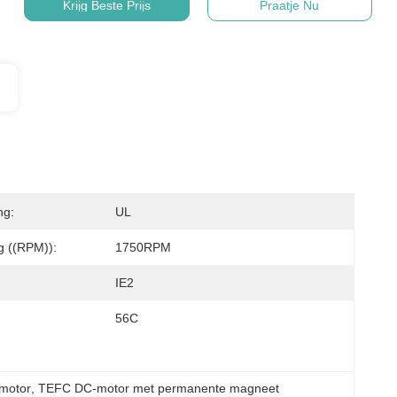
Krijg Beste Prijs
Praatje Nu
ng:
UL
g ((RPM)):
1750RPM
:
IE2
56C
 motor
, 
TEFC DC-motor met permanente magneet