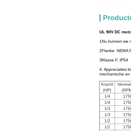
Product
UL 90V DC moto
1Nu kunnen we m
2Flanke: NEMA 
3Klasse F, IP54
4. Appreciaties:b
mechanische en 
Kracht
Versnel
(HP)
(RP
1/4
175
1/4
175
1/3
175
1/3
175
1/2
175
1/2
175