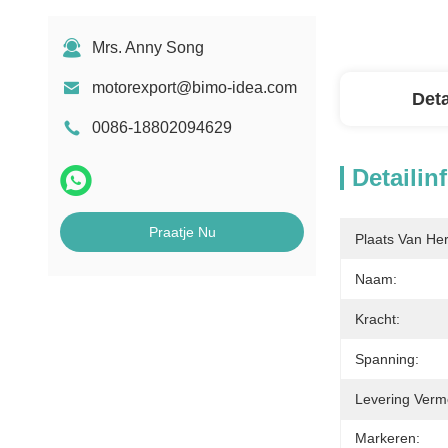
Mrs. Anny Song
motorexport@bimo-idea.com
Deta
0086-18802094629
Detailin
Praatje Nu
Plaats Van He
Naam:
Kracht:
Spanning:
Levering Verm
Markeren: