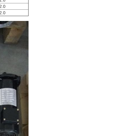
2.8
2.0
2.0