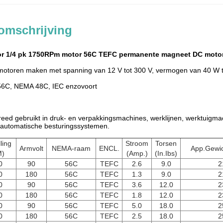
omschrijving
r 1/4 pk 1750RPm motor 56C TEFC permanente magneet DC moto
otoren maken met spanning van 12 V tot 300 V, vermogen van 40 W to
56C, NEMA 48C, IEC enzovoort
reed gebruikt in druk- en verpakkingsmachines, werklijnen, werktuigmac
automatische besturingssystemen.
ling
Stroom
Torsen
Armvolt
NEMA-raam
ENCL.
App.Gewic
M)
(Amp.)
(In.Ibs)
0
90
56C
TEFC
2.6
9.0
2
0
180
56C
TEFC
1.3
9.0
2
0
90
56C
TEFC
3.6
12.0
2
0
180
56C
TEFC
1.8
12.0
2
0
90
56C
TEFC
5.0
18.0
2
0
180
56C
TEFC
2.5
18.0
2