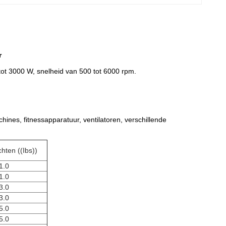
r
t 3000 W, snelheid van 500 tot 6000 rpm.
hines, fitnessapparatuur, ventilatoren, verschillende
hten ((Ibs))
1.0
1.0
3.0
3.0
5.0
5.0