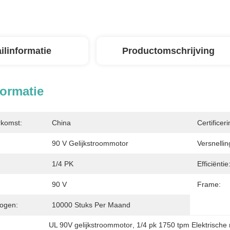
ilinformatie
Productomschrijving
formatie
rkomst:
China
Certificeri
90 V Gelijkstroommotor
Versnellin
1/4 PK
Efficiëntie
90 V
Frame:
ogen:
10000 Stuks Per Maand
UL 90V gelijkstroommotor
, 
1/4 pk 1750 tpm Elektrische