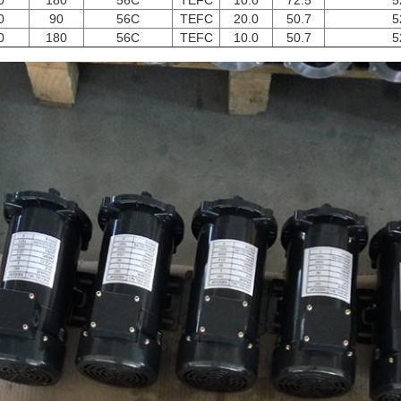
0
180
56C
TEFC
10.0
72.5
5
0
90
56C
TEFC
20.0
50.7
5
0
180
56C
TEFC
10.0
50.7
5