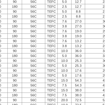
0
90
56C
TEFC
5.0
12.7
2
0
180
56C
TEFC
2.5
12.7
2
0
90
56C
TEFC
5.0
8.8
2
0
180
56C
TEFC
2.5
8.8
2
0
90
56C
TEFC
7.6
27.0
3
0
180
56C
TEFC
3.8
27.0
3
0
90
56C
TEFC
7.6
19.0
2
0
180
56C
TEFC
3.8
19.0
2
0
90
56C
TEFC
7.6
13.2
2
0
180
56C
TEFC
3.8
13.2
2
0
90
56C
TEFC
10.0
36.0
3
0
180
56C
TEFC
5.0
36.0
3
0
90
56C
TEFC
10.0
25.3
3
0
180
56C
TEFC
5.0
25.3
3
0
90
56C
TEFC
10.0
17.6
2
0
180
56C
TEFC
5.0
17.6
2
0
90
56C
TEFC
15.0
54.3
4
0
180
56C
TEFC
7.5
54.3
4
0
90
56C
TEFC
15.0
38.0
4
0
180
56C
TEFC
7.5
38.0
4
0
90
56C
TEFC
20.0
72.5
5