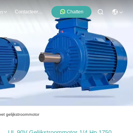
Contacteer Ons
Chatten
en
et gelijkstroommotor
UL 90V Gelijkstroommotor 1/4 Hp 1750