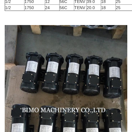
1/2
1750
12
56C
TENV
39.0
18
25
1/2
1750
24
56C
TENV
20.0
18
25