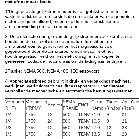
met afneembare basis
1"De gepoetste gelijkstroommotor is een gelijkstroommotor met
vaste hoofdstangen en borstels die op de stator van de gepoetste
motor zijn geïnstalleerd, en een op de rotor geïnstalleerde
armaturewinding en een commutator.
2, De elektrische energie van de gelijkstroomtoevoer komt via de
borstel en de schakelaar in de armature terecht om de
armaturestroom te genereren,en het magnetische veld
gegenereerd door de armaturestromen wisselt met het
hoofdmagnetisch veld om het elektromagnetisch koppel te
genereren, zodat de motor draait om de lading aan te drijven.
2Flanke: NEMA 56C, NEMA 48C, IEC enzovoort
4. Appreciaties:breed gebruikt in druk- en verpakkingsmachines,
werklijnen, werktuigmachines, fitnessapparatuur, ventilatoren,
verschillende mechanische en automatische besturingssystemen.
Vermogen
Versnelling
NEMA
Curret
Torse
App.Gew
Armvolt
ENCL.
((HP)
((RPM))
FRAME
((Amp.)
((in.Ibs)
((Ibs))
1/4
1750
12
56C
TENV
21.0
9
21
1/4
1750
24
56C
TENV
10.5
9
21
1/3
1750
12
56C
TENV
27.0
12
23
1/3
1750
24
56C
TENV
13.5
12
23