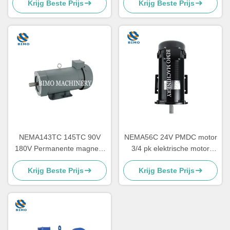
Krijg Beste Prijs
Krijg Beste Prijs
Efficiëntie
NEMA143TC 145TC 90V
NEMA56C 24V PMDC motor
180V Permanente magneet
3/4 pk elektrische motor
gelijkstroommotor 1,5 pk met
1750 Rpm TEFC motor
Krijg Beste Prijs
Krijg Beste Prijs
afneembare basis
laagspanning