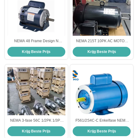
NEMA 48 Frame Design N
NEMA 215T 10PK AC MOTOR
Dripproof Single-Phased AC
1PK 2PK 3PK 5PK Driefasige AC
Krijg Beste Prijs
Krijg Beste Prijs
Motor 1/2HP Resilient Base Motor
Inductiemotor
NEMA 3-fase 56C 1/2PK 1/3PK
F561/2S4C-C Enkelfase NEMA
3/4PK 1PK 3600RPM 2-polig 208-
Standaard Motor 1/2PK 4P NEMA
Krijg Beste Prijs
Krijg Beste Prijs
230/460V 60HZ AC-motor
56C Motor Voor Buiten
Asynchrone motor voor industrieel