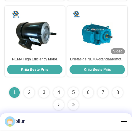
gebruik
Video
NEMA High Efficiency Motor
Driefasige NEMA-standaardmotor
Gegote staal behuizing 5HP
145 frame gewalste staal-
Krijg Beste Prijs
Krijg Beste Prijs
wisselstroommotor met SKF lager
boerderijmotor
1
2
3
4
5
6
7
8
bilun