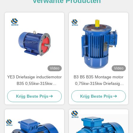
Verwante Producten
Video
Video
YE3 Driefasige inductiemotor
B3 B5 B35 Montage motor
B35 0,55kw-315kw
0,75kw-315kw Driefasige
waterpompmotor
gietijzeren elektromotor
Krijg Beste Prijs
Krijg Beste Prijs