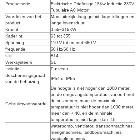
Productserie
Elektrische Driefasige 15Kw Inductie 230V
Tubulaire AC Motor
Voordelen van het
Mooi uiterlijk, laag geluid, lage trillingen en
product
lange levensduur
Kracht
0.55~315KW
Kader nr.
63 tot 355
Spanning
110 V tot en met 660 V
frequentie
50 Hz/60 Hz
stijl
B14
Werksysteem
S1
Isolatie
F-niveau
Beschermingsgraad
IP54 of IP55
van de behuizing
De hoogte is niet hoger dan 1000 meter
en de omgevingstemperatuur varieert met
de seizoenen, maar de maximale
Gebruiksvoorwaarde
temperatuur is niet hoger dan 1000 meter.
meer dan + 40, en de minimale
temperatuur is niet lager dan -15
waterpomp, ventilator, transportmachines,
mengmachines, landbouwmachines,
voedselmachines,