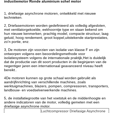
inductiemotor Ronde aluminium schel motor
1, driefasige asynchrone motoren, ontwikkeld met nieuwe
technieken.
2, Driefasemotoren worden gedefinieerd als volledig afgesloten,
met ventilatorgekoelde, eekhoorntje type en staan bekend om
hun nieuwe kenmerken, prachtig model, compacte structuur, laag
geluid, hoog rendement, groot koppel,uitstekende startprestaties,
zo'n portie, enz.
3, De motoren zijn voorzien van isolatie van klasse F en zijn
ontworpen volgens een beoordelingsmethode voor
isolatiesysteem volgens de internationale praktijk,Het is duidelijk
dat de productie van dit soort producten in de beginjaren van de
negentiger jaren een internationaal geavanceerd niveau heeft
bereikt..
4De motoren kunnen op grote schaal worden gebruikt als
aandrijfinrichting van verschillende machines, zoals
werktuigmachines, blazers, pompen, compressoren, transporters,
landbouw- en voedselverwerkende machines.
5, de installatiegrootte van het voetstuk en de middenhoogte en
andere indicatoren van de motor, volledig gemeten met een
driefasige asynchrone motor.
Luchtcompressor Driefasige Asynchrone