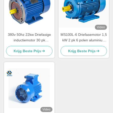
Video
380v 50hz 22kw Driefasige
MS100L-6 Driefasemotor 1,5
inductiemotor 30 pk
kW 2 pk 6 polen aluminium
Elektrische motor
motor met behuizing MS-
Krijg Beste Prijs
Krijg Beste Prijs
serie
Video