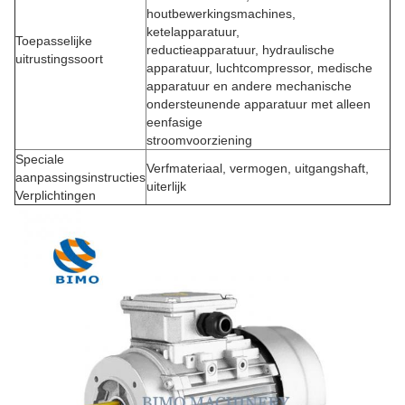
houtbewerkingsmachines,
ketelapparatuur,
Toepasselijke
reductieapparatuur, hydraulische
uitrustingssoort
apparatuur, luchtcompressor, medische
apparatuur en andere mechanische
ondersteunende apparatuur met alleen
eenfasige
stroomvoorziening
Speciale
Verfmateriaal, vermogen, uitgangshaft,
aanpassingsinstructies
uiterlijk
Verplichtingen