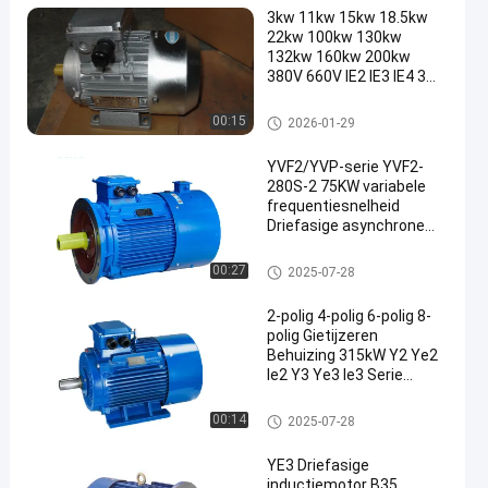
3kw 11kw 15kw 18.5kw
22kw 100kw 130kw
132kw 160kw 200kw
380V 660V IE2 IE3 IE4 3
Phase Induction Motors
motor in drie stadia
00:15
2026-01-29
YVF2/YVP-serie YVF2-
280S-2 75KW variabele
frequentiesnelheid
Driefasige asynchrone
motor
ac elektrische motor
00:27
2025-07-28
2-polig 4-polig 6-polig 8-
polig Gietijzeren
Behuizing 315kW Y2 Ye2
Ie2 Y3 Ye3 Ie3 Serie
Asynchrone Driefasige
Inductie AC Elektrische
motor in drie stadia
00:14
2025-07-28
Elektromotor
YE3 Driefasige
inductiemotor B35