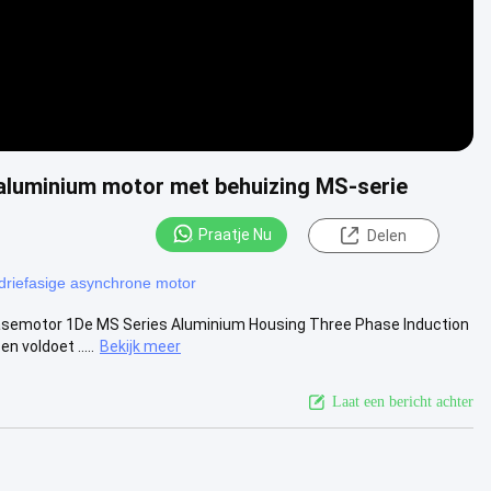
aluminium motor met behuizing MS-serie
Praatje Nu
Delen
driefasige asynchrone motor
fasemotor 1De MS Series Aluminium Housing Three Phase Induction
 voldoet .....
Bekijk meer
Laat een bericht achter