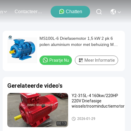
Contacteer Ons
Chatten
en
MS100L-6 Driefasemotor 1,5 kW 2 pk 6
polen aluminium motor met behuizing MS-
serie
Praatje Nu
Meer Informatie
Gerelateerde video's
Y2-315L-4 160kw/220HP
220V Driefasige
wisselstroominductiemotor
motor in drie stadia
2026-01-29
00:13