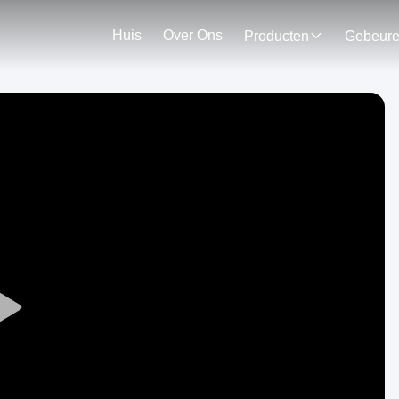
Huis
Over Ons
Producten
Gebeur
Play
Video