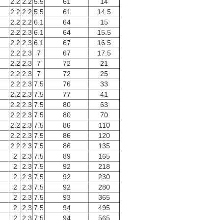
2.2
2.2
5.5
61
14
2.2
2.2
5.5
61
14.5
2.2
2.2
6.1
64
15
2.2
2.3
6.1
64
15.5
2.2
2.3
6.1
67
16.5
2.2
2.3
7
67
17.5
2.2
2.3
7
72
21
2.2
2.3
7
72
25
2.2
2.3
7.5
76
33
2.2
2.3
7.5
77
41
2.2
2.3
7.5
80
63
2.2
2.3
7.5
80
70
2.2
2.3
7.5
86
110
2.2
2.3
7.5
86
120
2.2
2.3
7.5
86
135
2
2.3
7.5
89
165
2
2.3
7.5
92
218
2
2.3
7.5
92
230
2
2.3
7.5
92
280
2
2.3
7.5
93
365
2
2.3
7.5
94
495
2
2.3
7.5
94
565