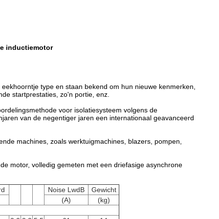
he inductiemotor
de, eekhoorntje type en staan bekend om hun nieuwe kenmerken,
e startprestaties, zo'n portie, enz.
eoordelingsmethode voor isolatiesysteem volgens de
eginjaren van de negentiger jaren een internationaal geavanceerd
llende machines, zoals werktuigmachines, blazers, pompen,
n de motor, volledig gemeten met een driefasige asynchrone
rd
Noise LwdB
Gewicht
(A)
(kg)