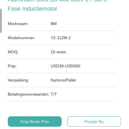
Fase Inductiemotor
Merknaam:
BM
Modelnummer:
Y2-112M-2
MOQ:
10 stuks
Prijs:
USD38-USD680
Verpakking:
Kartons/Pallet
Betalingsvoorwaarden:
T/T
Krijg Beste Prijs
Praatje Nu