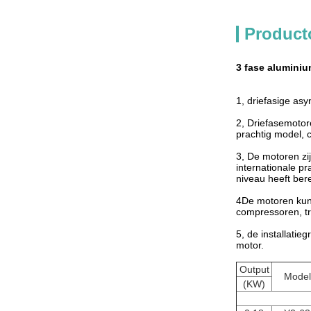
Product
3 fase aluminiu
1, driefasige as
2, Driefasemotor
prachtig model, c
3, De motoren zi
internationale pr
niveau heeft bere
4De motoren kunn
compressoren, t
5, de installati
motor.
Output
Model
(KW)