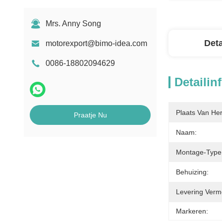
Mrs. Anny Song
Deta
motorexport@bimo-idea.com
0086-18802094629
Detailin
Plaats Van He
Praatje Nu
Naam:
Montage-Type
Behuizing:
Levering Verm
Markeren: