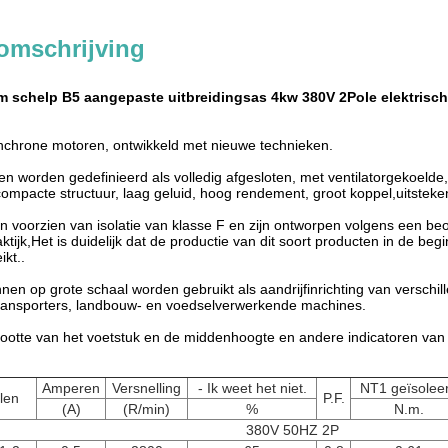
omschrijving
m schelp B5 aangepaste uitbreidingsas 4kw 380V 2Pole elektrisc
ynchrone motoren, ontwikkeld met nieuwe technieken.
en worden gedefinieerd als volledig afgesloten, met ventilatorgekoel
ompacte structuur, laag geluid, hoog rendement, groot koppel,uitstekend
jn voorzien van isolatie van klasse F en zijn ontworpen volgens een b
aktijk,Het is duidelijk dat de productie van dit soort producten in de b
ikt..
en op grote schaal worden gebruikt als aandrijfinrichting van verschi
ransporters, landbouw- en voedselverwerkende machines.
egrootte van het voetstuk en de middenhoogte en andere indicatoren va
Amperen
Versnelling
- Ik weet het niet.
NT1 geïsolee
len
P.F.
(A)
(R/min)
%
N.m.
380V 50HZ 2P