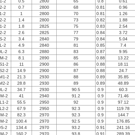
1-2
0.5
2800
65
0.8
0.61
2-2
0.7
2800
68
0.81
0.96
1-2
1
2800
70
0.81
1.26
2-2
1.4
2800
73
0.82
1.88
1-2
1.8
2825
75
0.83
2.54
2-2
2.6
2825
77
0.84
3.72
S-2
3.4
2840
79
0.84
5.04
L-2
4.9
2840
81
0.85
7.4
0L-2
6.3
2880
83
0.87
9.95
2M-2
8.1
2890
85
0.88
13.22
S1-2
11
2900
86
0.88
18.11
S2-2
14.9
2900
87
0.88
24.7
M1-2
21.3
2930
88
0.89
35.85
M2-2
28.8
2930
89
0.89
48.89
0L-2
34.7
2930
90.5
0.9
60.3
0M-2
41
2940
91.2
0.9
71.46
L1-2
55.5
2950
92
0.9
97.12
L2-2
67.9
2950
92.3
0.9
119.78
5M-2
82.3
2970
92.3
0.9
144.7
0M-2
100.4
2970
92.5
0.9
176.85
0S-2
134.4
2970
93.2
0.91
241.16
0M-2
160.2
2970
93.8
0.91
289.39