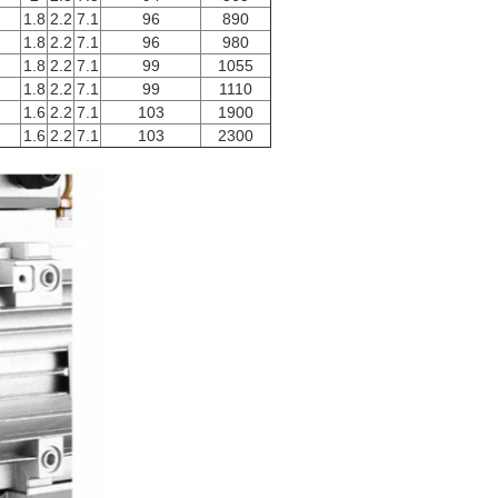
1.8
2.2
7.1
96
890
1.8
2.2
7.1
96
980
1.8
2.2
7.1
99
1055
1.8
2.2
7.1
99
1110
1.6
2.2
7.1
103
1900
1.6
2.2
7.1
103
2300