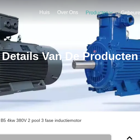
Huis
Over Ons
Producten
Gebeur
Details Van De Producten
 B5 4kw 380V 2 pool 3 fase inductiemotor