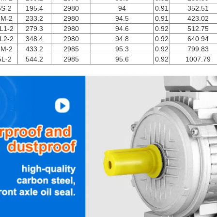
5S-2
195.4
2980
94
0.91
352.51
5M-2
233.2
2980
94.5
0.91
423.02
L1-2
279.3
2980
94.6
0.92
512.75
L2-2
348.4
2980
94.8
0.92
640.94
5M-2
433.2
2985
95.3
0.92
799.83
5L-2
544.2
2985
95.6
0.92
1007.79