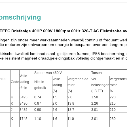
omschrijving
EFC Driefasige 40HP 600V 1800rpm 60Hz 326-T AC Elektrische m
ngen zijn onder meer werkzaamheden waarbij continu of frequent werk is
tie motoren zijn ontworpen om energie te besparen over een langere per
ektrische kwaliteit laminaat staal. gietijzeren frames, IP55 bescherming,
pike resistent magneet draad,geleidingsbak volledig dichtgemaakt en i
Stroom van 460 V
Torsen
Volle
en de
Volle
Vergrendelde
Vol
Vergrende
Code
lading
Niet in
lading
rotor
belastingen
rotor
r/min
gebruik
(A)
(A)
(LB-FT)
%
K
3495
0.74
1.5
9.6
1.50
220
K
3490
0.87
2.0
13.8
2.26
215
J
3485
0.90
2.6
18.7
3.01
210
K
1745
1.10
1.6
11.0
3.01
280