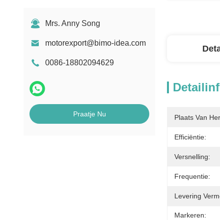
Mrs. Anny Song
motorexport@bimo-idea.com
Deta
0086-18802094629
Detailin
Praatje Nu
Plaats Van He
Efficiëntie:
Versnelling:
Frequentie:
Levering Verm
Markeren: