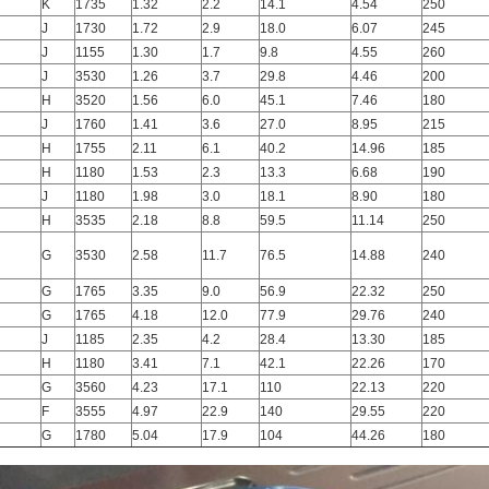
K
1735
1.32
2.2
14.1
4.54
250
J
1730
1.72
2.9
18.0
6.07
245
J
1155
1.30
1.7
9.8
4.55
260
J
3530
1.26
3.7
29.8
4.46
200
H
3520
1.56
6.0
45.1
7.46
180
J
1760
1.41
3.6
27.0
8.95
215
H
1755
2.11
6.1
40.2
14.96
185
H
1180
1.53
2.3
13.3
6.68
190
J
1180
1.98
3.0
18.1
8.90
180
H
3535
2.18
8.8
59.5
11.14
250
G
3530
2.58
11.7
76.5
14.88
240
G
1765
3.35
9.0
56.9
22.32
250
G
1765
4.18
12.0
77.9
29.76
240
J
1185
2.35
4.2
28.4
13.30
185
H
1180
3.41
7.1
42.1
22.26
170
G
3560
4.23
17.1
110
22.13
220
F
3555
4.97
22.9
140
29.55
220
G
1780
5.04
17.9
104
44.26
180