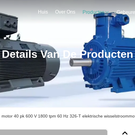
Huis
Over Ons
Producten
Gebeur
Details Van De Producten
otor 40 pk 600 V 1800 tpm 60 Hz 326-T elektrische wisselstroommot