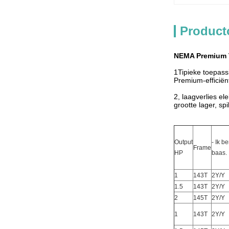
Product
NEMA Premium T
1Tipieke toepassi
Premium-efficiën
2, laagverlies el
grootte lager, s
Output
- Ik b
Frame
HP
baas.
1
143T
2Y/Y
1.5
143T
2Y/Y
2
145T
2Y/Y
1
143T
2Y/Y