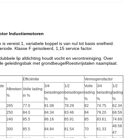
otor Inductiemotoren
 vereist.1, variabele koppel is van nul tot basis snelheid.
iode. Klasse F geïsoleerd, 1,15 service factor.
 dubbele lip afdichting houdt vocht en verontreiniging. Over
n de geleidingsbak met grondbeugelRoestvrijstalen naamplaat.
Efficiëntie
Vermogensfactor
lde
3/4
1/2
Volle
3/4
1/2
Afbreken.
Volle lading
belastingen
belastingen
lading
belasting
lading
%
in %
%
%
%
%
%
265
77.0
81.08
78.29
82
74.75
62.34
250
84.0
84.34
83.46
84
79.20
68.59
240
85.5
86.16
85.91
85
83.61.
74.69
48.58
300
85.5
84.84
81.54
70
61.33
47