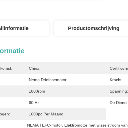
ilinformatie
Productomschrijving
formatie
rkomst:
China
Certificeri
Nema Driefasemotor
Kracht:
1800rpm
Spanning:
60 Hz
De Dienstf
ogen:
1000pc Per Maand
NEMA TEFC-motor
, 
Elektromotor met wisselstroom va