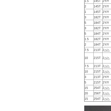
1.5
145T
2Y/Y
2
145T
2Y/Y
1
145T
2Y/Y
3
182T
2Y/Y
5
184T
2Y/Y
3
182T
2Y/Y
5
184T
2Y/Y
1.5
182T
2Y/Y
2
184T
2Y/Y
7.5
213T
2△/△
10
215T
2△/△
7.5
213T
2△/△
10
215T
2△/△
3
213T
2Y/Y
5
215T
2Y/Y
15
254T
2△/△
20
256T
2△/△
15
254T
2△/△