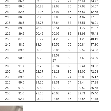
280
86.5
86.93
82.77
74
66.41
53.42
270
86.5
86.88
82.63
75
67.63
54.57
280
82.5
81.96
77.97
65
55.57
42.55
230
86.5
86.26
83.85
87
84.69
77.0
215
88.5
88.75
87.64
88
85.51
78.01
250
89.5
90.06
88.51
86
81.77
71.87
225
89.5
90.45
90.05
86
83.93
75.48
250
87.5
86.77
84.20
70
61.28
48.19
240
88.5
88.0
85.52
70
60.84
47.80
290
89.5
90.02
88.85
89
89.52
84.33
89.57
280
90.2
90.79
89
87.69
84.29
.57
280
91.7
92.23
90.94
85
82.41
73.63
200
91.7
92.27
91.13
85
82.09
72.98
230
89.5
89.35
87.78
74
66.83
55.17
215
89.5
89.20
88.31
74
68.4
57.98
250
91.0
90.83
89.12
90
90.52
85.65
250
91.0
91.16
90.03
90
89.71
85.40
230
92.4
93.12
92.86
85
83.55
77.75