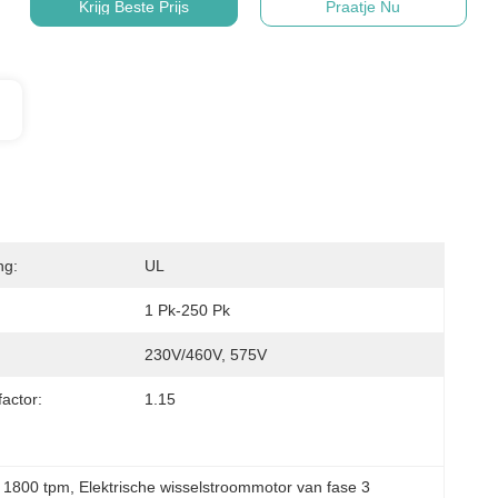
Krijg Beste Prijs
Praatje Nu
ng:
UL
1 Pk-250 Pk
230V/460V, 575V
actor:
1.15
n 1800 tpm
, 
Elektrische wisselstroommotor van fase 3