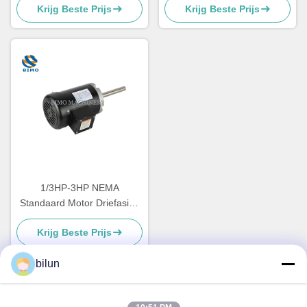
Krijg Beste Prijs
Krijg Beste Prijs
wisselstroommotor 3 fase
boerderijmotor
1/3HP-3HP NEMA
Standaard Motor Driefasige
straalpompmotor CSA / CUS
Krijg Beste Prijs
Gecertificeerd
bilun