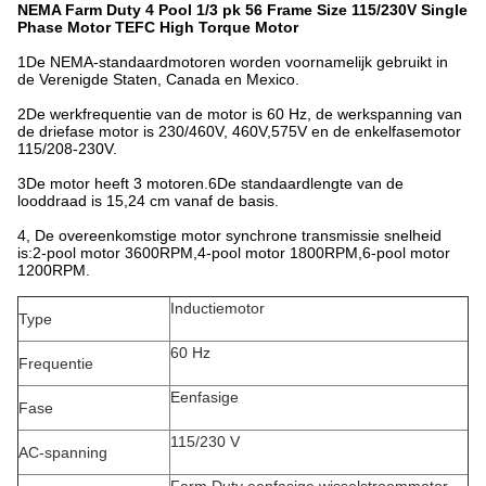
NEMA Farm Duty 4 Pool 1/3 pk 56 Frame Size 115/230V Single
Phase Motor TEFC High Torque Motor
1De NEMA-standaardmotoren worden voornamelijk gebruikt in
de Verenigde Staten, Canada en Mexico.
2De werkfrequentie van de motor is 60 Hz, de werkspanning van
de driefase motor is 230/460V, 460V,575V en de enkelfasemotor
115/208-230V.
3De motor heeft 3 motoren.6De standaardlengte van de
looddraad is 15,24 cm vanaf de basis.
4, De overeenkomstige motor synchrone transmissie snelheid
is:2-pool motor 3600RPM,4-pool motor 1800RPM,6-pool motor
1200RPM.
Inductiemotor
Type
60 Hz
Frequentie
Eenfasige
Fase
115/230 V
AC-spanning