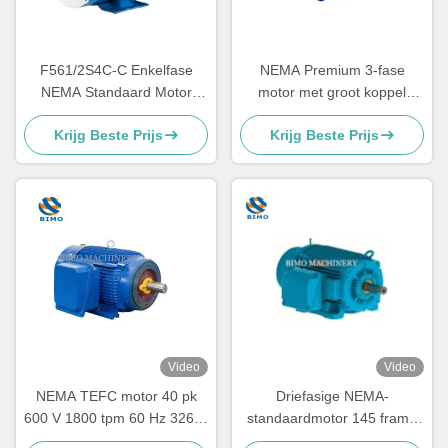
F561/2S4C-C Enkelfase
NEMA Premium 3-fase
NEMA Standaard Motor
motor met groot koppel
1/2PK 4P NEMA 56C Motor
460V 575V 230V 60Hz
Krijg Beste Prijs
Krijg Beste Prijs
Voor Buiten
300HP-400HP
wisselstroominductiemotor
Video
Video
NEMA TEFC motor 40 pk
Driefasige NEMA-
600 V 1800 tpm 60 Hz 326-T
standaardmotor 145 frame
elektrische
gewalste staal-