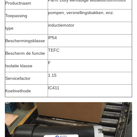
Farm Duty eenfasige wisselstroommotor
Productnaam
pompen, versnellingsbakken, enz.
Toepassing
inductiemotor
type
IP54
Beschermingsklasse
TEFC
Bescherm de functie
F
Isolatie klasse
1.15
Servicefactor
IC411
Koelmethode