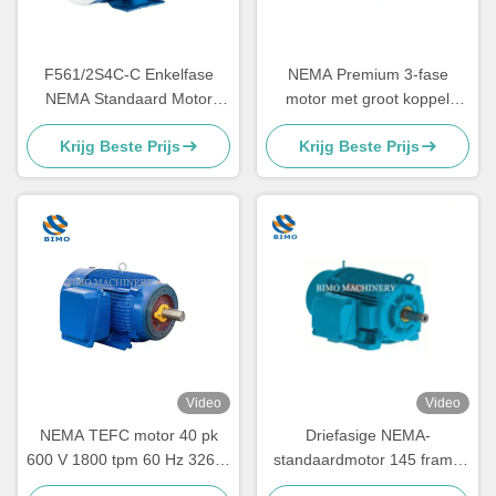
F561/2S4C-C Enkelfase
NEMA Premium 3-fase
NEMA Standaard Motor
motor met groot koppel
1/2PK 4P NEMA 56C Motor
460V 575V 230V 60Hz
Krijg Beste Prijs
Krijg Beste Prijs
Voor Buiten
300HP-400HP
wisselstroominductiemotor
Video
Video
NEMA TEFC motor 40 pk
Driefasige NEMA-
600 V 1800 tpm 60 Hz 326-T
standaardmotor 145 frame
elektrische
gewalste staal-