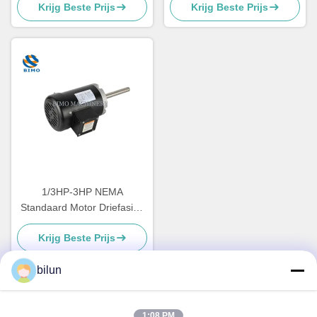
Krijg Beste Prijs
Krijg Beste Prijs
wisselstroommotor 3 fase
boerderijmotor
1/3HP-3HP NEMA
Standaard Motor Driefasige
straalpompmotor CSA / CUS
Krijg Beste Prijs
Gecertificeerd
bilun
Snel contact
1:08 PM