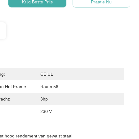
Krijg Beste Prijs
Praatje Nu
ng:
CE UL
an Het Frame:
Raam 56
acht:
3hp
230 V
et hoog rendement van gewalst staal