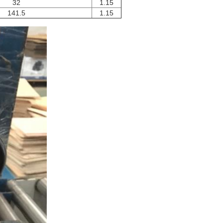
32
1.15
141.5
1.15