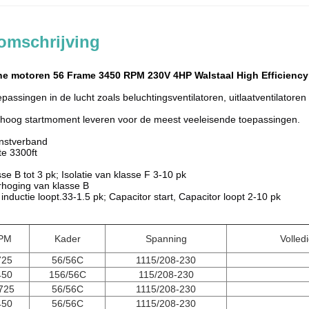
omschrijving
he motoren 56 Frame 3450 RPM 230V 4HP Walstaal High Efficiency
passingen in de lucht zoals beluchtingsventilatoren, uitlaatventilatore
 hoog startmoment leveren voor de meest veeleisende toepassingen.
enstverband
e 3300ft
sse B tot 3 pk; Isolatie van klasse F 3-10 pk
rhoging van klasse B
, inductie loopt.33-1.5 pk; Capacitor start, Capacitor loopt 2-10 pk
PM
Kader
Spanning
Volle
725
56/56C
1115/208-230
450
156/56C
115/208-230
725
56/56C
1115/208-230
450
56/56C
1115/208-230