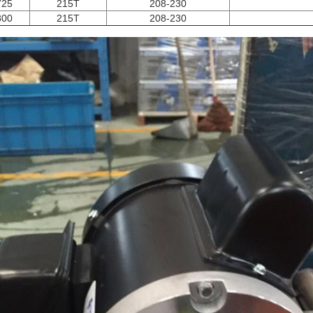
725
215T
208-230
800
215T
208-230