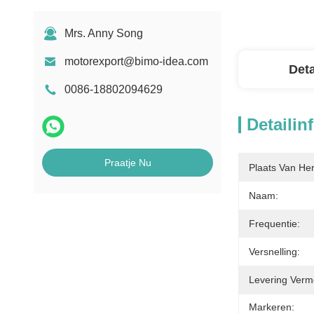
Mrs. Anny Song
motorexport@bimo-idea.com
Deta
0086-18802094629
Detailin
Praatje Nu
Plaats Van He
Naam:
Frequentie:
Versnelling:
Levering Verm
Markeren: