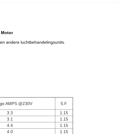
 Motor
n en andere luchtbehandelingsunits.
dige AMPS @230V
S.F.
3.3
1.15
3.1
1.15
4.4
1.15
4.0
1.15