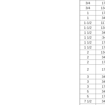
3/4
1
3/4
13
1
1
1
3
1-1/2
11
1-1/2
13
1 1/2
3
1 1/2
:3
1 1/2
1
1 1/2
1
2
13
2
3
2
1
2
1
3
3
3
3
3
1
5
3
5
1
7 1/2
3