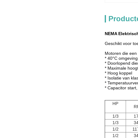
Product
NEMA Elektrisc
Geschikt voor toe
Motoren die een
* 40°C omgeving
* Doorlopend di
* Maximale hoogt
* Hoog koppel
* Isolatie van kla
* Temperatuurve
* Capacitor start
HP
R
1/3
1
1/3
3
1/2
11
1/2
3