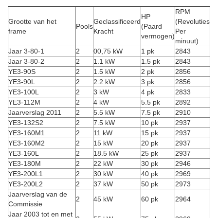
RPM
HP
Grootte van het
Geclassificeerd
(Revoluties
Pools
(Paard
frame
Kracht
Per
vermogen)
minuut)
Jaar 3-80-1
2
00,75 kW
1 pk
2843
Jaar 3-80-2
2
1.1 kW
1.5 pk
2843
YE3-90S
2
1.5 kW
2 pk
2856
YE3-90L
2
2.2 kW
3 pk
2856
YE3-100L
2
3 kW
4 pk
2833
YE3-112M
2
4 kW
5.5 pk
2892
Jaarverslag 2011
2
5.5 kW
7.5 pk
2910
YE3-132S2
2
7.5 kW
10 pk
2937
YE3-160M1
2
11 kW
15 pk
2937
YE3-160M2
2
15 kW
20 pk
2937
YE3-160L
2
18.5 kW
25 pk
2937
YE3-180M
2
22 kW
30 pk
2946
YE3-200L1
2
30 kW
40 pk
2969
YE3-200L2
2
37 kW
50 pk
2973
Jaarverslag van de
2
45 kW
60 pk
2964
Commissie
Jaar 2003 tot en met