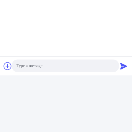
Elektrische Motor In Drie Stadia
Driefasige Asynchrone Motor
Verwante Producten
Photo
Video Call
Video
Video
Audio Call