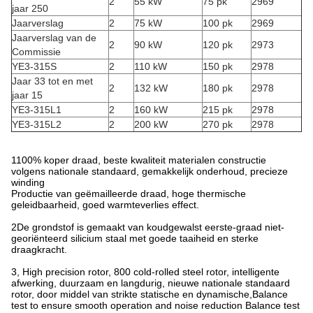
2
55 kW
75 pk
2969
jaar 250
Jaarverslag
2
75 kW
100 pk
2969
Jaarverslag van de
2
90 kW
120 pk
2973
Commissie
YE3-315S
2
110 kW
150 pk
2978
Jaar 33 tot en met
2
132 kW
180 pk
2978
jaar 15
YE3-315L1
2
160 kW
215 pk
2978
YE3-315L2
2
200 kW
270 pk
2978
1100% koper draad, beste kwaliteit materialen constructie
volgens nationale standaard, gemakkelijk onderhoud, precieze
winding
Productie van geëmailleerde draad, hoge thermische
geleidbaarheid, goed warmteverlies effect.
2De grondstof is gemaakt van koudgewalst eerste-graad niet-
georiënteerd silicium staal met goede taaiheid en sterke
draagkracht.
3, High precision rotor, 800 cold-rolled steel rotor, intelligente
afwerking, duurzaam en langdurig, nieuwe nationale standaard
rotor, door middel van strikte statische en dynamische,Balance
test to ensure smooth operation and noise reduction Balance test