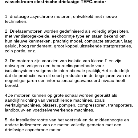
wisselstroom elektrische driefasige TEFC-motor
1, driefasige asynchrone motoren, ontwikkeld met nieuwe
technieken.
2, Driefasemotoren worden gedefinieerd als volledig afgesloten,
met ventilatorgekoelde, eekhoorntje type en staan bekend om
hun nieuwe kenmerken, prachtig model, compacte structuur, laag
geluid, hoog rendement, groot koppel,uitstekende startprestaties,
zo'n portie, enz.
3, De motoren zijn voorzien van isolatie van klasse F en zijn
ontworpen volgens een beoordelingsmethode voor
isolatiesysteem volgens de internationale praktijk,Het is duidelijk
dat de productie van dit soort producten in de beginjaren van de
negentiger jaren een internationaal geavanceerd niveau heeft
bereikt..
4De motoren kunnen op grote schaal worden gebruikt als
aandrijfinrichting van verschillende machines, zoals
werktuigmachines, blazers, pompen, compressoren, transporters,
landbouw- en voedselverwerkende machines.
5, de installatiegrootte van het voetstuk en de middenhoogte en
andere indicatoren van de motor, volledig gemeten met een
driefasige asynchrone motor.