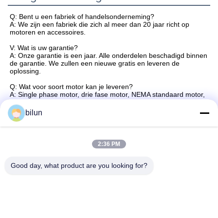
Q: Bent u een fabriek of handelsonderneming?
A: We zijn een fabriek die zich al meer dan 20 jaar richt op
motoren en accessoires.
V: Wat is uw garantie?
A: Onze garantie is een jaar. Alle onderdelen beschadigd binnen
de garantie. We zullen een nieuwe gratis en leveren de
oplossing.
Q: Wat voor soort motor kan je leveren?
A: Single phase motor, drie fase motor, NEMA standaard motor,
explosie proof motor enz.
bilun
Q: Do you offer OEM service? Q: Do you offer OEM service?
A: Ja. We bieden OEM / ODM service.
Q: Wat is uw lead time?
2:36 PM
A: Gewoonlijk 10 dagen. Precise tijd hangt af van de
hoeveelheid.
Good day, what product are you looking for?
Tags:
Inductiemotor In Drie Stadia