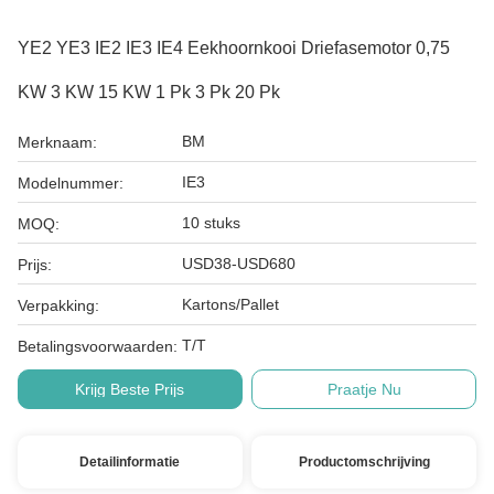
YE2 YE3 IE2 IE3 IE4 Eekhoornkooi Driefasemotor 0,75
KW 3 KW 15 KW 1 Pk 3 Pk 20 Pk
BM
Merknaam:
IE3
Modelnummer:
10 stuks
MOQ:
USD38-USD680
Prijs:
Kartons/Pallet
Verpakking:
T/T
Betalingsvoorwaarden:
Krijg Beste Prijs
Praatje Nu
Detailinformatie
Productomschrijving