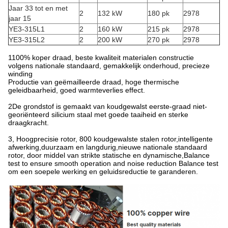
Jaar 33 tot en met
2
132 kW
180 pk
2978
jaar 15
YE3-315L1
2
160 kW
215 pk
2978
YE3-315L2
2
200 kW
270 pk
2978
1100% koper draad, beste kwaliteit materialen constructie
volgens nationale standaard, gemakkelijk onderhoud, precieze
winding
Productie van geëmailleerde draad, hoge thermische
geleidbaarheid, goed warmteverlies effect.
2De grondstof is gemaakt van koudgewalst eerste-graad niet-
georiënteerd silicium staal met goede taaiheid en sterke
draagkracht.
3, Hoogprecisie rotor, 800 koudgewalste stalen rotor,intelligente
afwerking,duurzaam en langdurig,nieuwe nationale standaard
rotor, door middel van strikte statische en dynamische,Balance
test to ensure smooth operation and noise reduction Balance test
om een soepele werking en geluidsreductie te garanderen.