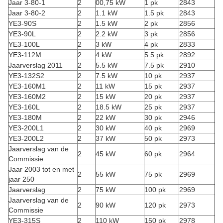
Jaar 3-80-1
2
00,75 kW
1 pk
2843
Jaar 3-80-2
2
1.1 kW
1.5 pk
2843
YE3-90S
2
1.5 kW
2 pk
2856
YE3-90L
2
2.2 kW
3 pk
2856
YE3-100L
2
3 kW
4 pk
2833
YE3-112M
2
4 kW
5.5 pk
2892
Jaarverslag 2011
2
5.5 kW
7.5 pk
2910
YE3-132S2
2
7.5 kW
10 pk
2937
YE3-160M1
2
11 kW
15 pk
2937
YE3-160M2
2
15 kW
20 pk
2937
YE3-160L
2
18.5 kW
25 pk
2937
YE3-180M
2
22 kW
30 pk
2946
YE3-200L1
2
30 kW
40 pk
2969
YE3-200L2
2
37 kW
50 pk
2973
Jaarverslag van de
2
45 kW
60 pk
2964
Commissie
Jaar 2003 tot en met
2
55 kW
75 pk
2969
jaar 250
Jaarverslag
2
75 kW
100 pk
2969
Jaarverslag van de
2
90 kW
120 pk
2973
Commissie
YE3-315S
2
110 kW
150 pk
2978