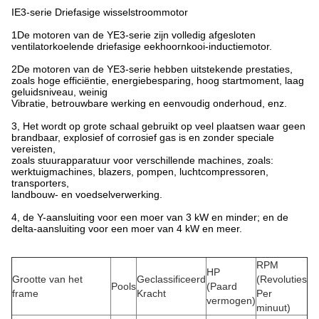
IE3-serie Driefasige wisselstroommotor
1De motoren van de YE3-serie zijn volledig afgesloten
ventilatorkoelende driefasige eekhoornkooi-inductiemotor.
2De motoren van de YE3-serie hebben uitstekende prestaties,
zoals hoge efficiëntie, energiebesparing, hoog startmoment, laag
geluidsniveau, weinig
Vibratie, betrouwbare werking en eenvoudig onderhoud, enz.
3, Het wordt op grote schaal gebruikt op veel plaatsen waar geen
brandbaar, explosief of corrosief gas is en zonder speciale
vereisten,
zoals stuurapparatuur voor verschillende machines, zoals:
werktuigmachines, blazers, pompen, luchtcompressoren,
transporters,
landbouw- en voedselverwerking.
4, de Y-aansluiting voor een moer van 3 kW en minder; en de
delta-aansluiting voor een moer van 4 kW en meer.
RPM
HP
Grootte van het
Geclassificeerd
(Revoluties
Pools
(Paard
frame
Kracht
Per
vermogen)
minuut)