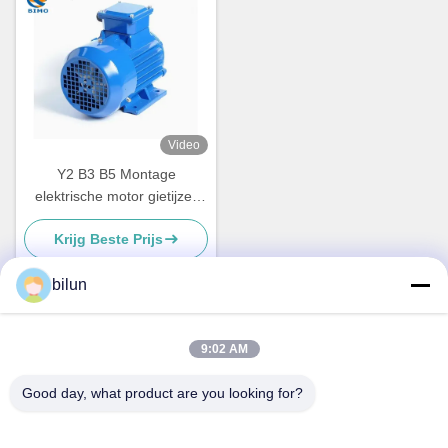
Video
Y2 B3 B5 Montage
elektrische motor gietijzer
driefasige elektrische motor
Krijg Beste Prijs
2 pool 4 pool
bilun
Snel contact
9:02 AM
Good day, what product are you looking for?
Adres
No.1 XIANKE ROAD, HUADONG TOWN, HUADU DISTRICT,