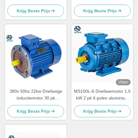
waterpompmotor
gietijzeren elektromotor
Krijg Beste Prijs
Krijg Beste Prijs
Video
380v 50hz 22kw Driefasige
MS100L-6 Driefasemotor 1,5
inductiemotor 30 pk
kW 2 pk 6 polen aluminium
Elektrische motor
motor met behuizing MS-
Krijg Beste Prijs
Krijg Beste Prijs
serie