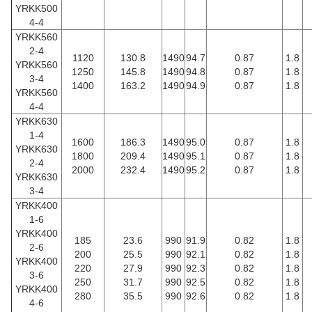
YRKK500
4-4
YRKK560
2-4
1120
130.8
1490
94.7
0.87
1.8
YRKK560
1250
145.8
1490
94.8
0.87
1.8
3-4
1400
163.2
1490
94.9
0.87
1.8
YRKK560
4-4
YRKK630
1-4
1600
186.3
1490
95.0
0.87
1.8
YRKK630
1800
209.4
1490
95.1
0.87
1.8
2-4
2000
232.4
1490
95.2
0.87
1.8
YRKK630
3-4
YRKK400
1-6
YRKK400
185
23.6
990
91.9
0.82
1.8
2-6
200
25.5
990
92.1
0.82
1.8
YRKK400
220
27.9
990
92.3
0.82
1.8
3-6
250
31.7
990
92.5
0.82
1.8
YRKK400
280
35.5
990
92.6
0.82
1.8
4-6