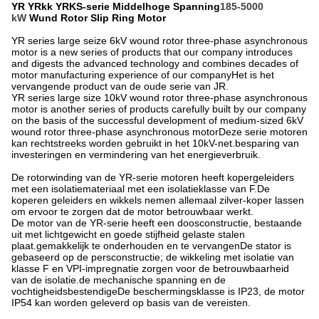
YR YRkk YRKS-serie Middelhoge Spanning
185-5000
kW
Wund Rotor Slip Ring Motor
YR series large seize 6kV wound rotor three-phase asynchronous
motor is a new series of products that our company introduces
and digests the advanced technology and combines decades of
motor manufacturing experience of our companyHet is het
vervangende product van de oude serie van JR.
YR series large size 10kV wound rotor three-phase asynchronous
motor is another series of products carefully built by our company
on the basis of the successful development of medium-sized 6kV
wound rotor three-phase asynchronous motorDeze serie motoren
kan rechtstreeks worden gebruikt in het 10kV-net.besparing van
investeringen en vermindering van het energieverbruik.
De rotorwinding van de YR-serie motoren heeft kopergeleiders
met een isolatiemateriaal met een isolatieklasse van F.De
koperen geleiders en wikkels nemen allemaal zilver-koper lassen
om ervoor te zorgen dat de motor betrouwbaar werkt.
De motor van de YR-serie heeft een doosconstructie, bestaande
uit met lichtgewicht en goede stijfheid gelaste stalen
plaat.gemakkelijk te onderhouden en te vervangenDe stator is
gebaseerd op de persconstructie; de wikkeling met isolatie van
klasse F en VPI-impregnatie zorgen voor de betrouwbaarheid
van de isolatie.de mechanische spanning en de
vochtigheidsbestendigeDe beschermingsklasse is IP23, de motor
IP54 kan worden geleverd op basis van de vereisten.