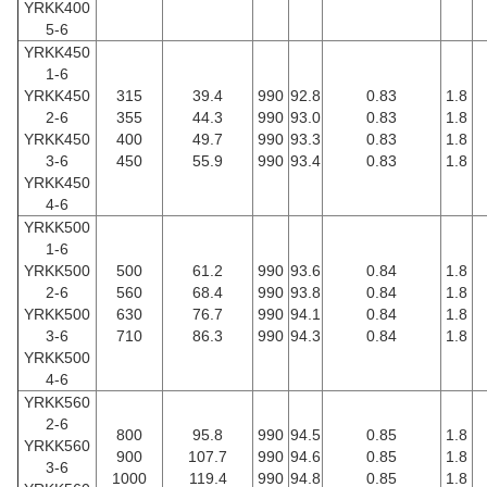
YRKK400
5-6
YRKK450
1-6
YRKK450
315
39.4
990
92.8
0.83
1.8
2-6
355
44.3
990
93.0
0.83
1.8
YRKK450
400
49.7
990
93.3
0.83
1.8
3-6
450
55.9
990
93.4
0.83
1.8
YRKK450
4-6
YRKK500
1-6
YRKK500
500
61.2
990
93.6
0.84
1.8
2-6
560
68.4
990
93.8
0.84
1.8
YRKK500
630
76.7
990
94.1
0.84
1.8
3-6
710
86.3
990
94.3
0.84
1.8
YRKK500
4-6
YRKK560
2-6
800
95.8
990
94.5
0.85
1.8
YRKK560
900
107.7
990
94.6
0.85
1.8
3-6
1000
119.4
990
94.8
0.85
1.8