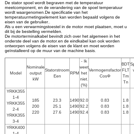
De stator spoel wordt begraven met de temperatuur
meetcomponent, en de verandering van de spoel temperatuur
wordt waargenomen.De specificatie van het
temperatuurmetingselement kan worden bepaald volgens de
eisen van de gebruiker..
Als u een verwarmingstoestel in de motor moet plaatsen, moet u
dit bij de bestelling vermelden.
De motorterminalkabel bevindt zich over het algemeen in het
onderste deel van de motor.en de eindkabel kan ook worden
ontworpen volgens de eisen van de klant en moet worden
geïnstalleerd op de muur van de machine basis.
- Ik
BDT
S
Nominale
weet
Statorstroom
Vermogensfactor
FLT
Model
output
RPM
het
Een
CosΦ
Tm
kW
niet.
Tn
(%)
YRKK355
1-4
185
23.3
1490
92.0
0.83
1.8
YRKK355
200
25.1
1490
92.2
0.83
1.8
2-4
220
27.6
1490
92.4
0.83
1.8
YRKK355
3-4
YRKK400
1-4