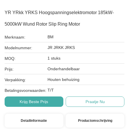
YR YRkk YRKS Hoogspanningselektromotor 185kW-
5000kW Wund Rotor Slip Ring Motor
BM
Merknaam:
JR JRKK JRKS
Modelnummer:
1 stuks
MOQ:
Onderhandelbaar
Prijs:
Houten behuizing
Verpakking:
T/T
Betalingsvoorwaarden:
Krijg Beste Prijs
Praatje Nu
Detailinformatie
Productomschrijving