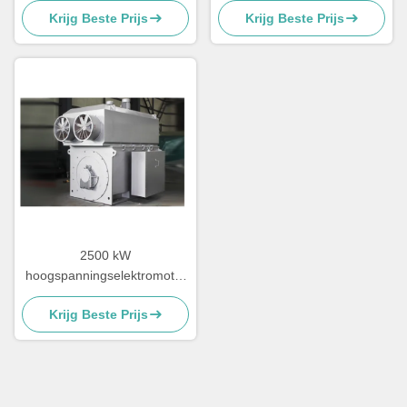
Krijg Beste Prijs
Krijg Beste Prijs
wisselstroom asynchrone
YRKK YRKS-serie
elektromotor
2500 kW
hoogspanningselektromotor
750 tpm
Krijg Beste Prijs
wisselstroominductiemotor
50Hz