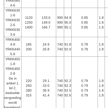
YRKK560
4-6
YRKK630
1-6
1120
133.6
990
94.9
0.85
1.8
YRKK630
1250
149.0
990
95.0
0.85
1.8
2-6
1400
166.7
990
95.1
0.85
1.8
YRKK630
3-6
YRKK400
4-8
185
24.9
740
91.8
0.78
1.8
YRKK440
200
26.8
740
92.0
0.78
1.8
5-8
YRKK450
1-8
YRKK450
2-8
De in
220
29.1
740
92.2
0.79
1.8
artikel 1,
250
33.0
740
92.3
0.79
1.8
lid 2,
280
36.9
740
92.5
0.79
1.8
bedoelde
315
41.4
740
92.6
0.79
1.8
vergoeding
wordt
toegekend.