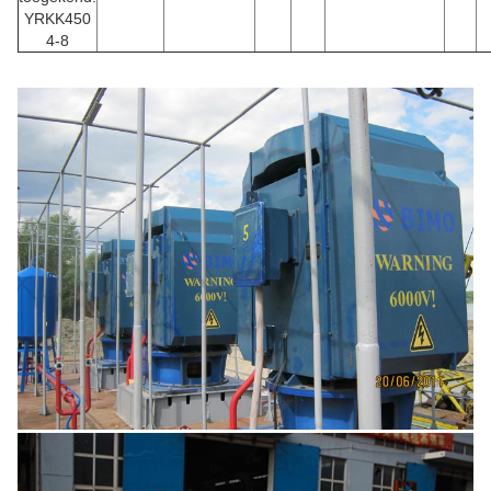
YRKK450
4-8