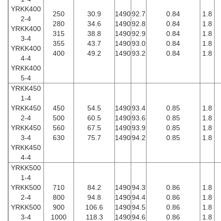
YRKK400
250
30.9
1490
92.7
0.84
1.8
2-4
280
34.6
1490
92.8
0.84
1.8
YRKK400
315
38.8
1490
92.9
0.84
1.8
3-4
355
43.7
1490
93.0
0.84
1.8
YRKK400
400
49.2
1490
93.2
0.84
1.8
4-4
YRKK400
5-4
YRKK450
1-4
YRKK450
450
54.5
1490
93.4
0.85
1.8
2-4
500
60.5
1490
93.6
0.85
1.8
YRKK450
560
67.5
1490
93.9
0.85
1.8
3-4
630
75.7
1490
94.2
0.85
1.8
YRKK450
4-4
YRKK500
1-4
YRKK500
710
84.2
1490
94.3
0.86
1.8
2-4
800
94.8
1490
94.4
0.86
1.8
YRKK500
900
106.6
1490
94.5
0.86
1.8
3-4
1000
118.3
1490
94.6
0.86
1.8