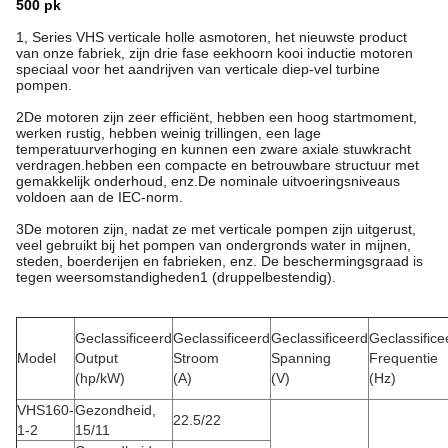
500 pk
1, Series VHS verticale holle asmotoren, het nieuwste product
van onze fabriek, zijn drie fase eekhoorn kooi inductie motoren
speciaal voor het aandrijven van verticale diep-vel turbine
pompen.
2De motoren zijn zeer efficiënt, hebben een hoog startmoment,
werken rustig, hebben weinig trillingen, een lage
temperatuurverhoging en kunnen een zware axiale stuwkracht
verdragen.hebben een compacte en betrouwbare structuur met
gemakkelijk onderhoud, enz.De nominale uitvoeringsniveaus
voldoen aan de IEC-norm.
3De motoren zijn, nadat ze met verticale pompen zijn uitgerust,
veel gebruikt bij het pompen van ondergronds water in mijnen,
steden, boerderijen en fabrieken, enz. De beschermingsgraad is
tegen weersomstandigheden1 (druppelbestendig).
Geclassificeerd
Geclassificeerd
Geclassificeerd
Geclassifice
Model
Output
Stroom
Spanning
Frequentie
(hp/kW)
(A)
(V)
(Hz)
VHS160-
Gezondheid,
22.5/22
1-2
15/11