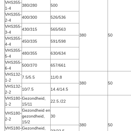
VHS355-
380/280
500
1-4
VHS355-
400/300
526/536
2-4
VHS355-
430/315
565/563
3-4
380
50
VHS355-
450/335
591/598
4-4
VHS355-
480/355
630/634
5-4
VHS355-
500/370
657/661
6-4
VHS132-
7.5/5.5
11/0.8
1-2
380
50
VHS132-
10/7.5
14.4/14.5
2-2
VHS180-
Gezondheid,
22.5./22
1-2
15/11
Gezondheid en
VHS180-
gezondheid,
30
2-2
15/2
380
50
VHS180-
Gezondheid,