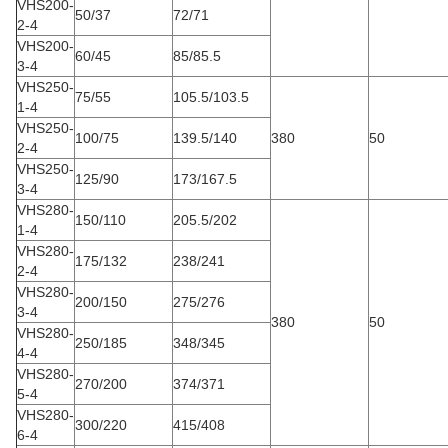
VHS200-
50/37
72/71
2-4
VHS200-
60/45
85/85.5
3-4
VHS250-
75/55
105.5/103.5
1-4
VHS250-
100/75
139.5/140
380
50
2-4
VHS250-
125/90
173/167.5
3-4
VHS280-
150/110
205.5/202
1-4
VHS280-
175/132
238/241
2-4
VHS280-
200/150
275/276
3-4
380
50
VHS280-
250/185
348/345
4-4
VHS280-
270/200
374/371
5-4
VHS280-
300/220
415/408
6-4