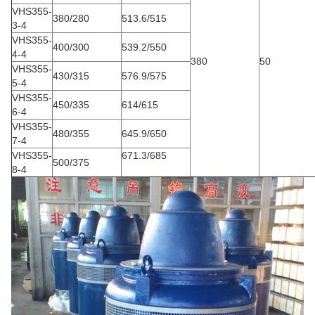
VHS355-
380/280
513.6/515
3-4
VHS355-
400/300
539.2/550
4-4
380
50
VHS355-
430/315
576.9/575
5-4
VHS355-
450/335
614/615
6-4
VHS355-
480/355
645.9/650
7-4
VHS355-
671.3/685
500/375
8-4