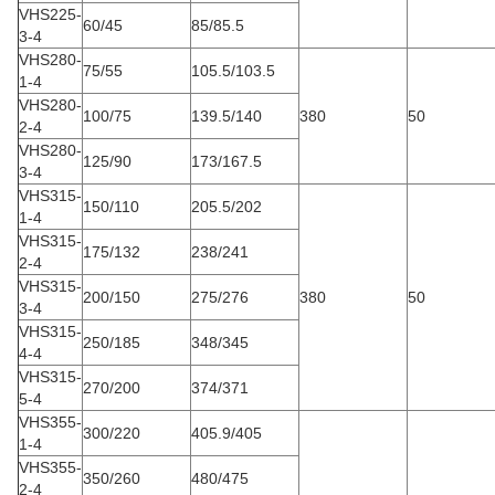
VHS225-
60/45
85/85.5
3-4
VHS280-
75/55
105.5/103.5
1-4
VHS280-
100/75
139.5/140
380
50
2-4
VHS280-
125/90
173/167.5
3-4
VHS315-
150/110
205.5/202
1-4
VHS315-
175/132
238/241
2-4
VHS315-
200/150
275/276
380
50
3-4
VHS315-
250/185
348/345
4-4
VHS315-
270/200
374/371
5-4
VHS355-
300/220
405.9/405
1-4
VHS355-
350/260
480/475
2-4