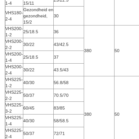
23/22.5
1-4
15/11
Gezondheid en
VHS180-
gezondheid,
30
2-4
15/2
VHS200-
25/18.5
36
1-2
VHS200-
30/22
43/42.5
2-2
380
50
VHS200-
25/18.5
37
1-4
VHS200-
30/22
43.5/43
2-4
VHS225-
40/30
56.8/58
1-2
VHS225-
50/37
70.5/70
2-2
VHS225-
60/45
83/85
3-2
380
50
VHS225-
40/30
58/58.5
1-4
VHS225-
50/37
72/71
2-4