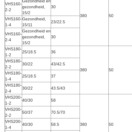
Gezondheid en
VHS160-
gezondheid,
30
2-2
15/2
380
50
VHS160-
Gezondheid,
23/22.5
1-4
15/11
Gezondheid en
VHS160-
gezondheid,
30
2-4
15/2
VHS180-
25/18.5
36
1-2
VHS180-
30/22
43/42.5
2-2
380
50
VHS180-
25/18.5
37
1-4
VHS180-
30/22
43.5/43
2-4
VHS200-
40/30
58
1-2
VHS200-
50/37
70.5/70
2-2
VHS200-
40/30
58.5
380
50
1-4