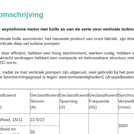
omschrijving
e asynchrone motor met holle as van de serie voor verticale tur
ticale holle asmotoren, het nieuwste product van onze fabriek, zijn dr
erticale diep-vel turbine pompen.
 zeer efficiënt, hebben een hoog startmoment, werken rustig, hebben w
uwkracht verdragen.hebben een compacte en betrouwbare structuur met
IEC-norm.
, nadat ze met verticale pompen zijn uitgerust, veel gebruikt bij het 
 De beschermingsgraad is tegen weersomstandigheden1 (druppelbesten
sificeerd
Geclassificeerd
Geclassificeerd
Geclassificeerd
Synchro
Stroom
Spanning
Frequentie
Versnell
)
(A)
(V)
(Hz)
(r/min)
heid, 15/11
22.5/22
3000
dheid en
30