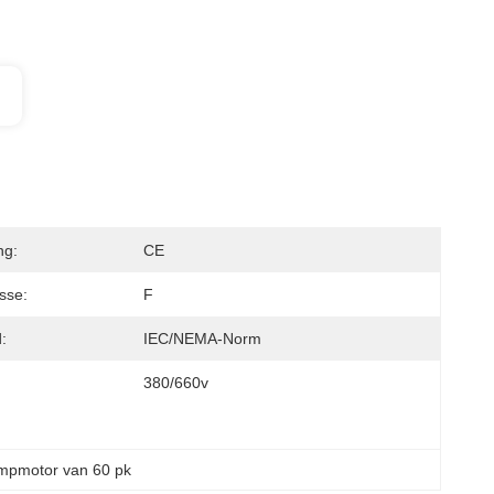
ng:
CE
asse:
F
:
IEC/NEMA-Norm
380/660v
ompmotor van 60 pk