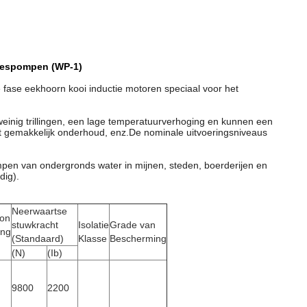
binespompen (WP-1)
ie fase eekhoorn kooi inductie motoren speciaal voor het
einig trillingen, een lage temperatuurverhoging en kunnen een
 gemakkelijk onderhoud, enz.De nominale uitvoeringsniveaus
pompen van ondergronds water in mijnen, steden, boerderijen en
dig).
Neerwaartse
on
stuwkracht
Isolatie
Grade van
ing
(Standaard)
Klasse
Bescherming
(N)
(Ib)
9800
2200