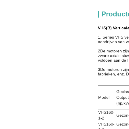
Product
VHS(B) Vertical
1, Series VHS ver
aandrijven van v
2De motoren zijn
zware axiale st
voldoen aan de 
3De motoren zijn
fabrieken, enz.
Geclas
Model
Output
(hp/kW
VHS160-
Gezond
1-2
VHS160-
Gezon