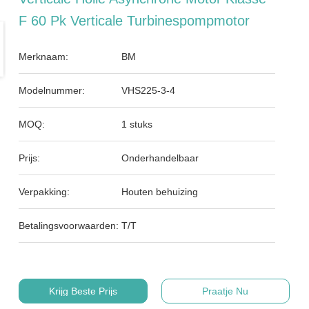
F 60 Pk Verticale Turbinespompmotor
Merknaam:
BM
Modelnummer:
VHS225-3-4
MOQ:
1 stuks
Prijs:
Onderhandelbaar
Verpakking:
Houten behuizing
Betalingsvoorwaarden:
T/T
Krijg Beste Prijs
Praatje Nu