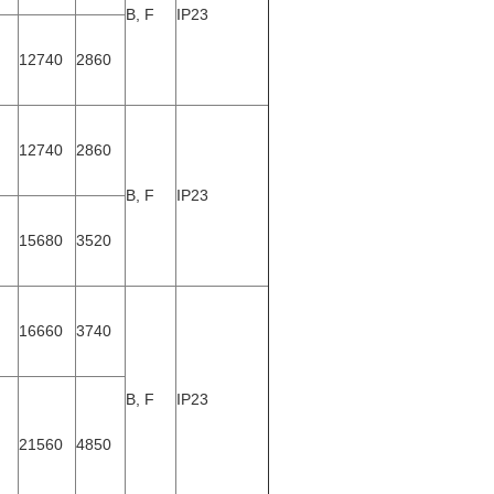
B, F
IP23
12740
2860
12740
2860
B, F
IP23
15680
3520
16660
3740
B, F
IP23
21560
4850