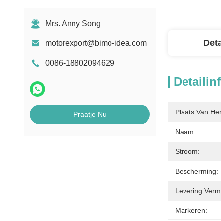
Mrs. Anny Song
Deta
motorexport@bimo-idea.com
0086-18802094629
Detailin
Plaats Van He
Praatje Nu
Naam:
Stroom:
Bescherming:
Levering Verm
Markeren: