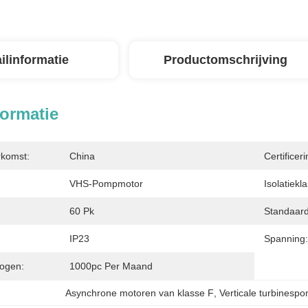
ilinformatie
Productomschrijving
formatie
rkomst:
China
Certificeri
VHS-Pompmotor
Isolatiekl
60 Pk
Standaard
IP23
Spanning:
ogen:
1000pc Per Maand
Asynchrone motoren van klasse F
, 
Verticale turbinesp