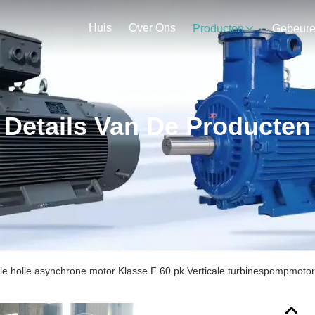
Huis
Over Ons
Producten
Gebeur
Details Van De Producten
ale holle asynchrone motor Klasse F 60 pk Verticale turbinespompmotor