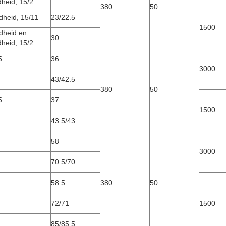
heid, 15/2
380
50
heid, 15/11
23/22.5
1500
dheid en
30
heid, 15/2
5
36
3000
43/42.5
380
50
5
37
1500
43.5/43
58
3000
70.5/70
58.5
380
50
72/71
1500
85/85.5