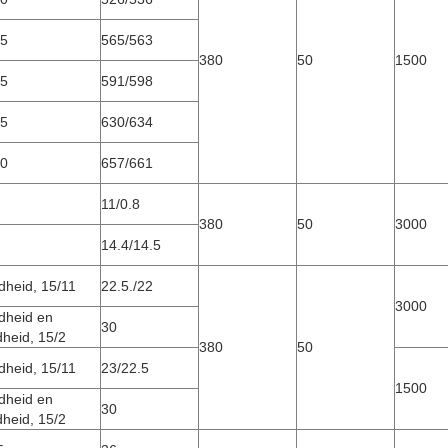
15
565/563
380
50
1500
35
591/598
55
630/634
70
657/661
11/0.8
380
50
3000
14.4/14.5
heid, 15/11
22.5./22
3000
dheid en
30
heid, 15/2
380
50
heid, 15/11
23/22.5
1500
dheid en
30
heid, 15/2