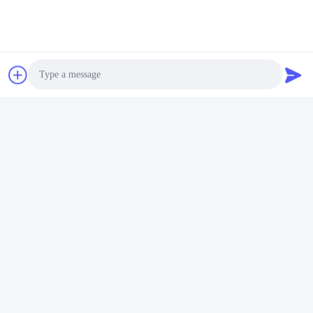
Photo
Video Call
Audio Call
Contacteer Ons
U Kunt Ons Op Elk Moment Contacteren!